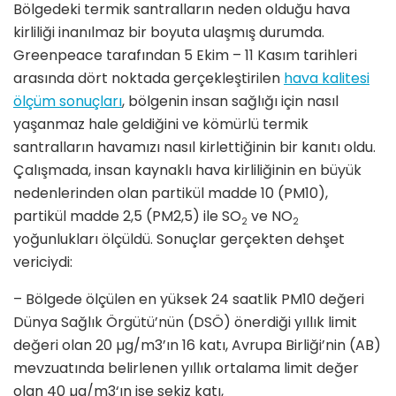
Bölgedeki termik santralların neden olduğu hava
kirliliği inanılmaz bir boyuta ulaşmış durumda.
Greenpeace tarafından 5 Ekim – 11 Kasım tarihleri
arasında dört noktada gerçekleştirilen
hava kalitesi
ölçüm sonuçları
, bölgenin insan sağlığı için nasıl
yaşanmaz hale geldiğini ve kömürlü termik
santralların havamızı nasıl kirlettiğinin bir kanıtı oldu.
Çalışmada, insan kaynaklı hava kirliliğinin en büyük
nedenlerinden olan partikül madde 10 (PM10),
partikül madde 2,5 (PM2,5) ile SO
ve NO
2
2
yoğunlukları ölçüldü. Sonuçlar gerçekten dehşet
vericiydi:
– Bölgede ölçülen en yüksek 24 saatlik PM10 değeri
Dünya Sağlık Örgütü’nün (DSÖ) önerdiği yıllık limit
değeri olan 20 µg/m3’ın 16 katı, Avrupa Birliği’nin (AB)
mevzuatında belirlenen yıllık ortalama limit değer
olan 40 µg/m3‘ın ise sekiz katı,