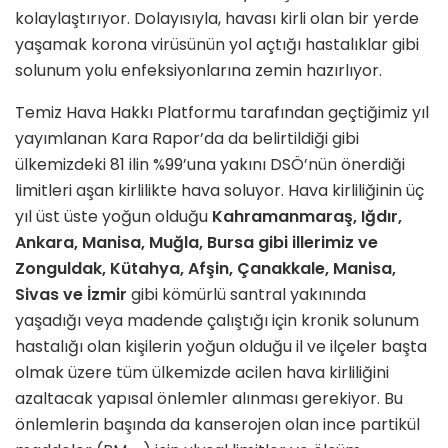
kolaylaştırıyor. Dolayısıyla, havası kirli olan bir yerde
yaşamak korona virüsünün yol açtığı hastalıklar gibi
solunum yolu enfeksiyonlarına zemin hazırlıyor.
Temiz Hava Hakkı Platformu tarafından geçtiğimiz yıl
yayımlanan Kara Rapor’da da belirtildiği gibi
ülkemizdeki 81 ilin %99’una yakını DSÖ’nün önerdiği
limitleri aşan kirlilikte hava soluyor. Hava kirliliğinin üç
yıl üst üste yoğun olduğu
Kahramanmaraş, Iğdır,
Ankara, Manisa, Muğla, Bursa gibi illerimiz ve
Zonguldak, Kütahya, Afşin, Çanakkale, Manisa,
Sivas ve İzmir
gibi kömürlü santral yakınında
yaşadığı veya madende çalıştığı için kronik solunum
hastalığı olan kişilerin yoğun olduğu il ve ilçeler başta
olmak üzere tüm ülkemizde acilen hava kirliliğini
azaltacak yapısal önlemler alınması gerekiyor. Bu
önlemlerin başında da kanserojen olan ince partikül