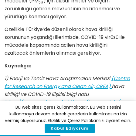
maddeler (PM
) için ulusal limitler ve ölçüm
2.5
zorunluluğu getiren mevzuatının hazırlanması ve
yürürlüğe konması geliyor.
Özellikle Türkiye’de düzenli olarak hava kirliliği
sorununun yaşandığı illerimizde, COVID-19 virüsü ile
mücadele kapsamında acilen hava kirliliğini
azaltacak önlemlerin alınması gerekiyor.
Kaynakça:
1) Enerji ve Temiz Hava Araştırmaları Merkezi
(Centre
for Research on Energy and Clean Air, CREA)
hava
kirliliği ve COVID-19 ilişkisi bilgi notu
https://www.temizhavahakki.com/hava-salgin/
Bu web sitesi çerez kullanmaktadır. Bu web sitesini
kullanmaya devam ederek çerezlerin kullanılmasına izin
2) Kara Rapor 2020: Hava Kirliliği ve Sağlık Etkileri
vermiş oluyorsunuz. Gizlilik ve Çerez Politikamızı ziyaret edin.
https://www.temizhavahakki.com/kararapor2020/
Kabul Ediyorum
3) Kara Rapor 2020: Hava Kirliliği ve Sağlık Etkileri