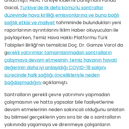
anlatmıştı. HEAL Türkiye Kıdemli Danışmanı Funda
Gacal,
Türkiye’de ilk defa kömürlü santrallar
düzeyinde hava kirliliği emisyonlarına ve buna bağlı
sağlık etkisi ve maliyet
tahmininde bulundukları yeni
raporlarının ayrıntılarını İklim Haber okuyucuları ile
paylaşırken, Temiz Hava Hakkı Platformu Türk
Tabipleri Birliği’nin temsilcisi Doç. Dr. Gamze Varol da
g
erekli yatırımlar tamamlanmadan santralların
çalışmaya devam etmesinin, temiz havanın hayati
değerinin daha iyi anlaşıldığı COVID-19 salgını
sürecinde halk sağlığı öncelikleriyle neden
bağdaşmadığını
açıklamıştı.
Santralların gerekli çevre yatırımını yapmadan
çalışmasının ve hatta yapsalar bile faaliyetlerine
devam etmelerinin neden sakıncalı olduğunu anlatan
bu bilimsel gerçeklerin yanı sıra bir de o santralların
yakınında yaşamaya ve direnmeye çalışanların