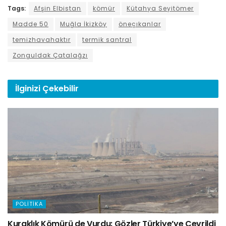
Tags:
Afşin Elbistan
kömür
Kütahya Seyitömer
Madde 50
Muğla İkizköy
öneçıkanlar
temizhavahaktır
termik santral
Zonguldak Çatalağzı
İlginizi
Çekebilir
POLITIKA
Kuraklık Kömürü de Vurdu: Gözler Türkiye’ye Çevrildi