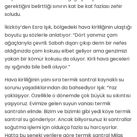
gerektiğini belirttiği sınırın kat be kat fazlası zehir
soludu.
İkizköy’den Esra Işık, bölgedeki hava kirliliğinin ulaştığı
boyutu şu sözlerle anlatıyor: “Dört yanımız çam
ağaçlarıyla çevrili. Sabah dışarı çıkıp derin bir nefes
aldığınızda çam kokusu elbet geliyor ama genzimizi
yakan bir kömür kokusu da oluyor. Kirli hava geceleri
ay ışığında bile belli oluyor.”
Hava kirliliğinin yanı sıra termik santral kaynaklı su
sorunu yaşadıklarından da bahsediyor Işık: “Yaz
yaklaşıyor. Özellikle o dönemde çok büyük su sıkıntısı
yaşıyoruz. Evimize gelen suyun vanası termik
santralın elinde. Bizim ve bizimki gibi yedi köye termik
santral su gönderiyor. Ancak biliyorsunuz ki santrallar
soğutma işlemi için oldukça fazla su harcıyorlar.
Hatta bu seneki verilere göre termik santral Milas