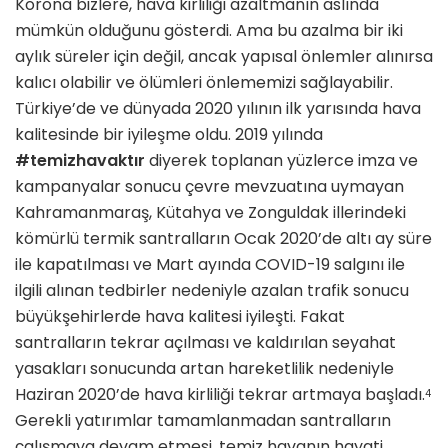
Korona bizlere, hava kirliliği azaltmanın aslında
mümkün olduğunu gösterdi. Ama bu azalma bir iki
aylık süreler için değil, ancak yapısal önlemler alınırsa
kalıcı olabilir ve ölümleri önlememizi sağlayabilir.
Türkiye’de ve dünyada 2020 yılının ilk yarısında hava
kalitesinde bir iyileşme oldu. 2019 yılında
#temizhavaktır
diyerek toplanan yüzlerce imza ve
kampanyalar sonucu çevre mevzuatına uymayan
Kahramanmaraş, Kütahya ve Zonguldak illerindeki
kömürlü termik santralların Ocak 2020’de altı ay süre
ile kapatılması ve Mart ayında COVID-19 salgını ile
ilgili alınan tedbirler nedeniyle azalan trafik sonucu
büyükşehirlerde hava kalitesi iyileşti. Fakat
santralların tekrar açılması ve kaldırılan seyahat
yasakları sonucunda artan hareketlilik nedeniyle
Haziran 2020’de hava kirliliği tekrar artmaya başladı.
4
Gerekli yatırımlar tamamlanmadan santralların
çalışmaya devam etmesi, temiz havanın hayati