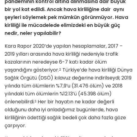
pandeminin kontrol altına alınmasına dair büyük
bir yol kat edildi. Ancak hava kirliliğine dair aynı
şeyleri söylemek pek mümkün görünmüyor. Hava
kirliliği ile mücadelede elimizdeki en büyük güç
nedir, neler yapılabilir?
Kara Rapor 2020’de yapılan hesaplamalar, 2017 –
2019 yılları arasında hava kirliliği nedeniyle trafik
kazalarının neredeyse 6-7 katı kadar ölüm
yaşandığını gösteriyor.
Türkiye’de hava kirliliği Dünya
2
Sağlık Örgütü (DSÖ) kılavuz değerine indirilseydi; 2019
yılında tüm ölümlerin %7,9’u (31.476 ölüm) ve 2018
yılındaki tüm ölümlerin %12.13’ü (45.398 ölüm)
önlenebilirdi.
Her bir hayatın ne kadar değerli
3
olduğunu daha iyi anladığımız bugünlerde, hava
kirliliğinin ödettiği sağlık bedeli çok daha fazla göze
çarpıyor.