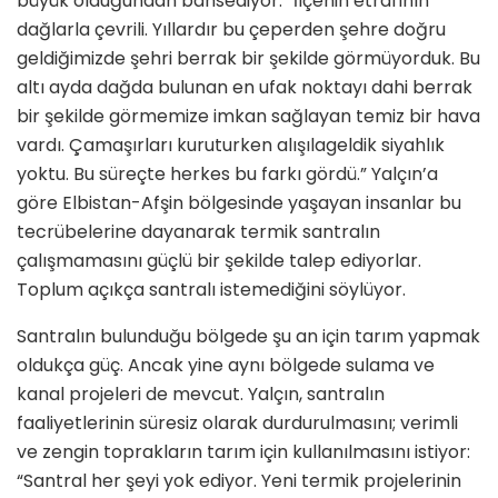
büyük olduğundan bahsediyor: “İlçenin etrafının
dağlarla çevrili. Yıllardır bu çeperden şehre doğru
geldiğimizde şehri berrak bir şekilde görmüyorduk. Bu
altı ayda dağda bulunan en ufak noktayı dahi berrak
bir şekilde görmemize imkan sağlayan temiz bir hava
vardı. Çamaşırları kuruturken alışılageldik siyahlık
yoktu. Bu süreçte herkes bu farkı gördü.” Yalçın’a
göre Elbistan-Afşin bölgesinde yaşayan insanlar bu
tecrübelerine dayanarak termik santralın
çalışmamasını güçlü bir şekilde talep ediyorlar.
Toplum açıkça santralı istemediğini söylüyor.
Santralın bulunduğu bölgede şu an için tarım yapmak
oldukça güç. Ancak yine aynı bölgede sulama ve
kanal projeleri de mevcut. Yalçın, santralın
faaliyetlerinin süresiz olarak durdurulmasını; verimli
ve zengin toprakların tarım için kullanılmasını istiyor:
“Santral her şeyi yok ediyor. Yeni termik projelerinin