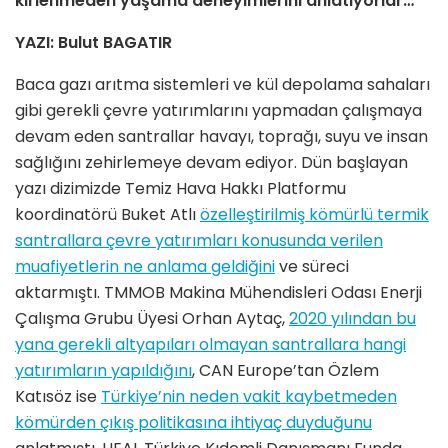
kirlenmeden yaşama deneyimlerini anlatıyorlar…
YAZI: Bulut BAGATIR
Baca gazı arıtma sistemleri ve kül depolama sahaları
gibi gerekli çevre yatırımlarını yapmadan çalışmaya
devam eden santrallar havayı, toprağı, suyu ve insan
sağlığını zehirlemeye devam ediyor. Dün başlayan
yazı dizimizde Temiz Hava Hakkı Platformu
koordinatörü Buket Atlı
özelleştirilmiş kömürlü termik
santrallara çevre yatırımları konusunda verilen
muafiyetlerin ne anlama geldiğini
ve süreci
aktarmıştı. TMMOB Makina Mühendisleri Odası Enerji
Çalışma Grubu Üyesi Orhan Aytaç,
2020 yılından bu
yana gerekli altyapıları olmayan santrallara hangi
yatırımların yapıldığını
, CAN Europe’tan Özlem
Katısöz ise
Türkiye’nin neden vakit kaybetmeden
kömürden çıkış politikasına ihtiyaç duyduğunu