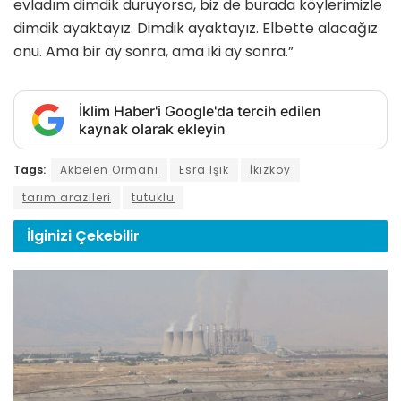
evladım dimdik duruyorsa, biz de burada köylerimizle
dimdik ayaktayız. Dimdik ayaktayız. Elbette alacağız
onu. Ama bir ay sonra, ama iki ay sonra.”
İklim Haber'i Google'da tercih edilen
kaynak olarak ekleyin
Tags:
Akbelen Ormanı
Esra Işık
İkizköy
tarım arazileri
tutuklu
İlginizi
Çekebilir