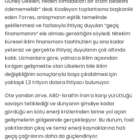
Güney ülkeleri, neden olmadıkları bir krizin bedelini
ödememelidir” dedi. Koalisyon toplantısına başkanlık
eden Torres, anlaşmanın eşitlik temelinde
şekillenmesi ve fazlasıyla ihtiyaç duyulan “geçiş
finansmanını” ele alması gerektiğini söyledi. Nitekim
küresel iklim finansmanı taahhütleri şu ana kadar
yetersiz ve gerçekte ihtiyaç duyulanın çok altında
kaldı. Uzmanlara göre, yalnızca iklim açısından
kırılgan gelişmekte olan ülkelerin bile iklim
değişikliğinin sonuçlarıyla başa çıkabilmesi için
yaklaşık 1,3 trilyon dolara ihtiyacı bulunuyor.
Öte yandan zirve, ABD-İsrail’in İran’a karşı yürüttüğü
savaşın tetiklediği ve dünyanın şimdiye kadar
gördüğü en kötü enerji krizlerinden birine yol açan
gelişmelerin gölgesinde gerçekleşiyor. Bu durum, fosil
yakıtlardan çıkış ve temiz enerji kaynaklarına hızlı
geçiş çağrılarını daha da güçlendiriyor.