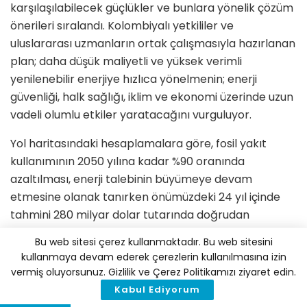
karşılaşılabilecek güçlükler ve bunlara yönelik çözüm
önerileri sıralandı. Kolombiyalı yetkililer ve
uluslararası uzmanların ortak çalışmasıyla hazırlanan
plan; daha düşük maliyetli ve yüksek verimli
yenilenebilir enerjiye hızlıca yönelmenin; enerji
güvenliği, halk sağlığı, iklim ve ekonomi üzerinde uzun
vadeli olumlu etkiler yaratacağını vurguluyor.
Yol haritasındaki hesaplamalara göre, fosil yakıt
kullanımının 2050 yılına kadar %90 oranında
azaltılması, enerji talebinin büyümeye devam
etmesine olanak tanırken önümüzdeki 24 yıl içinde
tahmini 280 milyar dolar tutarında doğrudan
ekonomik fayda sağlayacak. Plan, “Bu geçişi
Bu web sitesi çerez kullanmaktadır. Bu web sitesini
gerçekleştirmek için başlangıçta önemli bir yatırım
kullanmaya devam ederek çerezlerin kullanılmasına izin
gerekiyor, ancak 2040’ların başından itibaren bu
vermiş oluyorsunuz. Gizlilik ve Çerez Politikamızı ziyaret edin.
durum Kolombiya ekonomisine yıllık net tasarruf
Kabul Ediyorum
sağlayacaktır” ifadesine yer veriyor.