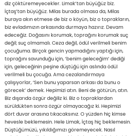
diz çöktüremeyecekler. Limak’tan büyüğüz biz.
İçtaş’tan büyüğüz. Milas burada olmasa da, Milas
buraya akın etmese de biz o köyün, biz o toprakların,
biz evladımızın arkasında durmaya hazırız. Devam
edeceğiz. Doğasını korumak, toprağını korumak suç
değil; suç olmamalı. Ceza değil, ödül verilmeli benim
çocuğuma. Birçok gencin yapmadığını yaptığı için,
toprağını savunduğu için, ‘benim geleceğim’ dediği
için, geleceğinin peşine düştüğü için aslında ödül
verilmeli bu çocuğa. Ama cezalandırmaya
çalışıyorlar, ‘Sen bunu yaparsan arkası da bunu o
görecek’ demek. Hepimizi atın. Beni de götürün, atın.
Biz dışarıda özgür değiliz ki. Biz o topraklardan
sürüldükten sonra özgür olmayacağız ki. Hepimizi
dört duvar arasına tıkacaksınız. O yüzden hiç kimse
hevesle beklemesin. Hele Limak, İçtaş hiç beklemesin.
Düştüğümüzü, yıkıldığımızı göremeyecek. Nasıl