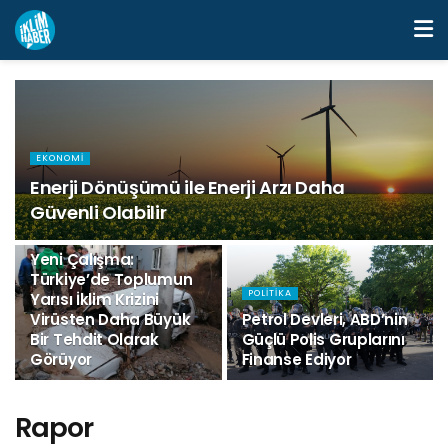
EKONOMI
Enerji Dönüşümü ile Enerji Arzı Daha
Güvenli Olabilir
BILIM
Yeni Çalışma:
Türkiye’de Toplumun
POLITIKA
Yarısı İklim Krizini
Virüsten Daha Büyük
Petrol Devleri, ABD’nin
Bir Tehdit Olarak
Güçlü Polis Gruplarını
Görüyor
Finanse Ediyor
Rapor