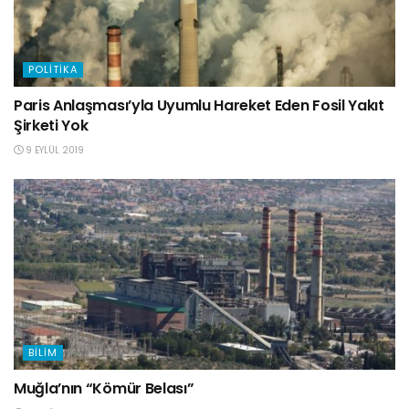
POLITIKA
Paris Anlaşması’yla Uyumlu Hareket Eden Fosil Yakıt
Şirketi Yok
9 EYLÜL 2019
BILIM
Muğla’nın “Kömür Belası”