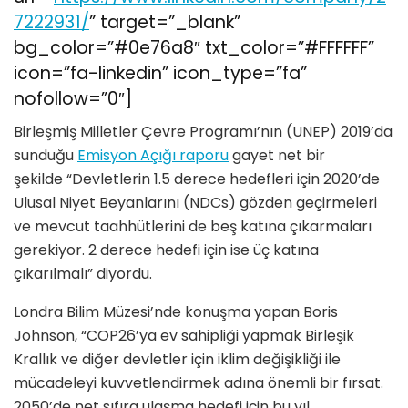
7222931/
” target=”_blank”
bg_color=”#0e76a8″ txt_color=”#FFFFFF”
icon=”fa-linkedin” icon_type=”fa”
nofollow=”0″]
Birleşmiş Milletler Çevre Programı’nın (UNEP) 2019’da
sunduğu
Emisyon Açığı raporu
gayet net bir
şekilde “Devletlerin 1.5 derece hedefleri için 2020’de
Ulusal Niyet Beyanlarını (NDCs) gözden geçirmeleri
ve mevcut taahhütlerini de beş katına çıkarmaları
gerekiyor. 2 derece hedefi için ise üç katına
çıkarılmalı” diyordu.
Londra Bilim Müzesi’nde konuşma yapan Boris
Johnson, “COP26’ya ev sahipliği yapmak Birleşik
Krallık ve diğer devletler için iklim değişikliği ile
mücadeleyi kuvvetlendirmek adına önemli bir fırsat.
2050’de net sıfıra ulaşma hedefi için bu yıl