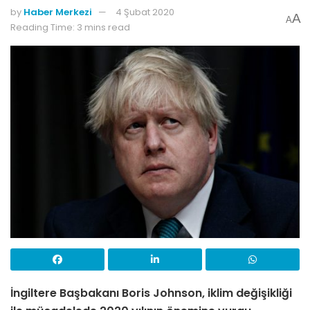
by
Haber Merkezi
4 Şubat 2020
A
A
Reading Time: 3 mins read
İngiltere Başbakanı Boris Johnson, iklim değişikliği