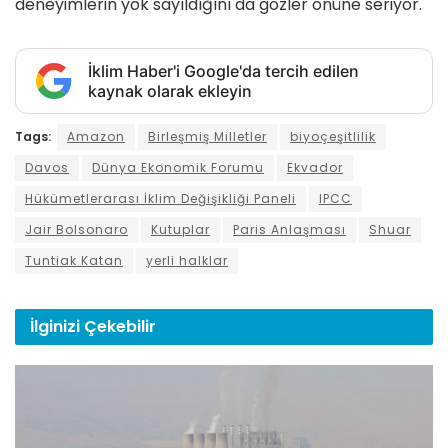
deneyimlerin yok sayıldığını da gözler önüne seriyor.
İklim Haber'i Google'da tercih edilen
kaynak olarak ekleyin
Tags:
Amazon
Birleşmiş Milletler
biyoçeşitlilik
Davos
Dünya Ekonomik Forumu
Ekvador
Hükümetlerarası İklim Değişikliği Paneli
IPCC
Jair Bolsonaro
Kutuplar
Paris Anlaşması
Shuar
Tuntiak Katan
yerli halklar
İlginizi
Çekebilir