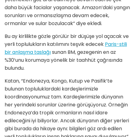
daha büyük facialar yaşanacak. Amazon’daki yangın
sorunları ve ormansızlaşma devam edecek,
ormanlar ve sular bozulacak” diye ekledi.
Bu ay kirlilikte gözle görülür bir düşüşe yol açacak ve
yerli toplulukların katılımını teşvik edecek
Paris-stili
bir anlaşma taslağı
sunan BM, gezegenin en az
%30’unu korumaya yönelik bir taahhüt çağrısında
bulundu.
Katan, “Endonezya, Kongo, Kutup ve Pasifik’te
bulunan topluluklardaki kardeşlerimizle
koordinasyonumuz tam. Kardeşlerimizle dünyanın
her yerindeki sorunlar üzerine görüşüyoruz. Örneğin
Endonezya’da tropik ormanların nasıl idare
edileceğini iyi biliyorlar. Ancak dünyanın diğer yerleri
gibi burada da hikaye aynı: bilgileri göz ardı edilen
yerli toplulukların insan haklarına saygı duyulmuyor”