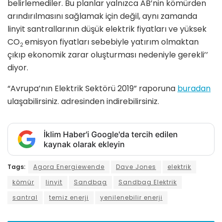
belirlemediler. Bu planlar yalnızca AB’nin kömürden
arındırılmasını sağlamak için değil, aynı zamanda
linyit santrallarının düşük elektrik fiyatları ve yüksek
CO
emisyon fiyatları sebebiyle yatırım olmaktan
2
çıkıp ekonomik zarar oluşturması nedeniyle gerekli’’
diyor.
“Avrupa’nın Elektrik Sektörü 2019” raporuna
buradan
ulaşabilirsiniz. adresinden indirebilirsiniz.
İklim Haber'i Google'da tercih edilen
kaynak olarak ekleyin
Tags:
Agora Energiewende
Dave Jones
elektrik
kömür
linyit
Sandbag
Sandbag Elektrik
santral
temiz enerji
yenilenebilir enerji