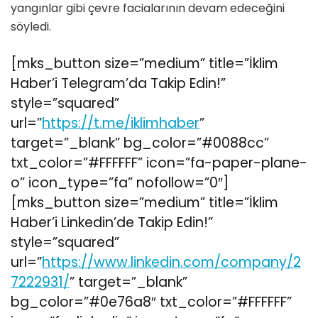
yangınlar gibi çevre facialarının devam edeceğini
söyledi.
[mks_button size=”medium” title=”İklim
Haber’i Telegram’da Takip Edin!”
style=”squared”
url=”
https://t.me/iklimhaber
”
target=”_blank” bg_color=”#0088cc”
txt_color=”#FFFFFF” icon=”fa-paper-plane-
o” icon_type=”fa” nofollow=”0″]
[mks_button size=”medium” title=”İklim
Haber’i Linkedin’de Takip Edin!”
style=”squared”
url=”
https://www.linkedin.com/company/2
7222931/
” target=”_blank”
bg_color=”#0e76a8″ txt_color=”#FFFFFF”