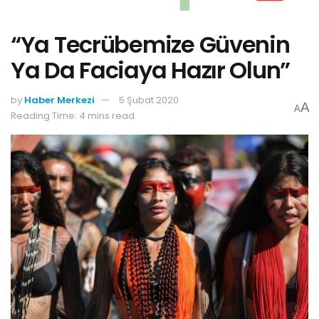
“Ya Tecrübemize Güvenin
Ya Da Faciaya Hazır Olun”
by
Haber Merkezi
5 Şubat 2020
A
A
Reading Time: 4 mins read