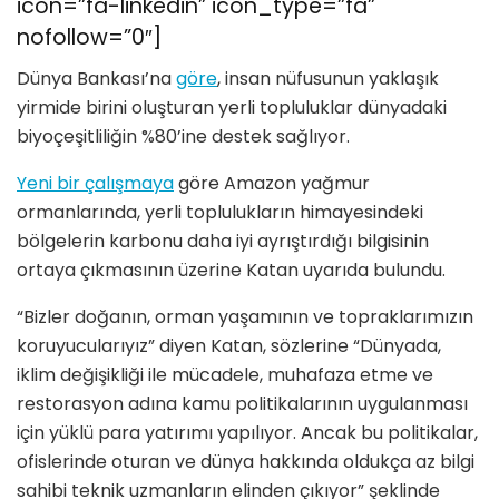
icon=”fa-linkedin” icon_type=”fa”
nofollow=”0″]
Dünya Bankası’na
göre
, insan nüfusunun yaklaşık
yirmide birini oluşturan yerli topluluklar dünyadaki
biyoçeşitliliğin %80’ine destek sağlıyor.
Yeni bir çalışmaya
göre Amazon yağmur
ormanlarında, yerli toplulukların himayesindeki
bölgelerin karbonu daha iyi ayrıştırdığı bilgisinin
ortaya çıkmasının üzerine Katan uyarıda bulundu.
“Bizler doğanın, orman yaşamının ve topraklarımızın
koruyucularıyız” diyen Katan, sözlerine “Dünyada,
iklim değişikliği ile mücadele, muhafaza etme ve
restorasyon adına kamu politikalarının uygulanması
için yüklü para yatırımı yapılıyor. Ancak bu politikalar,
ofislerinde oturan ve dünya hakkında oldukça az bilgi
sahibi teknik uzmanların elinden çıkıyor” şeklinde