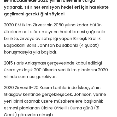
ile mücadelede 2020 yılının önemine vurgu
yaparak, sıfır net emisyon hedefleri için harekete
geçilmesi gerektiğini söyledi.
2020 BM İklim Zirvesi’nin 2050 yılına kadar bütün
ülkelerin net sıfır emisyonu hedeflemesi
ç
ağrısı ile
birlikte, zirveye ev sahipliği yapan Birleşik Krallık
Başbakanı Boris Johnson bu sabahki (4 Şubat)
konuşmasıyla yı
la ba
şladı.
2015 Paris Anlaşması çerçevesinde kabul edildiği
üzere yaklaşık 200 ülkenin yeni iklim planlarını 2020
yılında sunması gerekiyor.
2020 Zirvesi 9-20 Kasım tarihlerinde İskoçya’nın
Glasgow kentinde gerçekleşecek. Johnson, yerine
yeni birini atamak üzere müzakerelere başkanlık
etmesi planlanan Claire O’Neill’ı Cuma günü (31
Ocak) görevden almıştı.