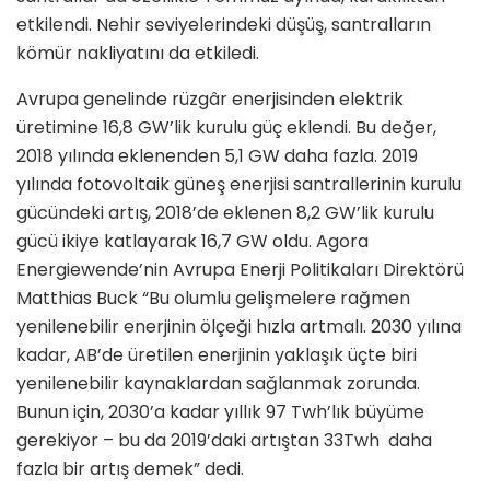
etkilendi. Nehir seviyelerindeki düşüş, santralların
kömür nakliyatını da etkiledi.
Avrupa genelinde rüzgâr enerjisinden elektrik
üretimine 16,8 GW’lik kurulu güç eklendi. Bu değer,
2018 yılında eklenenden 5,1 GW daha fazla. 2019
yılında fotovoltaik güneş enerjisi santrallerinin kurulu
gücündeki artış, 2018’de eklenen 8,2 GW’lik kurulu
gücü ikiye katlayarak 16,7 GW oldu. Agora
Energiewende’nin Avrupa Enerji Politikaları Direktörü
Matthias Buck “Bu olumlu gelişmelere rağmen
yenilenebilir enerjinin ölçeği hızla artmalı. 2030 yılına
kadar, AB’de üretilen enerjinin yaklaşık üçte biri
yenilenebilir kaynaklardan sağlanmak zorunda.
Bunun için, 2030’a kadar yıllık 97 Twh’lık büyüme
gerekiyor – bu da 2019’daki artıştan 33Twh daha
fazla bir artış demek” dedi.