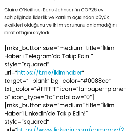
Claire O’Neill ise, Boris Johnson’ın COP26 ev
sahipliğinde liderlik ve katılım açısından büyük
eksikleri olduğunu ve iklim sorununu anlamadığını
itiraf ettiğini söyledi.
[mks_button size=”medium” title=”İklim
Haber’i Telegram’da Takip Edin!”
style=”squared”
url=”
https://t.me/iklimhaber
”
target=”_blank” bg_color=”#0088cc”
txt_color=”#FFFFFF” icon=”fa-paper-plane-
o” icon_type=”fa” nofollow=”0″]
[mks_button size=”medium” title=”İklim
Haber’i Linkedin’de Takip Edin!”
style=”squared”
url=”
https://www.linkedin.com/company/2