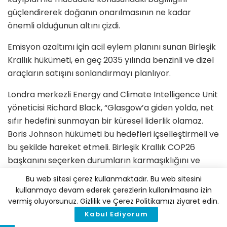
güçlendirerek doğanın onarılmasının ne kadar
önemli olduğunun altını çizdi.
Emisyon azaltımı için acil eylem planını sunan Birleşik
Krallık hükümeti, en geç 2035 yılında benzinli ve dizel
araçların satışını sonlandırmayı planlıyor.
Londra merkezli Energy and Climate Intelligence Unit
yöneticisi Richard Black, “Glasgow’a giden yolda, net
sıfır hedefini sunmayan bir küresel liderlik olamaz.
Boris Johnson hükümeti bu hedefleri içselleştirmeli ve
bu şekilde hareket etmeli. Birleşik Krallık COP26
başkanını seçerken durumların karmaşıklığını ve
diplomasiyi anlayacak, müzakere ve arabuluculuk
Bu web sitesi çerez kullanmaktadır. Bu web sitesini
yeteneğine sahip bir isim düşünmeli” dedi.
kullanmaya devam ederek çerezlerin kullanılmasına izin
vermiş oluyorsunuz. Gizlilik ve Çerez Politikamızı ziyaret edin.
Birleşik Krallık halen 2050 net sıfır hedefine
Kabul Ediyorum
yaklaşamadı. İklim Değişikliği Komitesi (CCC) geçen