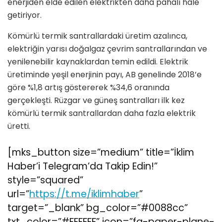
enerjiden elde edilen elektrikten daha pahalı hale
getiriyor.
Kömürlü termik santrallardaki üretim azalınca,
elektriğin yarısı doğalgaz çevrim santrallarından ve
yenilenebilir kaynaklardan temin edildi. Elektrik
üretiminde yeşil enerjinin payı, AB genelinde 2018’e
göre %1,8 artış göstererek %34,6 oranında
gerçekleşti. Rüzgar ve güneş santralları ilk kez
kömürlü termik santrallardan daha fazla elektrik
üretti.
[mks_button size=”medium” title=”İklim
Haber’i Telegram’da Takip Edin!”
style=”squared”
url=”
https://t.me/iklimhaber
”
target=”_blank” bg_color=”#0088cc”
txt_color=”#FFFFFF” icon=”fa-paper-plane-