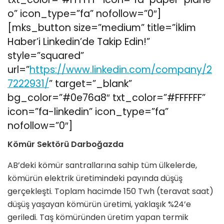
o” icon_type=”fa” nofollow=”0″]
[mks_button size=”medium” title=”İklim
Haber’i Linkedin’de Takip Edin!”
style=”squared”
url=”
https://www.linkedin.com/company/2
7222931/
” target=”_blank”
bg_color=”#0e76a8″ txt_color=”#FFFFFF”
icon=”fa-linkedin” icon_type=”fa”
nofollow=”0″]
Kömür Sektörü Darboğazda
AB’deki kömür santrallarına sahip tüm ülkelerde,
kömürün elektrik üretimindeki payında düşüş
gerçekleşti. Toplam hacimde 150 Twh (teravat saat)
düşüş yaşayan kömürün üretimi, yaklaşık %24’e
geriledi. Taş kömüründen üretim yapan termik