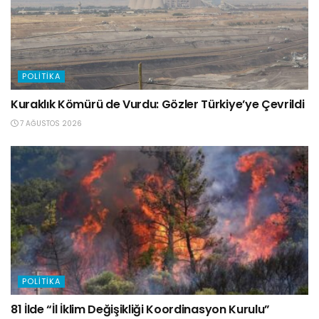
POLITIKA
Kuraklık Kömürü de Vurdu: Gözler Türkiye’ye Çevrildi
7 AĞUSTOS 2026
POLITIKA
81 İlde “İl İklim Değişikliği Koordinasyon Kurulu”