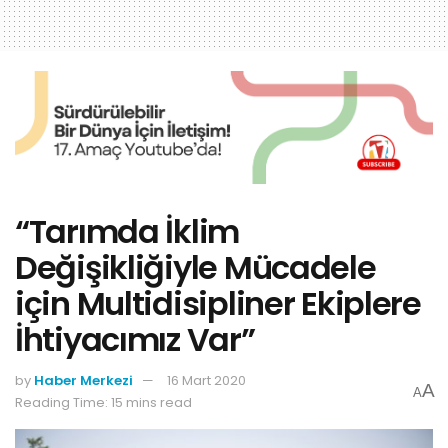
“Tarımda İklim
Değişikliğiyle Mücadele
için Multidisipliner Ekiplere
İhtiyacımız Var”
by
Haber Merkezi
16 Mart 2020
A
A
Reading Time: 15 mins read