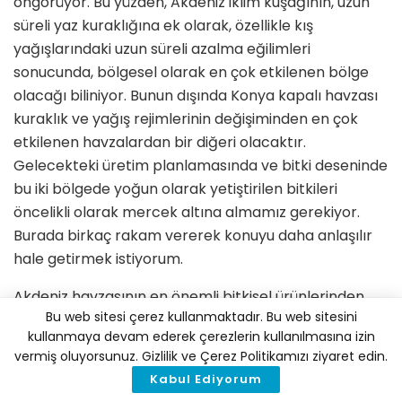
öngörüyor. Bu yüzden, Akdeniz iklim kuşağının, uzun
süreli yaz kuraklığına ek olarak, özellikle kış
yağışlarındaki uzun süreli azalma eğilimleri
sonucunda, bölgesel olarak en çok etkilenen bölge
olacağı biliniyor. Bunun dışında Konya kapalı havzası
kuraklık ve yağış rejimlerinin değişiminden en çok
etkilenen havzalardan bir diğeri olacaktır.
Gelecekteki üretim planlamasında ve bitki deseninde
bu iki bölgede yoğun olarak yetiştirilen bitkileri
öncelikli olarak mercek altına almamız gerekiyor.
Burada birkaç rakam vererek konuyu daha anlaşılır
hale getirmek istiyorum.
Akdeniz havzasının en önemli bitkisel ürünlerinden
Bu web sitesi çerez kullanmaktadır. Bu web sitesini
birisinin narenciye olduğunu biliyoruz. Türkiye
kullanmaya devam ederek çerezlerin kullanılmasına izin
portakal üretiminde 2005 yılı ile 2017 yılları arasında
vermiş oluyorsunuz. Gizlilik ve Çerez Politikamızı ziyaret edin.
533 hektarlık ekim alanındaki küçülme ile birlikte
Kabul Ediyorum
ekim alanındaki küçülmeyi doğrulamayacak şekilde