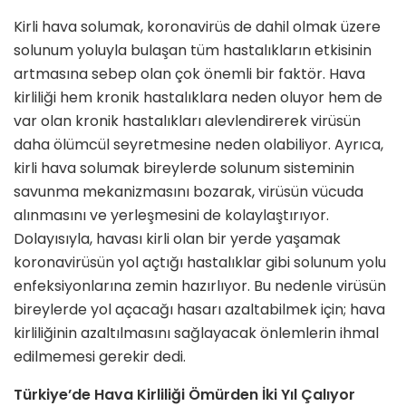
Kirli hava solumak, koronavirüs de dahil olmak üzere
solunum yoluyla bulaşan tüm hastalıkların etkisinin
artmasına sebep olan çok önemli bir faktör. Hava
kirliliği hem kronik hastalıklara neden oluyor hem de
var olan kronik hastalıkları alevlendirerek virüsün
daha ölümcül seyretmesine neden olabiliyor. Ayrıca,
kirli hava solumak bireylerde solunum sisteminin
savunma mekanizmasını bozarak, virüsün vücuda
alınmasını ve yerleşmesini de kolaylaştırıyor.
Dolayısıyla, havası kirli olan bir yerde yaşamak
koronavirüsün yol açtığı hastalıklar gibi solunum yolu
enfeksiyonlarına zemin hazırlıyor. Bu nedenle virüsün
bireylerde yol açacağı hasarı azaltabilmek için; hava
kirliliğinin azaltılmasını sağlayacak önlemlerin ihmal
edilmemesi gerekir dedi.
Türkiye’de
H
ava
K
irliliği
Ö
mürden
İki
Y
ıl
Ç
alıyor