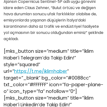
Ajansın Copernicus Sentinel-5P adlı uygu görevini
idare eden Claus Zehner, “Bulut örtüsü ve değişen
hava durumları sonucu ufak farklılıklar olabilse de,
emisyonlarda yaşanan düşüşlerin İtalya’daki
karantinanın daha az trafik ve endüstriyel faaliyete
yol açmasının bir sonucu olduğundan eminiz” şeklinde
açıkladı.
[mks_button size=”medium” title=”İklim
Haber’i Telegram’da Takip Edin!”
style=”squared”
url=”
https://t.me/iklimhaber
”
target=”_blank” bg_color=”#0088cc”
txt_color=”#FFFFFF” icon=”fa-paper-plane-
o” icon_type=”fa” nofollow=”0″]
[mks_button size=”medium” title=”İklim
Haber’i Linkedin’de Takip Edin!”