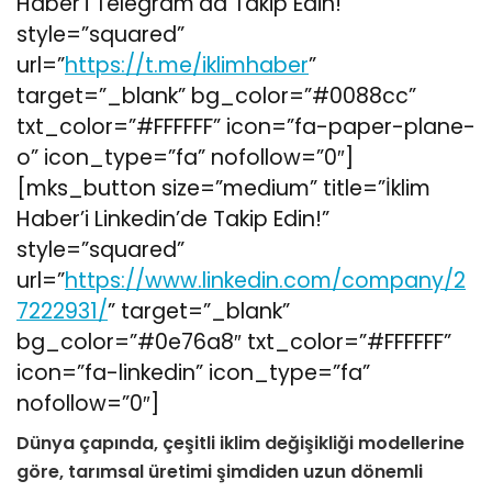
Haber’i Telegram’da Takip Edin!”
style=”squared”
url=”
https://t.me/iklimhaber
”
target=”_blank” bg_color=”#0088cc”
txt_color=”#FFFFFF” icon=”fa-paper-plane-
o” icon_type=”fa” nofollow=”0″]
[mks_button size=”medium” title=”İklim
Haber’i Linkedin’de Takip Edin!”
style=”squared”
url=”
https://www.linkedin.com/company/2
7222931/
” target=”_blank”
bg_color=”#0e76a8″ txt_color=”#FFFFFF”
icon=”fa-linkedin” icon_type=”fa”
nofollow=”0″]
Dünya çapında, çeşitli iklim değişikliği modellerine
göre, tarımsal üretimi şimdiden uzun dönemli