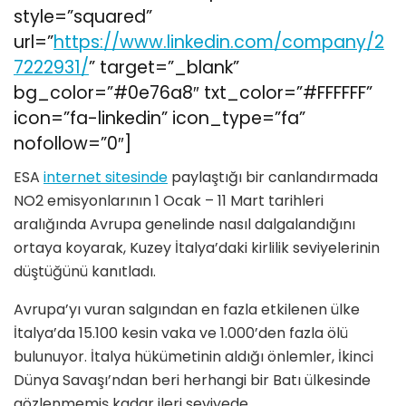
style=”squared”
url=”
https://www.linkedin.com/company/2
7222931/
” target=”_blank”
bg_color=”#0e76a8″ txt_color=”#FFFFFF”
icon=”fa-linkedin” icon_type=”fa”
nofollow=”0″]
ESA
internet sitesinde
paylaştığı bir canlandırmada
NO2 emisyonlarının 1 Ocak – 11 Mart tarihleri
aralığında Avrupa genelinde nasıl dalgalandığını
ortaya koyarak, Kuzey İtalya’daki kirlilik seviyelerinin
düştüğünü kanıtladı.
Avrupa’yı vuran salgından en fazla etkilenen ülke
İtalya’da 15.100 kesin vaka ve 1.000’den fazla ölü
bulunuyor. İtalya hükümetinin aldığı önlemler, İkinci
Dünya Savaşı’ndan beri herhangi bir Batı ülkesinde
gözlenmemiş kadar ileri seviyede.