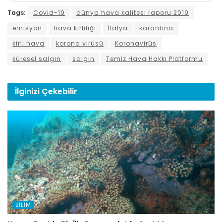
Tags:
Covid-19
dünya hava kalitesi raporu 2019
emisyon
hava kirliliği
İtalya
karantina
kirli hava
korona virüsü
Koronavirüs
küresel salgın
salgın
Temiz Hava Hakkı Platformu
İlginizi
Çekebilir
BILIM