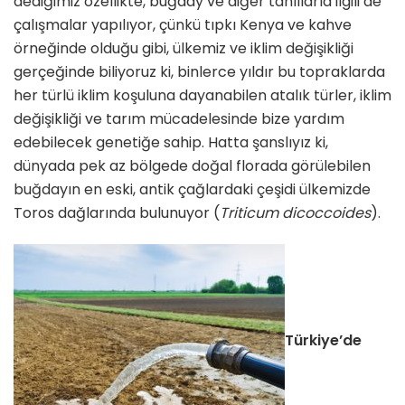
dediğimiz özellikte, buğday ve diğer tahıllarla ilgili de
çalışmalar yapılıyor, çünkü tıpkı Kenya ve kahve
örneğinde olduğu gibi, ülkemiz ve iklim değişikliği
gerçeğinde biliyoruz ki, binlerce yıldır bu topraklarda
her türlü iklim koşuluna dayanabilen atalık türler, iklim
değişikliği ve tarım mücadelesinde bize yardım
edebilecek genetiğe sahip. Hatta şanslıyız ki,
dünyada pek az bölgede doğal florada görülebilen
buğdayın en eski, antik çağlardaki çeşidi ülkemizde
Toros dağlarında bulunuyor (
Triticum dicoccoides
).
Türkiye’de