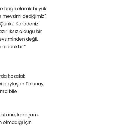
ne bağlı olarak büyük
ın mevsimi dediğimiz 1
. Çünkü Karadeniz
zırlıksız olduğu bir
evsiminden değil,
olacaktır.”
rda kozalak
ni paylaşan Tolunay,
nra bile
kestane, karaçam,
 olmadığı için