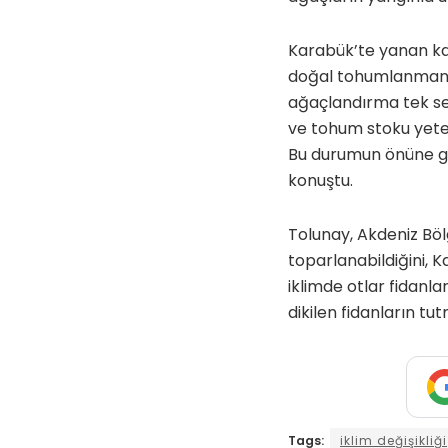
Karabük’te yanan ka
doğal tohumlanmanı
ağaçlandırma tek se
ve tohum stoku yetersi
Bu durumun önüne geç
konuştu.
Tolunay, Akdeniz Böl
toparlanabildiğini,
iklimde otlar fidanla
dikilen fidanların tu
Tags:
iklim değişikliği