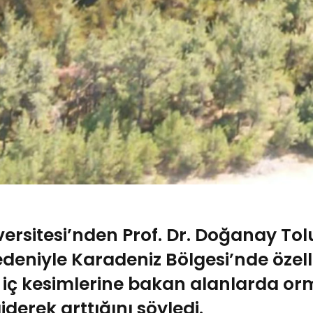
versitesi’nden Prof. Dr. Doğanay Tol
edeniyle Karadeniz Bölgesi’nde özell
 iç kesimlerine bakan alanlarda o
giderek arttığını söyledi.