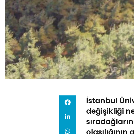
İstanbul Üni
değişikliği n
sıradağların
olasılığının 