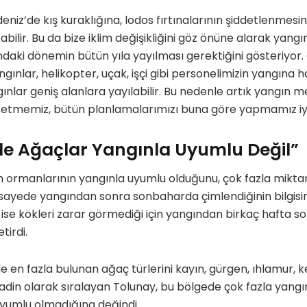
eniz’de kış kuraklığına, lodos fırtınalarının şiddetlenmesi
bilir. Bu da bize iklim değişikliğini göz önüne alarak yang
daki dönemin bütün yıla yayılması gerektiğini gösteriyor
gınlar, helikopter, uçak, işçi gibi personelimizin yangına ha
lar geniş alanlara yayılabilir. Bu nedenle artık yangın m
setmemiz, bütün planlamalarımızı buna göre yapmamız iyi 
de Ağaçlar Yangınla Uyumlu Değil”
m ormanlarının yangınla uyumlu olduğunu, çok fazla mikta
 sayede yangından sonra sonbaharda çimlendiğinin bilgisi
 ise kökleri zarar görmediği için yangından birkaç hafta so
tirdi.
e en fazla bulunan ağaç türlerini kayın, gürgen, ıhlamur, 
adin olarak sıralayan Tolunay, bu bölgede çok fazla yangın
uyumlu olmadığına değindi.