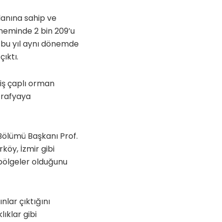
lanına sahip ve
neminde 2 bin 209’u
 bu yıl aynı dönemde
ıktı.
niş çaplı orman
oğrafyaya
Bölümü Başkanı Prof.
köy, İzmir gibi
 bölgeler olduğunu
nlar çıktığını
lıklar gibi