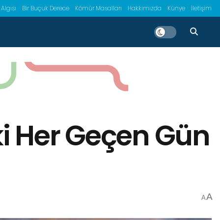
 Algısı
Bir Buçuk Derece
Kömür Masalları
Hakkımızda
Künye
İletişim
ki Her Geçen Gün
A
A