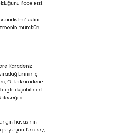
duğunu ifade etti.
ı indisleri” adını
in etmenin mümkün
göre Karadeniz
sıradağlarının İç
ru, Orta Karadeniz
 bağlı oluşabilecek
bileceğini
angın havasının
ü paylaşan Tolunay,