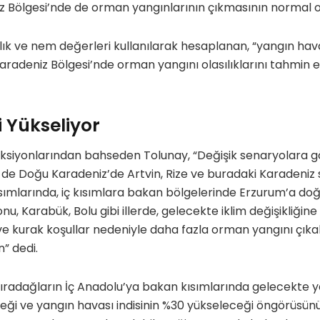
 Bölgesi’nde de orman yangınlarının çıkmasının normal ol
lık ve nem değerleri kullanılarak hesaplanan, “yangın havas
e Karadeniz Bölgesi’nde orman yangını olasılıklarını tahm
i Yükseliyor
ojeksiyonlarından bahseden Tolunay, “Değişik senaryolara 
e de Doğu Karadeniz’de Artvin, Rize ve buradaki Karadeniz 
ımlarında, iç kısımlara bakan bölgelerinde Erzurum’a doğ
, Karabük, Bolu gibi illerde, gelecekte iklim değişikliğine
ve kurak koşullar nedeniyle daha fazla orman yangını çıka
 dedi.
ıradağların İç Anadolu’ya bakan kısımlarında gelecekte y
eği ve yangın havası indisinin %30 yükseleceği öngörüsün