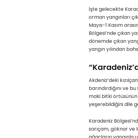
İşte gelecekte Karad
orman yangınları çıka
Mayıs-1 Kasım arasın
Bölgesi’nde çıkan yan
dönemde çıkan yangın
yangın yılından bah
“Karadeniz’
Akdeniz’deki kızılça
barındırdığını ve bu
maki bitki örtüsünün
yeşerebildiğini dile ge
Karadeniz Bölgesi’nd
sarıçam, göknar ve l
ağaçların yangınla 