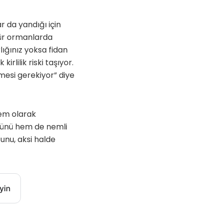
 da yandığı için
ür ormanlarda
ığınız yoksa fidan
irlilik riski taşıyor.
mesi gerekiyor” diye
tem olarak
üğünü hem de nemli
ğunu, aksi halde
yin