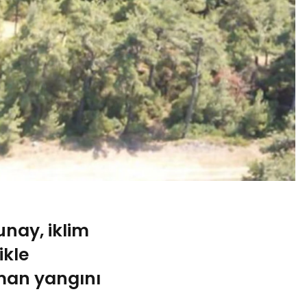
unay, iklim
ikle
rman yangını