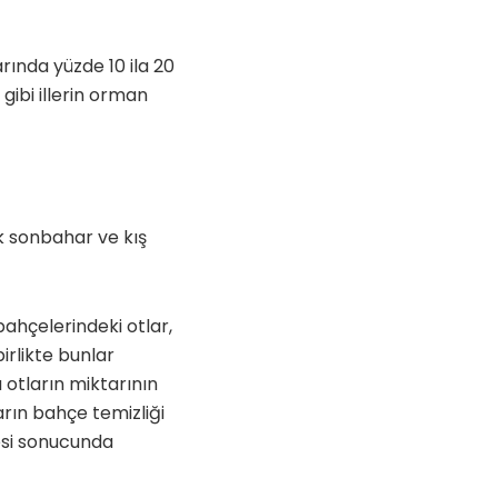
rında yüzde 10 ila 20
gibi illerin orman
k sonbahar ve kış
 bahçelerindeki otlar,
birlikte bunlar
otların miktarının
arın bahçe temizliği
esi sonucunda