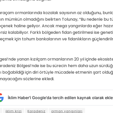
raçam ormanlarında kozalak sayısının az olduğunu, bunlar
n mümkün olmadığını belirten Tolunay, “Bu nedenle bu t
çenek haline geliyor. Ancak mega yangınlarda eğer hazırl
z kalabiliyor. Farklı bölgeden fidan getirilmesi ise genetik k
mek için tohum bankalarının ve fidanlıkların güçlendiril
gesi’nde yanan kızılçam ormanlarının 20 yıl içinde ekosis
 Karadeniz Bölgesi’nde ise bu sürecin hem daha uzun sürd
rı boğabildiği için diri örtüyle mücadele etmenin şart oldu
tmayacağını sözlerine ekledi.
İklim Haber'i Google'da tercih edilen kaynak olarak ekle
iklim krizi
Karadeniz
orman yangınları