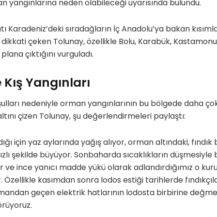
 yangınlarına neden olabileceği uyarısında bulundu.
tı Karadeniz’deki sıradağların İç Anadolu’ya bakan kısımla
 dikkati çeken Tolunay, özellikle Bolu, Karabük, Kastamonu 
 plana çıktığını vurguladı.
Kış Yangınları
şulları nedeniyle orman yangınlarının bu bölgede daha ço
altını çizen Tolunay, şu değerlendirmeleri paylaştı:
dığı için yaz aylarında yağış alıyor, orman altındaki, fındık
r hızlı şekilde büyüyor. Sonbaharda sıcaklıkların düşmesiyle 
 ve ince yanıcı madde yükü olarak adlandırdığımız o kuru 
 Özellikle kasımdan sonra lodos estiği tarihlerde fındıkçıl
rmandan geçen elektrik hatlarının lodosta birbirine değm
örüyoruz.