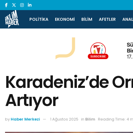
POLITIKA
EKONOMI
BILIM
AFETLER
ANAL
Karadeniz’de Or
Artıyor
by
Haber Merkezi
1 Ağustos 2025
in
Bilim
Reading Time: 4 