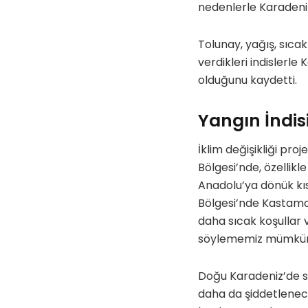
nedenlerle Karadeniz
Tolunay, yağış, sıcak
verdikleri indislerl
olduğunu kaydetti.
Yangın İndis
İklim değişikliği pr
Bölgesi’nde, özellikl
Anadolu’ya dönük kıs
Bölgesi’nde Kastamonu
daha sıcak koşullar 
söylememiz mümkün”
Doğu Karadeniz’de s
daha da şiddetlenec