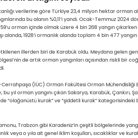
nlığı verilerine göre Türkiye 23,4 milyon hektar orman a
gınlarında bu alanın %0,11’i yandı. Ocak-Temmuz 2024 dö
 59’u orman içinde olmak üzere 4 bin 268 yangın çıkarken
şı alanda, 1928’i ormanlık alanda toplam 4 bin 477 yangın ç
etkilenen illerden biri de Karabük oldu. Meydana gelen ge
lgesi’nin de artık orman yangınları açısından riskli bir c
i.
si-Cerrahpaşa (İÜC) Orman Fakültesi Orman Mühendisliği 
 bu yıl orman yangını çıkan Sakarya, Karabük, Çankırı, Şar
inde “olağanüstü kurak” ve “şiddetli kurak” kategorisindeki
amonu, Trabzon gibi Karadeniz’in çeşitli bölgelerinde yangı
lık veya o yıla ait genel iklim koşulları, sıcaklıklar ve kurak