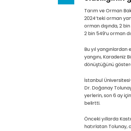
Tarım ve Orman Baka
2024’teki orman yan
orman dışında, 2 bin
2 bin 549’u orman dı
Bu yıl yangınlardan 
yangını, Karadeniz Bö
dönüştüğünü gösterd
İstanbul Üniversite
Dr. Doğanay Tolunay,
yerlerin, son 6 ay iç
belirtti.
Önceki yıllarda Kast
hatırlatan Tolunay, an