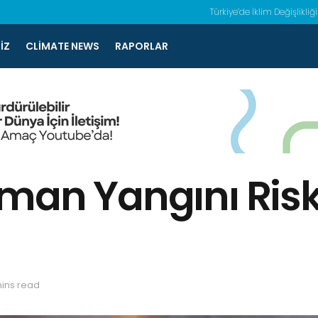
Türkiye’de İklim Değişlikliği
IZ
CLIMATE NEWS
RAPORLAR
man Yangını Ris
mins read