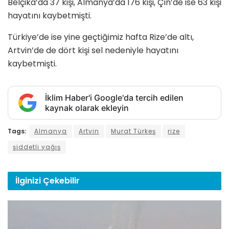
Belçika’da 37 kişi, Almanya’da 176 kişi, Çin’de ise 63 kişi
hayatını kaybetmişti.
Türkiye’de ise yine geçtiğimiz hafta Rize’de altı,
Artvin’de de dört kişi sel nedeniyle hayatını
kaybetmişti.
İklim Haber'i Google'da tercih edilen
kaynak olarak ekleyin
Tags:
Almanya
Artvin
Murat Türkeş
rize
şiddetli yağış
İlginizi
Çekebilir