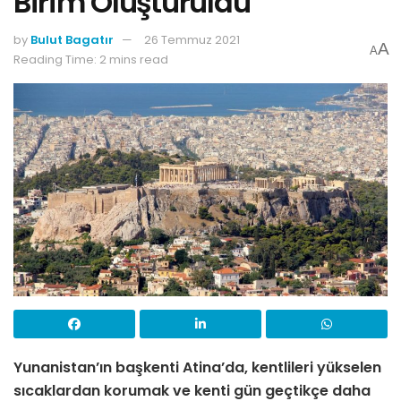
Birim Oluşturuldu
by
Bulut Bagatır
26 Temmuz 2021
A
A
Reading Time: 2 mins read
Yunanistan’ın başkenti Atina’da, kentlileri yükselen
sıcaklardan korumak ve kenti gün geçtikçe daha