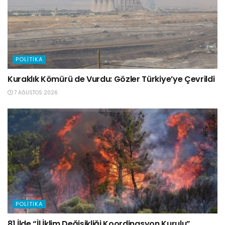
POLITIKA
Kuraklık Kömürü de Vurdu: Gözler Türkiye’ye Çevrildi
7 AĞUSTOS 2026
POLITIKA
81 İlde “İl İklim Değişikliği Koordinasyon Kurulu”