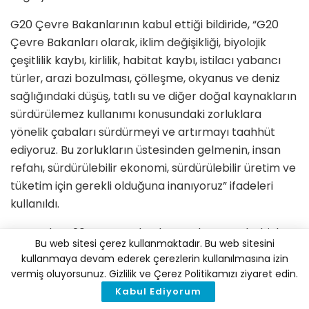
G20 Çevre Bakanlarının kabul ettiği bildiride, “G20
Çevre Bakanları olarak, iklim değişikliği, biyolojik
çeşitlilik kaybı, kirlilik, habitat kaybı, istilacı yabancı
türler, arazi bozulması, çölleşme, okyanus ve deniz
sağlığındaki düşüş, tatlı su ve diğer doğal kaynakların
sürdürülemez kullanımı konusundaki zorluklara
yönelik çabaları sürdürmeyi ve artırmayı taahhüt
ediyoruz. Bu zorlukların üstesinden gelmenin, insan
refahı, sürdürülebilir ekonomi, sürdürülebilir üretim ve
tüketim için gerekli olduğuna inanıyoruz” ifadeleri
kullanıldı.
Bu arada, G20 Çevre Bakanları toplantısı sebebiyle
Bu web sitesi çerez kullanmaktadır. Bu web sitesini
gün boyu Napoli kentinin farklı noktalarında G20
kullanmaya devam ederek çerezlerin kullanılmasına izin
karşıtı protestolar yapıldı. Protestocular ellerinde
vermiş oluyorsunuz. Gizlilik ve Çerez Politikamızı ziyaret edin.
“G20’yi durdurun” yazılı pankartlar taşırken, Bovio
Kabul Ediyorum
Meydanında toplanan göstericilerle güvenlik güçleri