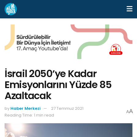
İsrail 2050’ye Kadar
Emisyonlarını Yüzde 85
Azaltacak
by
Haber Merkezi
27 Temmuz 2021
A
A
Reading Time: 1 min read