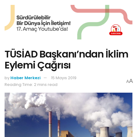
TÜSİAD Başkanı’ndan İklim
Eylemi Çağrısı
by
Haber Merkezi
15 Mayıs 2019
A
A
Reading Time: 2 mins read