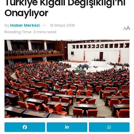
Türkiye Kigali Değişikliği’ni
Onaylıyor
by
Haber Merkezi
16 Mayıs 2019
A
A
Reading Time: 3 mins read