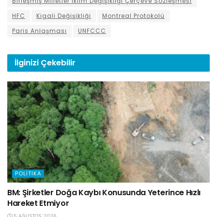
Birleşmiş Milletler İklim Değişikliği Çerçeve Sözleşmesi
HFC
Kigali Değişikliği
Montreal Protokolü
Paris Anlaşması
UNFCCC
İlginizi
Çekebilir
POLITIKA
BM: Şirketler Doğa Kaybı Konusunda Yeterince Hızlı
Hareket Etmiyor
5 AĞUSTOS 2026