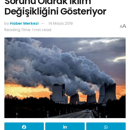
Sorunu Olarak İklim
Değişikliğini Gösteriyor
by
Haber Merkezi
14 Mayıs 2019
A
A
Reading Time: 1 min read