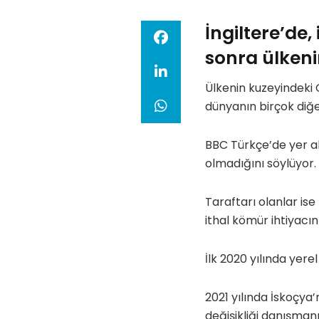
İngiltere’de,
sonra ülkeni
Ülkenin kuzeyindeki
dünyanın birçok diğe
BBC Türkçe’de yer ala
olmadığını söylüyor.
Taraftarı olanlar is
ithal kömür ihtiyacın
İlk 2020 yılında yere
2021 yılında İskoçya
değişikliği danışman