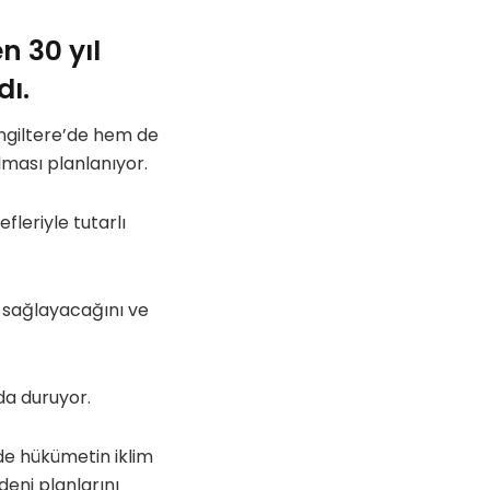
n 30 yıl
dı.
ngiltere’de hem de
lması planlanıyor.
fleriyle tutarlı
 sağlayacağını ve
ıda duruyor.
de hükümetin iklim
eni planlarını