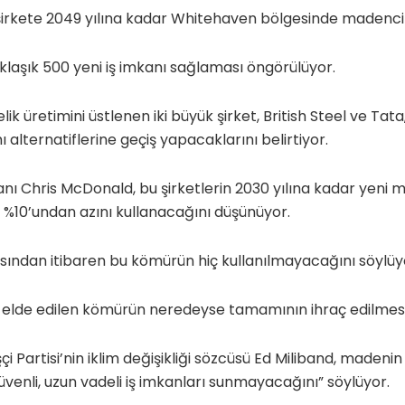
irkete 2049 yılına kadar Whitehaven bölgesinde madencili
laşık 500 yeni iş imkanı sağlaması öngörülüyor.
lik üretimini üstlenen iki büyük şirket, British Steel ve Tata
 alternatiflerine geçiş yapacaklarını belirtiyor.
anı Chris McDonald, bu şirketlerin 2030 yılına kadar yeni
 %10’undan azını kullanacağını düşünüyor.
ından itibaren bu kömürün hiç kullanılmayacağını söylüy
elde edilen kömürün neredeyse tamamının ihraç edilmesi
i Partisi’nin iklim değişikliği sözcüsü Ed Miliband, madenin
venli, uzun vadeli iş imkanları sunmayacağını” söylüyor.