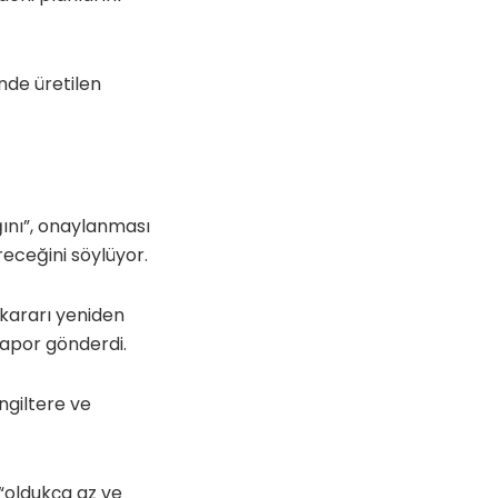
nde üretilen
ını”, onaylanması
receğini söylüyor.
 kararı yeniden
rapor gönderdi.
ngiltere ve
 “oldukça az ve