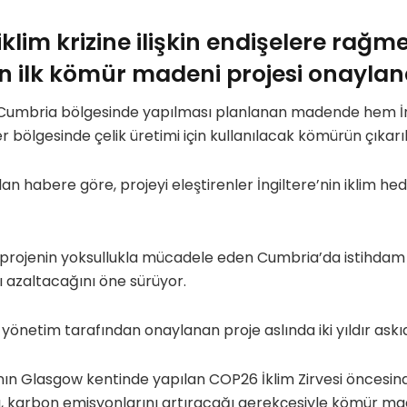
 iklim krizine ilişkin endişelere rağme
n ilk kömür madeni projesi onaylan
 Cumbria bölgesinde yapılması planlanan madende hem İ
r bölgesinde çelik üretimi için kullanılacak kömürün çıkarı
n habere göre, projeyi eleştirenler İngiltere’nin iklim hede
e projenin yoksullukla mücadele eden Cumbria’da istihdam
ı azaltacağını öne sürüyor.
l yönetim tarafından onaylanan proje aslında iki yıldır ask
’nın Glasgow kentinde yapılan COP26 İklim Zirvesi öncesin
ı, karbon emisyonlarını artıracağı gerekçesiyle kömür mad