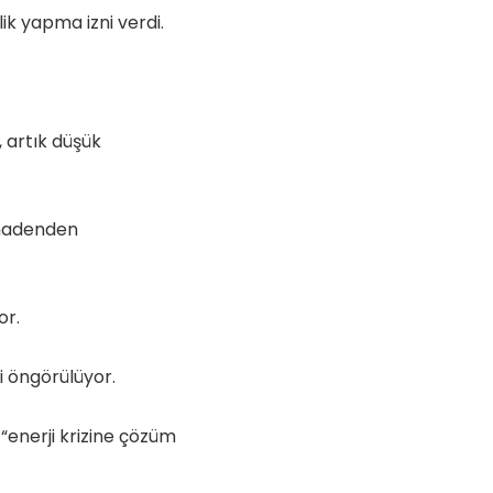
k yapma izni verdi.
, artık düşük
 madenden
or.
 öngörülüyor.
 “enerji krizine çözüm