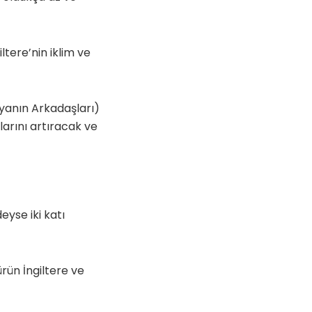
ltere’nin iklim ve
nyanın Arkadaşları)
arını artıracak ve
eyse iki katı
rün İngiltere ve