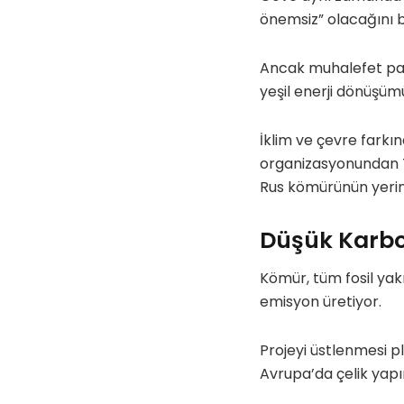
önemsiz” olacağını be
Ancak muhalefet parti
yeşil enerji dönüşümü
İklim ve çevre farkı
organizasyonundan T
Rus kömürünün yerin
Düşük Karbo
Kömür, tüm fosil yakı
emisyon üretiyor.
Projeyi üstlenmesi p
Avrupa’da çelik yapım