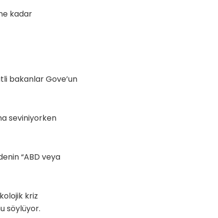
ene kadar
tli bakanlar Gove’un
na seviniyorken
adenin “ABD veya
olojik kriz
u söylüyor.