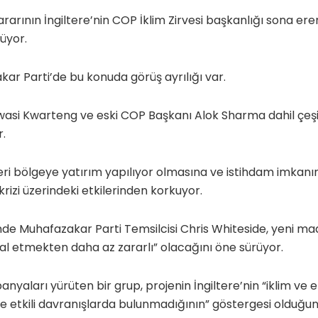
kararının İngiltere’nin COP İklim Zirvesi başkanlığı sona er
üyor.
kar Parti’de bu konuda görüş ayrılığı var.
wasi Kwarteng ve eski COP Başkanı Alok Sharma dahil çeşi
r.
ri bölgeye yatırım yapılıyor olmasına ve istihdam imkanı
krizi üzerindeki etkilerinden korkuyor.
nde Muhafazakar Parti Temsilcisi Chris Whiteside, yeni m
l etmekten daha az zararlı” olacağını öne sürüyor.
aları yürüten bir grup, projenin İngiltere’nin “iklim ve ek
 etkili davranışlarda bulunmadığının” göstergesi olduğun