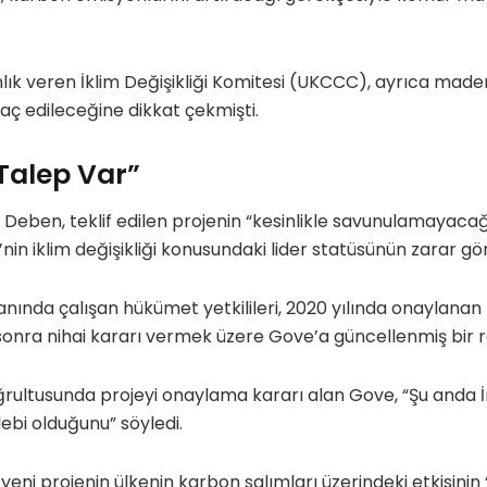
k veren İklim Değişikliği Komitesi (UKCCC), ayrıca made
aç edileceğine dikkat çekmişti.
Talep Var”
eben, teklif edilen projenin “kesinlikle savunulamayacağ
nin iklim değişikliği konusundaki lider statüsünün zarar gö
nında çalışan hükümet yetkilileri, 2020 yılında onaylanan
sonra nihai kararı vermek üzere Gove’a güncellenmiş bir 
doğrultusunda projeyi onaylama kararı alan Gove, “Şu anda İ
bi olduğunu” söyledi.
ni projenin ülkenin karbon salımları üzerindeki etkisinin