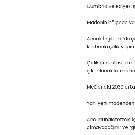
Cumbria Belediyesi ş
Madenin bölgede yak
Ancak İngiltere’de çe
karbonlu çelik yapımı
Çelik endüstrisi uzm
çıkarılacak kömürün
McDonald 2030 ortas
Yani yeni madenden 
Ana muhalefetteki İşç
olmayacağını” ve “gü