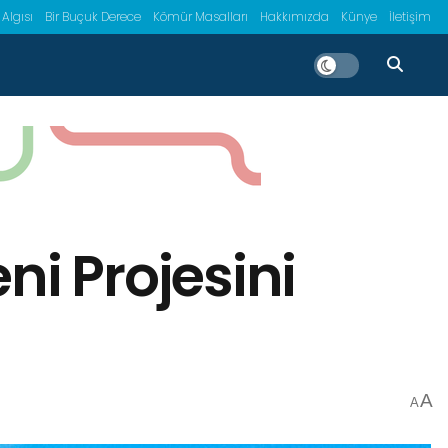
 Algısı
Bir Buçuk Derece
Kömür Masalları
Hakkımızda
Künye
İletişim
ni Projesini
A
A