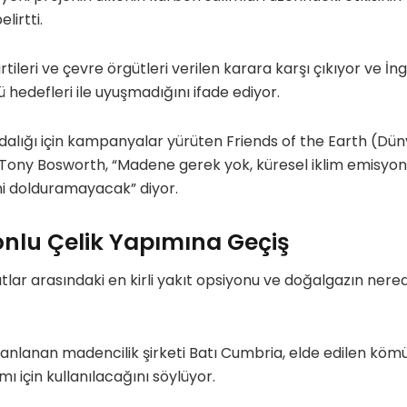
lirtti.
leri ve çevre örgütleri verilen karara karşı çıkıyor ve İngi
 hedefleri ile uyuşmadığını ifade ediyor.
ndalığı için kampanyalar yürüten Friends of the Earth (Dü
ony Bosworth, “Madene gerek yok, küresel iklim emisyonl
i dolduramayacak” diyor.
nlu Çelik Yapımına Geçiş
tlar arasındaki en kirli yakıt opsiyonu ve doğalgazın nered
lanlanan madencilik şirketi Batı Cumbria, elde edilen kömü
ı için kullanılacağını söylüyor.