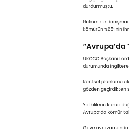
durdurmuştu.
Hükümete danışmanlı
kömürün %85’inin ihr
“Avrupa’da 
UKCCC Başkanı Lord D
durumunda İngiltere’
Kentsel planlama ala
gözden geçirdikten 
Yetkililerin kararı 
Avrupa’da kömür tale
Gove aynı zamanda ye