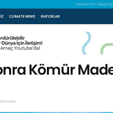
Türkiye’de İklim Değişlikliği
IZ
CLIMATE NEWS
RAPORLAR
 Sonra Kömür Made
mins read