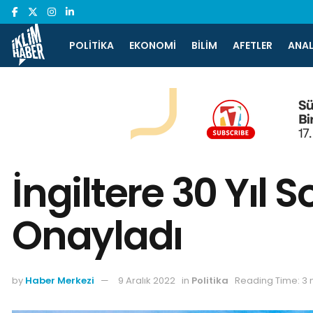
POLITIKA
EKONOMI
BILIM
AFETLER
ANAL
İngiltere 30 Yıl
Onayladı
by
Haber Merkezi
9 Aralık 2022
in
Politika
Reading Time: 3 