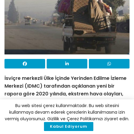
İsviçre merkezli Ülke İçinde Yerinden Edilme İzleme
Merkezi (IDMC) tarafından açıklanan yeni bir
rapora göre 2020 yılında, ekstrem hava olayları,
çekirge istilası, şiddet ve çatışma nedeniyle
Bu web sitesi çerez kullanmaktadır. Bu web sitesini
yerinden edilen insanların sayısı 15 milyona ulaştı.
kullanmaya devam ederek çerezlerin kullanılmasına izin
Bu sayının ilerleyen aylarda artması bekleniyor
.
vermiş oluyorsunuz. Gizlilik ve Çerez Politikamızı ziyaret edin.
Kabul Ediyorum
Araştırmalara göre bu yılın ilk altı ayında milyonlarca