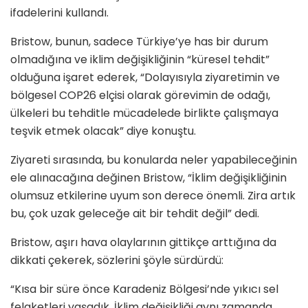
ifadelerini kullandı.
Bristow, bunun, sadece Türkiye’ye has bir durum
olmadığına ve iklim değişikliğinin “küresel tehdit”
olduğuna işaret ederek, “Dolayısıyla ziyaretimin ve
bölgesel COP26 elçisi olarak görevimin de odağı,
ülkeleri bu tehditle mücadelede birlikte çalışmaya
teşvik etmek olacak” diye konuştu.
Ziyareti sırasında, bu konularda neler yapabileceğinin
ele alınacağına değinen Bristow, “İklim değişikliğinin
olumsuz etkilerine uyum son derece önemli. Zira artık
bu, çok uzak geleceğe ait bir tehdit değil” dedi.
Bristow, aşırı hava olaylarının gittikçe arttığına da
dikkati çekerek, sözlerini şöyle sürdürdü:
“Kısa bir süre önce Karadeniz Bölgesi’nde yıkıcı sel
felaketleri yaşadık. İklim değişikliği aynı zamanda