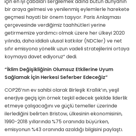
için en iyi çabaları sergilemek adına bütün dünyanın
bir araya gelmesi ve yenilenmiş eylemlerle harekete
geçmesi hayati bir önem taşıyor. Paris Anlaşması
çerçevesinde verdiğimiz taahhütleri yerine
getirmemize yardımcı olmak üzere her ülkeyi 2020
yılında, daha iddialı ulusal katkılar (NDCler) ve net
sıfır emisyona yönelik uzun vadeli stratejilerini ortaya
koymaya davet ediyoruz” dedi.
“İklim Değişikliğinin Olumsuz Etkilerine Uyum
Sağlamak İçin Herkesi Seferber Edeceğiz”
COP26’nın ev sahibi olarak Birleşik Krallık’ın, yeşil
enerjiye geçiş için örnek teşkil edecek şekilde liderlik
etmeye çalışacağını ve güçlü temeller üzerinde
ilerlediğini belirten Bristow, ülkesinin ekonomisinin,
1990-2018 yıllarında %75 oranında büyürken,
emisyonun %43 oranında azaldığı bilgisini paylaştı.