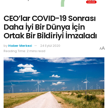
CEO’lar COVID-19 Sonrası
Daha İyi Bir Dünya İçin
Ortak Bir Bildiriyi İmzaladı
by
Haber Merkezi
24 Eylül 2020
A
A
Reading Time: 2 mins read