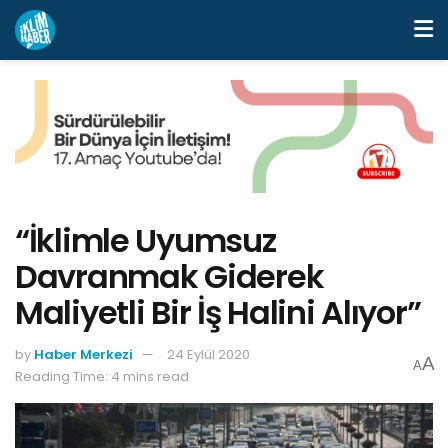
“İklimle Uyumsuz
Davranmak Giderek
Maliyetli Bir İş Halini Alıyor”
by
Haber Merkezi
24 Eylül 2020
A
A
Reading Time: 4 mins read