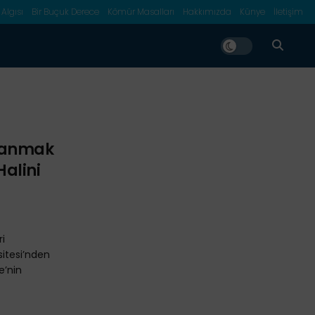
 Algısı
Bir Buçuk Derece
Kömür Masalları
Hakkımızda
Künye
İletişim
vranmak
Halini
ri
sitesi’nden
e’nin