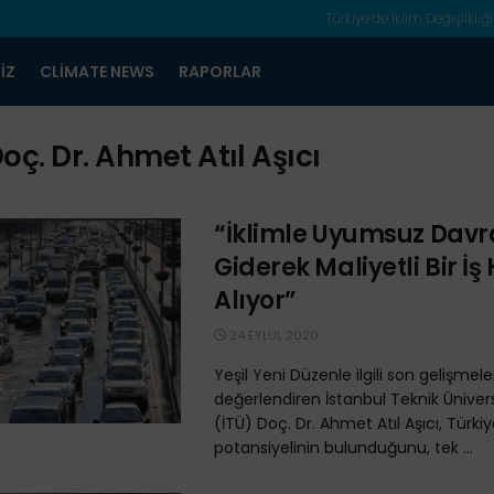
Türkiye’de İklim Değişlikliği
IZ
CLIMATE NEWS
RAPORLAR
oç. Dr. Ahmet Atıl Aşıcı
“İklimle Uyumsuz Da
Giderek Maliyetli Bir İş 
Alıyor”
24 EYLÜL 2020
Yeşil Yeni Düzenle ilgili son gelişmele
değerlendiren İstanbul Teknik Üniver
(İTÜ) Doç. Dr. Ahmet Atıl Aşıcı, Türkiy
potansiyelinin bulunduğunu, tek ...