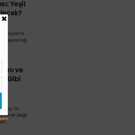
ı: Yeşil
ilecek?
Yeni Düzen’e
mı düşüreceği,
ibi
samı ve
lan Gibi
n Doç. Dr.
konomik değil,
l ...