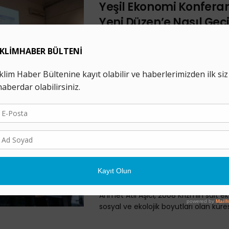
Yeşil Ekonomi Konferans
Yeni Düzen’e Nasıl Geç
4 ARALIK 2019
Yeşil Ekonomi Konferansı’nda, Yeşil 
geçişin ABD ve AB içerisinde istihda
ekonomik büyümeyi yavaşlatacağı g
argümanların uzun vadede ...
“Yeşil Yeni Düzen, Kap
Gerçekçiliği ile En İyi P
Duruyor”
2 HAZIRAN 2019
İTÜ İşletme Mühendisliği Bölümü’nde
Ahmet Atıl Aşıcı, 2008 Krizi’nin salt e
sosyal ve ekolojik boyutları olan kürese