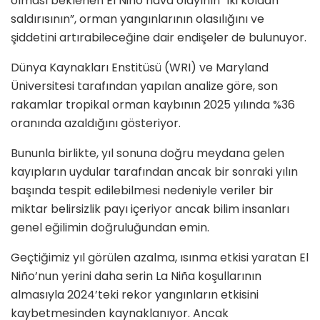
olması beklenen El Niño hava olayının “iki koldan
saldırısının”, orman yangınlarının olasılığını ve
şiddetini artırabileceğine dair endişeler de bulunuyor.
Dünya Kaynakları Enstitüsü (WRI) ve Maryland
Üniversitesi tarafından yapılan analize göre, son
rakamlar tropikal orman kaybının 2025 yılında %36
oranında azaldığını gösteriyor.
Bununla birlikte, yıl sonuna doğru meydana gelen
kayıpların uydular tarafından ancak bir sonraki yılın
başında tespit edilebilmesi nedeniyle veriler bir
miktar belirsizlik payı içeriyor ancak bilim insanları
genel eğilimin doğruluğundan emin.
Geçtiğimiz yıl görülen azalma, ısınma etkisi yaratan El
Niño’nun yerini daha serin La Niña koşullarının
almasıyla 2024’teki rekor yangınların etkisini
kaybetmesinden kaynaklanıyor. Ancak