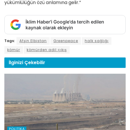
yükümlülüğün özü anlamına gelir.”
İklim Haber'i Google'da tercih edilen
kaynak olarak ekleyin
Tags:
Afşin Elbistan
Greenpeace
halk sağlığı
kömür
kömürden adil çıkış
İlginizi
Çekebilir
POLITIKA