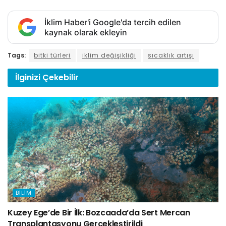
İklim Haber'i Google'da tercih edilen
kaynak olarak ekleyin
Tags:
bitki türleri
iklim değişikliği
sıcaklık artışı
İlginizi
Çekebilir
BILIM
Kuzey Ege’de Bir İlk: Bozcaada’da Sert Mercan
Transplantasyonu Gerçekleştirildi