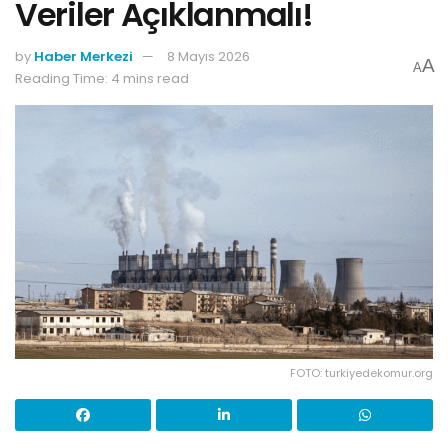
Veriler Açıklanmalı!
by
Haber Merkezi
8 Mayıs 2026
A
A
Reading Time: 4 mins read
FOTO: turkiyedekomur.org