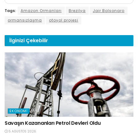
Tags:
Amazon Ormanları
Brezilya
Jair Bolsonaro
ormansızlaşma
otoyol projesi
İlginizi
Çekebilir
EKONOMI
Savaşın Kazananları Petrol Devleri Oldu
5 AĞUSTOS 2026