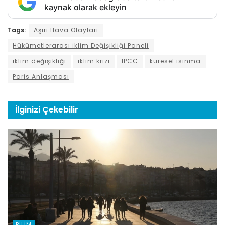
kaynak olarak ekleyin
Tags:
Aşırı Hava Olayları
Hükümetlerarası İklim Değişikliği Paneli
iklim değişikliği
iklim krizi
IPCC
küresel ısınma
Paris Anlaşması
İlginizi
Çekebilir
BILIM