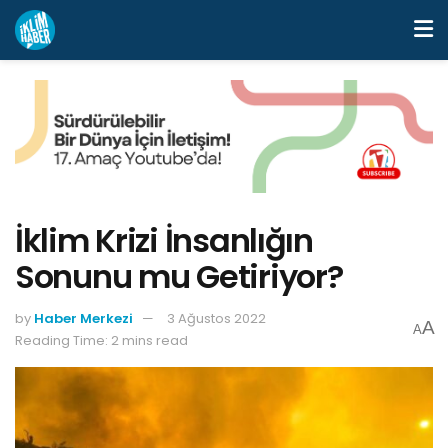
İklim Krizi İnsanlığın
Sonunu mu Getiriyor?
by
Haber Merkezi
3 Ağustos 2022
A
A
Reading Time: 2 mins read