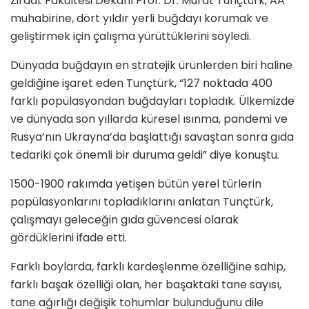
Ziraat Fakültesi Dekanı Prof. Dr. Murat Tunçtürk, AA
muhabirine, dört yıldır yerli buğdayı korumak ve
geliştirmek için çalışma yürüttüklerini söyledi.
Dünyada buğdayın en stratejik ürünlerden biri haline
geldiğine işaret eden Tunçtürk, “127 noktada 400
farklı popülasyondan buğdayları topladık. Ülkemizde
ve dünyada son yıllarda küresel ısınma, pandemi ve
Rusya’nın Ukrayna’da başlattığı savaştan sonra gıda
tedariki çok önemli bir duruma geldi” diye konuştu.
1500-1900 rakımda yetişen bütün yerel türlerin
popülasyonlarını topladıklarını anlatan Tunçtürk,
çalışmayı geleceğin gıda güvencesi olarak
gördüklerini ifade etti.
Farklı boylarda, farklı kardeşlenme özelliğine sahip,
farklı başak özelliği olan, her başaktaki tane sayısı,
tane ağırlığı değişik tohumlar bulunduğunu dile