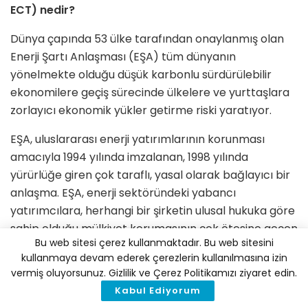
ECT) nedir?
Dünya çapında 53 ülke tarafından onaylanmış olan
Enerji Şartı Anlaşması (EŞA) tüm dünyanın
yönelmekte olduğu düşük karbonlu sürdürülebilir
ekonomilere geçiş sürecinde ülkelere ve yurttaşlara
zorlayıcı ekonomik yükler getirme riski yaratıyor.
EŞA, uluslararası enerji yatırımlarının korunması
amacıyla 1994 yılında imzalanan, 1998 yılında
yürürlüğe giren çok taraflı, yasal olarak bağlayıcı bir
anlaşma. EŞA, enerji sektöründeki yabancı
yatırımcılara, herhangi bir şirketin ulusal hukuka göre
sahip olduğu mülkiyet korumasının çok ötesine geçen
Bu web sitesi çerez kullanmaktadır. Bu web sitesini
kapsamlı bir koruma sağlıyor.
kullanmaya devam ederek çerezlerin kullanılmasına izin
vermiş oluyorsunuz. Gizlilik ve Çerez Politikamızı ziyaret edin.
EŞA Neleri Kapsıyor?
Kabul Ediyorum
Çıkarılmasından tüketilmesine tüm madenler, petrol