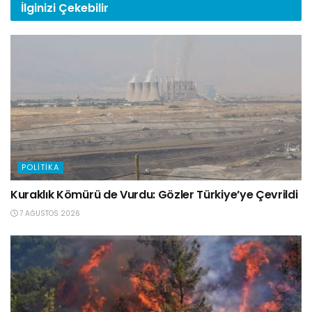
İlginizi
Çekebilir
POLITIKA
Kuraklık Kömürü de Vurdu: Gözler Türkiye’ye Çevrildi
7 AĞUSTOS 2026