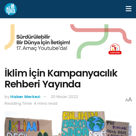
İklim İçin Kampanyacılık
Rehberi Yayında
by
Haber Merkezi
20 Nisan 2022
A
A
Reading Time: 4 mins read