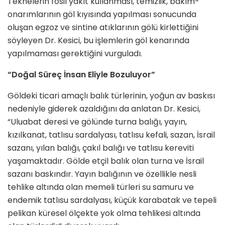
Teknelerin fosil yakıt kullanması, temizlik, bakım-
onarımlarının göl kıyısında yapılması sonucunda
oluşan egzoz ve sintine atıklarının gölü kirlettiğini
söyleyen Dr. Kesici, bu işlemlerin göl kenarında
yapılmaması gerektiğini vurguladı.
“Doğal Süreç İnsan Eliyle Bozuluyor”
Göldeki ticari amaçlı balık türlerinin, yoğun av baskısı
nedeniyle giderek azaldığını da anlatan Dr. Kesici,
“Uluabat deresi ve gölünde turna balığı, yayın,
kızılkanat, tatlısu sardalyası, tatlısu kefali, sazan, İsrail
sazanı, yılan balığı, çakıl balığı ve tatlısu kereviti
yaşamaktadır. Gölde etçil balık olan turna ve İsrail
sazanı baskındır. Yayın balığının ve özellikle nesli
tehlike altında olan memeli türleri su samuru ve
endemik tatlısu sardalyası, küçük karabatak ve tepeli
pelikan küresel ölçekte yok olma tehlikesi altında