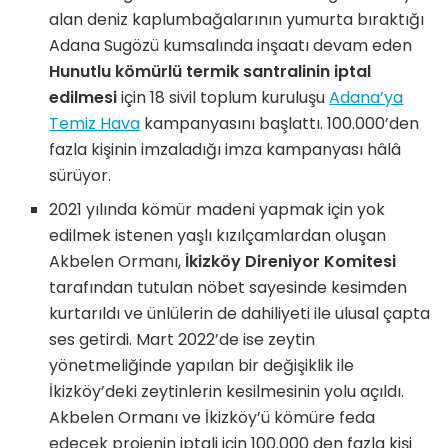
alan deniz kaplumbağalarının yumurta bıraktığı
Adana Sugözü kumsalında inşaatı devam eden
Hunutlu kömürlü termik santralinin iptal
edilmesi
için 18 sivil toplum kuruluşu
Adana’ya
Temiz Hava
kampanyasını başlattı. 100.000’den
fazla kişinin imzaladığı imza kampanyası hâlâ
sürüyor.
2021 yılında kömür madeni yapmak için yok
edilmek istenen yaşlı kızılçamlardan oluşan
Akbelen Ormanı,
İkizköy Direniyor Komitesi
tarafından tutulan nöbet sayesinde kesimden
kurtarıldı ve ünlülerin de dahiliyeti ile ulusal çapta
ses getirdi. Mart 2022’de ise zeytin
yönetmeliğinde yapılan bir değişiklik ile
İkizköy’deki zeytinlerin kesilmesinin yolu açıldı.
Akbelen Ormanı ve İkizköy’ü kömüre feda
edecek projenin iptali için 100.000 den fazla kişi