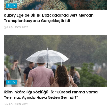
BILIM
Kuzey Ege’de Bir İlk: Bozcaada’da Sert Mercan
Transplantasyonu Gerçekleştirildi
7 AĞUSTOS 2026
BILIM
İklim İnkârcılığı Sözlüğü-6: “Küresel Isınma Varsa
Temmuz Ayında Hava Neden Serindi?”
7 AĞUSTOS 2026