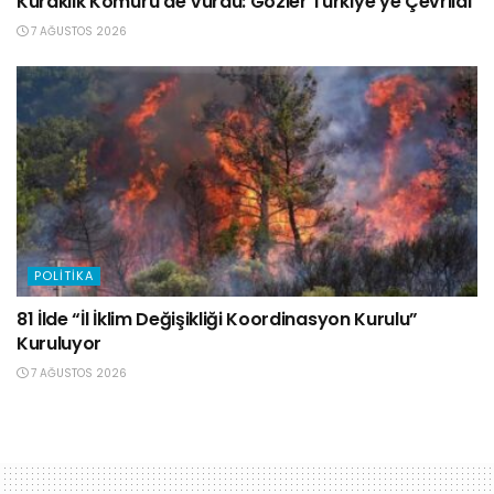
Kuraklık Kömürü de Vurdu: Gözler Türkiye’ye Çevrildi
7 AĞUSTOS 2026
POLITIKA
81 İlde “İl İklim Değişikliği Koordinasyon Kurulu”
Kuruluyor
7 AĞUSTOS 2026