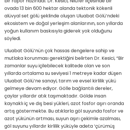
bir rapor hazırladı. Dr. Kesici, Nilüfer ilçesinde bir
ovada 13 bin 600 hektar alanda tektonik kökenli
alüvyal set gölü şeklinde oluşan Uluabat Gölü’ndeki
ekosistem ve doğal yerleşim alanlarının, son yıllarda
yoğun kullanım baskısıyla giderek yok olduğunu
söyledi.
Uluabat Gölü’nün çok hassas dengelere sahip ve
mutlaka korunması gerektiğini belirten Dr. Kesici, “Bir
zamanlar suyu içilebilecek kalitede olan ve son
yıllarda ortalama su seviyesi 1 metreye kadar düşen
Uluabat Gölü’ne sanayi, tarım ve evsel kirlilik yükü
gelmeye devam ediyor. Gölle bağlantılı dereler,
çaylar yıllardır atık taşımaktadır. Gölde insan
kaynaklı iç ve dış besi yükleri, azot fosfor aşırı oranda
artış göstermekte. Bu atıklarla göl suyunda fosfor ve
azot yükünün artması, suyun aşırı çekimle azalması,
göl suyunu yıllardır kirlilik yüküyle adeta ‘çürümüş