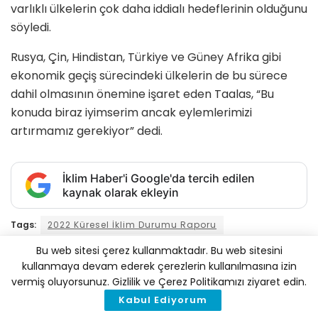
varlıklı ülkelerin çok daha iddialı hedeflerinin olduğunu
söyledi.
Rusya, Çin, Hindistan, Türkiye ve Güney Afrika gibi
ekonomik geçiş sürecindeki ülkelerin de bu sürece
dahil olmasının önemine işaret eden Taalas, “Bu
konuda biraz iyimserim ancak eylemlerimizi
artırmamız gerekiyor” dedi.
İklim Haber'i Google'da tercih edilen
kaynak olarak ekleyin
Tags:
2022 Küresel İklim Durumu Raporu
Akdeniz Havzası
Dünya Meteoroloji Örgütü
Bu web sitesi çerez kullanmaktadır. Bu web sitesini
kullanmaya devam ederek çerezlerin kullanılmasına izin
Dünya Meteoroloji Örgütü Genel Sekreteri Petteri Taalas
vermiş oluyorsunuz. Gizlilik ve Çerez Politikamızı ziyaret edin.
iklim değişikliği
iklim krizi
kuraklık
Kabul Ediyorum
Paris Anlaşması
Türkiye