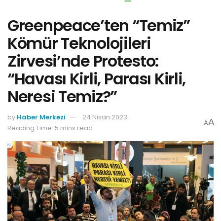
Greenpeace’ten “Temiz”
Kömür Teknolojileri
Zirvesi’nde Protesto:
“Havası Kirli, Parası Kirli,
Neresi Temiz?”
by
Haber Merkezi
24 Nisan 2023
A
A
Reading Time: 5 mins read