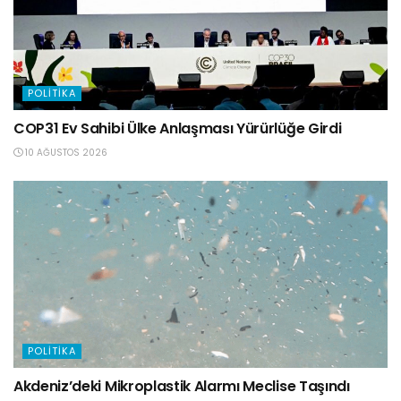
POLITIKA
COP31 Ev Sahibi Ülke Anlaşması Yürürlüğe Girdi
10 AĞUSTOS 2026
POLITIKA
Akdeniz’deki Mikroplastik Alarmı Meclise Taşındı