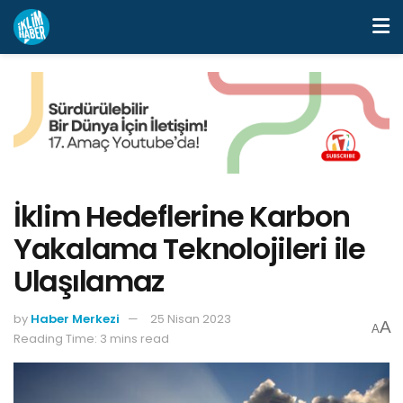
İklim Hedeflerine Karbon
Yakalama Teknolojileri ile
Ulaşılamaz
by
Haber Merkezi
25 Nisan 2023
A
A
Reading Time: 3 mins read