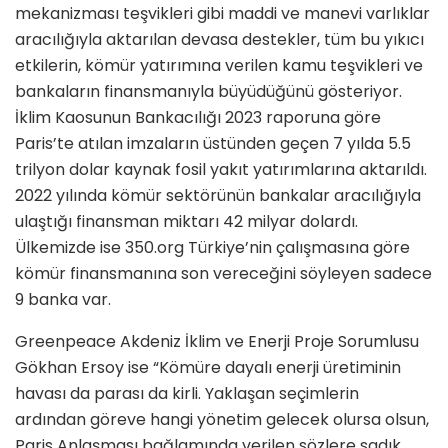
mekanizması teşvikleri gibi maddi ve manevi varlıklar
aracılığıyla aktarılan devasa destekler, tüm bu yıkıcı
etkilerin, kömür yatırımına verilen kamu teşvikleri ve
bankaların finansmanıyla büyüdüğünü gösteriyor.
İklim Kaosunun Bankacılığı 2023 raporuna göre
Paris’te atılan imzaların üstünden geçen 7 yılda 5.5
trilyon dolar kaynak fosil yakıt yatırımlarına aktarıldı.
2022 yılında kömür sektörünün bankalar aracılığıyla
ulaştığı finansman miktarı 42 milyar dolardı.
Ülkemizde ise 350.org Türkiye’nin çalışmasına göre
kömür finansmanına son vereceğini söyleyen sadece
9 banka var.
Greenpeace Akdeniz İklim ve Enerji Proje Sorumlusu
Gökhan Ersoy ise “Kömüre dayalı enerji üretiminin
havası da parası da kirli. Yaklaşan seçimlerin
ardından göreve hangi yönetim gelecek olursa olsun,
Paris Anlaşması bağlamında verilen sözlere sadık