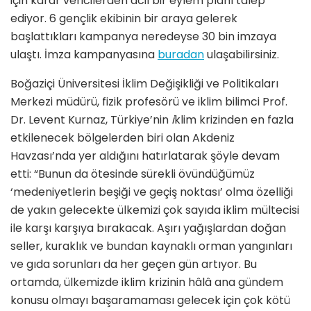
için karar vericilerden acil bir eylem planı talep
ediyor. 6 gençlik ekibinin bir araya gelerek
başlattıkları kampanya neredeyse 30 bin imzaya
ulaştı. İmza kampanyasına
buradan
ulaşabilirsiniz.
Boğaziçi Üniversitesi İklim Değişikliği ve Politikaları
Merkezi müdürü, fizik profesörü ve iklim bilimci Prof.
Dr. Levent Kurnaz, Türkiye’nin
i
klim krizinden en fazla
etkilenecek bölgelerden biri olan Akdeniz
Havzası’nda yer aldığını hatırlatarak şöyle devam
etti: “Bunun da ötesinde sürekli övündüğümüz
‘medeniyetlerin beşiği ve geçiş noktası’ olma özelliği
de yakın gelecekte ülkemizi çok sayıda iklim mültecisi
ile karşı karşıya bırakacak. Aşırı yağışlardan doğan
seller, kuraklık ve bundan kaynaklı orman yangınları
ve gıda sorunları da her geçen gün artıyor. Bu
ortamda, ülkemizde iklim krizinin hâlâ ana gündem
konusu olmayı başaramaması gelecek için çok kötü