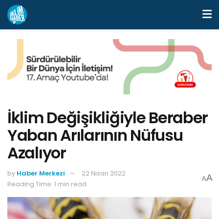
İklim Değişikliğiyle Beraber
Yaban Arılarının Nüfusu
Azalıyor
by
Haber Merkezi
22 Nisan 2022
A
A
Reading Time: 1 min read