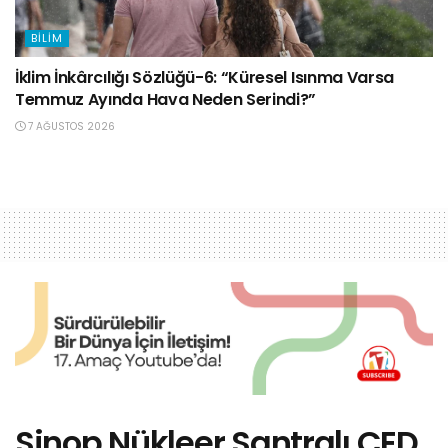
BILIM
İklim İnkârcılığı Sözlüğü-6: “Küresel Isınma Varsa
Temmuz Ayında Hava Neden Serindi?”
7 AĞUSTOS 2026
Sinop Nükleer Santralı ÇED