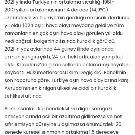
2021 yılında Türkiye’nin ortalama sıcaklığı 1981-
2010 yılları ortalamasının 1,4 derece (14,9°C)
üzerindeydi ve Türkiye’nin gördüğü en sıcak dördüncü
yıl oldu. 1024 aşırı hava olayı meydana geldi ve tüm
zamanların en çok aşırı hava olayı görülen yılı oldu.
Yedi coğrafi bölgenin altısında kuraklık görüldü.
2021’in yaz aylarında 44 güney ilinde aynı anda
orman yangını çıktı, 24 bin hektarlık alan yanıp kül
oldu. Karadeniz’de çıkan sellerde onlarca kişi hayatını
kaybetti. Hükümetlerarası İklim Değişikliği Paneli’nin
son raporuna göre, Türkiye aşırı hava olaylarına karşı
Avrupa’nın en kırılgan ülkesi ve ciddi bir kuraklık
tehlikesi altında.
Bilim insanları karbondioksit ve diğer seragazı
emisyonlarında acil bir azaltıma gidilmezse ve net
sıfır emisyon düzeyine ulaşılmazsa önümüzdeki 20
senede küresel ısınmanın ortalama 1,5 dereceye