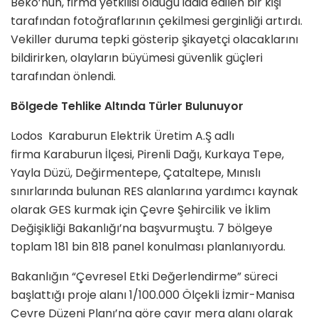
Beko’nun, firma yetkilisi olduğu iddia edilen bir kişi
tarafından fotoğraflarının çekilmesi gerginliği artırdı.
Vekiller duruma tepki gösterip şikayetçi olacaklarını
bildirirken, olayların büyümesi güvenlik güçleri
tarafından önlendi.
Bölgede Tehlike Altında Türler Bulunuyor
Lodos Karaburun Elektrik Üretim A.Ş adlı
firma Karaburun İlçesi, Pirenli Dağı, Kurkaya Tepe,
Yayla Düzü, Değirmentepe, Çataltepe, Mınıslı
sınırlarında bulunan RES alanlarına yardımcı kaynak
olarak GES kurmak için Çevre Şehircilik ve İklim
Değişikliği Bakanlığı’na başvurmuştu. 7 bölgeye
toplam 181 bin 818 panel konulması planlanıyordu.
Bakanlığın “Çevresel Etki Değerlendirme” süreci
başlattığı proje alanı 1/100.000 Ölçekli İzmir-Manisa
Çevre Düzeni Planı’na göre çayır mera alanı olarak