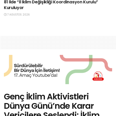
81 İlde “İl İklim Değişikliği Koordinasyon Kurulu”
Kuruluyor
7 AĞUSTOS 2026
Genç İklim Aktivistleri
Dünya Günü’nde Karar
Vericilere Seslendi: İklim