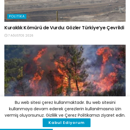
POLITIKA
Kuraklık Kömürü de Vurdu: Gözler Türkiye’ye Çevrildi
7 AĞUSTOS 2026
POLITIKA
Bu web sitesi çerez kullanmaktadır. Bu web sitesini
kullanmaya devam ederek çerezlerin kullanılmasına izin
81 İlde “İl İklim Değişikliği Koordinasyon Kurulu”
vermiş oluyorsunuz. Gizlilik ve Çerez Politikamızı ziyaret edin.
Kuruluyor
Kabul Ediyorum
7 AĞUSTOS 2026