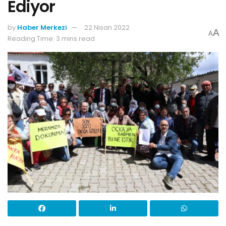
Ediyor
by
Haber Merkezi
22 Nisan 2022
A
A
Reading Time: 3 mins read