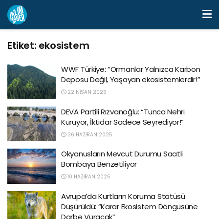
Etiket:
ekosistem
WWF Türkiye: “Ormanlar Yalnızca Karbon
Deposu Değil, Yaşayan ekosistemlerdir!”
22 NISAN 2026
DEVA Partili Rızvanoğlu: “Tunca Nehri
Kuruyor, İktidar Sadece Seyrediyor!”
26 HAZIRAN 2025
Okyanusların Mevcut Durumu Saatli
Bombaya Benzetiliyor
10 HAZIRAN 2025
Avrupa’da Kurtların Koruma Statüsü
Düşürüldü: “Karar Ekosistem Döngüsüne
Darbe Vuracak”