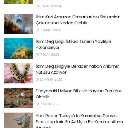
9 ARALIK 2024
İklim Krizi Amazon Ormanları’nın Sisteminin
Çökmesine Neden Olabilir
15 ŞUBAT 2024
İklim Değişikliği İstilacı Türlerin Yayılışını
Hızlandırıyor
17 OCAK 2024
İklim Değişikliğiyle Beraber Yaban Arılarının
Nüfusu Azalıyor
22 NISAN 2022
Dünyadaki 1 Milyon Bitki ve Hayvan Türü Yok
Olabilir
17 KASIM 2021
Yeni Rapor: Türkiye’de Karasal ve Denizel
Ekosistemlerin En Az Üçte Biri Koruma Altına
Alınmalı