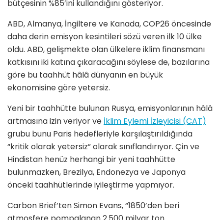
bütçesinin %85’ini kullandığını gösteriyor.
ABD, Almanya, İngiltere ve Kanada, COP26 öncesinde
daha derin emisyon kesintileri sözü veren ilk 10 ülke
oldu. ABD, gelişmekte olan ülkelere iklim finansmanı
katkısını iki katına çıkaracağını söylese de, bazılarına
göre bu taahhüt hâlâ dünyanın en büyük
ekonomisine göre yetersiz.
Yeni bir taahhütte bulunan Rusya, emisyonlarının hâlâ
artmasına izin veriyor ve
İklim Eylemi İzleyicisi (CAT)
grubu bunu Paris hedefleriyle karşılaştırıldığında
“kritik olarak yetersiz” olarak sınıflandırıyor. Çin ve
Hindistan henüz herhangi bir yeni taahhütte
bulunmazken, Brezilya, Endonezya ve Japonya
önceki taahhütlerinde iyileştirme yapmıyor.
Carbon Brief’ten Simon Evans, “1850’den beri
atmosfere pompalanan 2.500 milyar ton