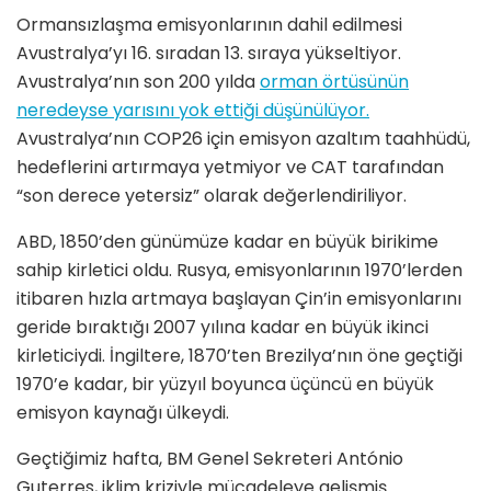
Ormansızlaşma emisyonlarının dahil edilmesi
Avustralya’yı 16. sıradan 13. sıraya yükseltiyor.
Avustralya’nın son 200 yılda
orman örtüsünün
neredeyse yarısını yok ettiği düşünülüyor.
Avustralya’nın COP26 için emisyon azaltım taahhüdü,
hedeflerini artırmaya yetmiyor ve CAT tarafından
“son derece yetersiz” olarak değerlendiriliyor.
ABD, 1850’den günümüze kadar en büyük birikime
sahip kirletici oldu. Rusya, emisyonlarının 1970’lerden
itibaren hızla artmaya başlayan Çin’in emisyonlarını
geride bıraktığı 2007 yılına kadar en büyük ikinci
kirleticiydi. İngiltere, 1870’ten Brezilya’nın öne geçtiği
1970’e kadar, bir yüzyıl boyunca üçüncü en büyük
emisyon kaynağı ülkeydi.
Geçtiğimiz hafta, BM Genel Sekreteri António
Guterres, iklim kriziyle mücadeleye gelişmiş