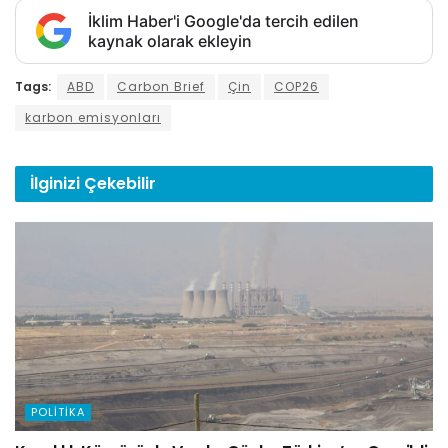
İklim Haber'i Google'da tercih edilen
kaynak olarak ekleyin
Tags:
ABD
Carbon Brief
Çin
COP26
karbon emisyonları
İlginizi
Çekebilir
POLITIKA