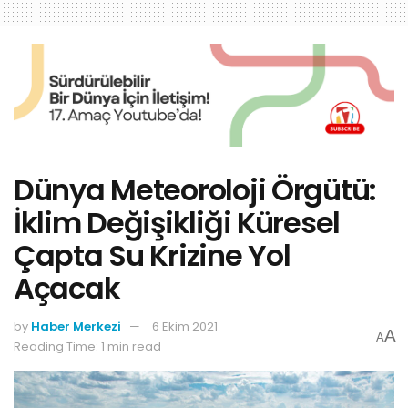
Dünya Meteoroloji Örgütü:
İklim Değişikliği Küresel
Çapta Su Krizine Yol
Açacak
by
Haber Merkezi
6 Ekim 2021
A
A
Reading Time: 1 min read