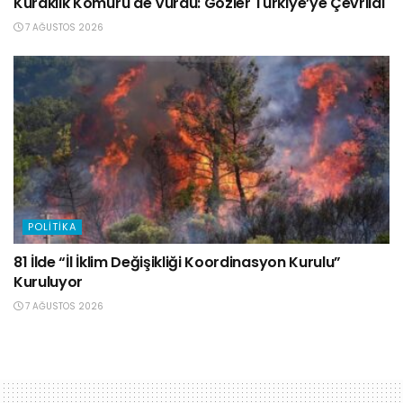
Kuraklık Kömürü de Vurdu: Gözler Türkiye’ye Çevrildi
7 AĞUSTOS 2026
POLITIKA
81 İlde “İl İklim Değişikliği Koordinasyon Kurulu”
Kuruluyor
7 AĞUSTOS 2026