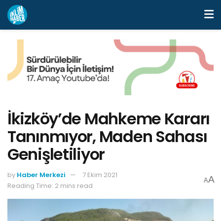
İkizköy’de Mahkeme Kararı
Tanınmıyor, Maden Sahası
Genişletiliyor
by
Haber Merkezi
7 Ekim 2021
A
A
Reading Time: 2 mins read