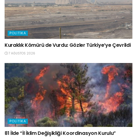
POLITIKA
Kuraklık Kömürü de Vurdu: Gözler Türkiye’ye Çevrildi
7 AĞUSTOS 2026
POLITIKA
81 İlde “İl İklim Değişikliği Koordinasyon Kurulu”