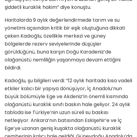
şiddetli kuraklık hakim” diye konuştu.
Haritalarda 9 aylık değerlendirmede tarım ve su
yönetimi açısından kritik bir eşik oluştuğuna dikkati
çeken Kadıoğlu, özellikle merkezi ve güney
bölgelerde rezerv seviyelerinde düşüşler
görüldüğünü, buna karşın Doğu Karadeniz’de
olağanüstü nemliliğin yaşanmaya devam ettiğini
bildirdi.
Kadıoğlu, şu bilgileri verdi: “12 aylık haritada kısa vadeli
etkiler kalıcı bir yapıya dönüşüyor, İç Anadolu’nun
büyük bölümüyle Ege ve Akdeniz’in önemli kısmında
olağanüstü kuraklık sınıfı baskın hale geliyor. 24 aylık
tabloda ise Türkiye’nin uzun süreli su baskısı
netleşiyor. Ankara’nın batısından Eskişehir’e ve İç
Ege’ye uzanan geniş kuşakta olağanüstü kuraklık
çemberinin kalıcı hale geldiği, Güneydoğu Anadolu’da