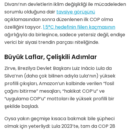
Divanı’nın devletlerin iklim değişikliği ile mücadeleden
sorumlu olduğuna dair
tavsiye g
ö
rüşünü
açıklamasından sonra düzenlenen ilk COP olma
ö
zelliğini taşıyor.
1.5
°
C hedefinin fiilen kaç
mas
ının
ağırlığıyla da birleşince, sadece yetersiz değil, endişe
verici bir siyasi trendin parçası niteliğinde.
Büyük Laflar, Çelişkili Adımlar
Zirve, Brezilya Devlet Başkanı Luiz Iná
cio Lula da
Silva
’
nın (daha çok bilinen adıyla Lula
’
nı
n) y
üksek
profilli çıkışları, Amazon
’
un kalbinde verilen
“
fosil
çağını bitirme” mesajları,
“
hakikat COP
’
u”
ve
“
uygulama COP
’
u” mottoları ile yüksek profilli bir
şekilde başladı.
Oysa yakı
n ge
çmişe kısaca bakmak bile şüpheci
olmak için yeterliydi: Lula 2023
’
te, tam da COP 28