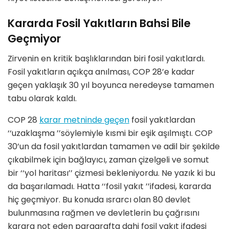
Kararda Fosil Yakıtların Bahsi Bile
Geçmiyor
Zirvenin en kritik başlıklarından biri fosil yakıtlardı.
Fosil yakıtların açıkça anılması, COP 28
’
e kadar
geçen yaklaşık 30 yıl boyunca neredeyse tamamen
tabu olarak kaldı.
COP 28
karar metninde geçen
fosil yakıtlardan
‘‘
uzaklaşma
’’
s
ö
ylemiyle kısmi bir eşik aşılmıştı. COP
30
’
un da fosil yakıtlardan tamamen ve adil bir şekilde
çıkabilmek için bağ
lay
ıcı, zaman çizelgeli ve somut
bir
‘‘
yol haritası’’ çizmesi bekleniyordu. Ne yazık ki bu
da başarılamadı. Hatta
‘‘
fosil yakıt
’’
ifadesi, kararda
hiç geçmiyor. Bu konuda ısrarcı olan 80 devlet
bulunmasına rağmen ve devletlerin bu çağrısını
karara not eden paragrafta dahi fosil yakıt ifadesi