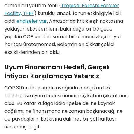
ormanları yatırım fonu (
Tropical Forests Forever
Facility, TFFF
) kuruldu; ancak fonun etkinliğiyle ilgili
ciddi
endişeler var
. Amazon
’
da kritik eşik noktasına
yaklaşan ekositemlerin bulunduğu bir b
ö
lgede
yapılan COP
’
un dahi somut bir ormansızlaşma yol
haritası üretememesi, Belem
’
in en dikkat çekici
eksikliklerinden biri oldu.
Uyum Finansmanı Hedefi, Gerçek
İhtiyacı Karşılamaya Yetersiz
COP 30
’
un finansman ayağında
ö
ne çıkan tek
taahhüt ise uyum finansmanının üç katına çıkarılması
oldu. Bu karar kulağa iddialı gelse de, ne kaynak
dağılımı, ne finansmana ne zaman başlanacağı ne
de paydaşların katkısına dair net bir yol haritası
sunulmuş değ
il.