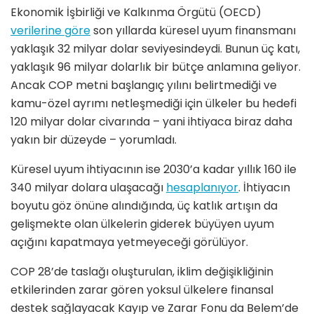
Ekonomik İşbirliği ve Kalkınma Örgütü (OECD)
verilerine g
ö
re
son yıllarda küresel uyum finansmanı
yaklaşık 32 milyar dolar seviyesindeydi. Bunun üç katı,
yaklaşık 96 milyar dolarlık bir bütçe anlamına geliyor.
Ancak COP metni baş
lang
ıç yılını belirtmediği ve
kamu-
ö
zel ayrımı netleş
medi
ğ
i i
çin ülkeler bu hedefi
120 milyar dolar civarında – yani ihtiyaca biraz daha
yakın bir düzeyde – yorumladı.
Küresel uyum ihtiyacının ise 2030
’
a kadar yıllık 160 ile
340 milyar dolara ulaşacağı
hesaplanıyor
. İhtiyacın
boyutu g
ö
z
ö
nü
ne al
ındığında, üç katlık artışın da
gelişmekte olan ülkelerin giderek büyüyen uyum
açığını kapatmaya yetmeyeceğ
i g
ö
rülüyor.
COP 28
’
de taslağı oluşturulan, iklim değişikliğinin
etkilerinden zarar g
ö
ren yoksul ülkelere finansal
destek sağlayacak Kayıp ve Zarar Fonu da Belem
’
de