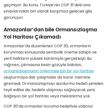
geçmiyor. Bu konu, Türkiye
’
nin COP 31
’
deki ana
sınavlarından biri olarak karşımıza gelecek gibi
g
ö
rünüyor.
Amazonlar
’
dan bile Ormansızlaşma
Yol Haritası Çıkamadı
Amazonlar
’
da d
üzenlenen COP 30, ormanların
korunması konusunda sembolik
ö
neme sahipti ve
yerli halkların yüksek katılımıyla gerçekleşti. Bu
rağ
men,
çıkmasına kesin g
ö
züyle bakılan,
ormans
ızlaşmanın
ö
nlenmesi için bir yol haritası
oluşturmaya dair çalışmalar da karar metnine
giremedi. Ormansızlaşmayı durdurma hedefi yeniden
teyit edilse de, hedefe ulaşmayı sağlayacak yeni,
bağ
lay
ıcı bir yol haritası veya mekanizma yok.
COP 30
’
da ormanları koruma hedefiyle yağmur