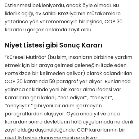
üstlenmesi bekleniyordu, ancak
ö
yle olmadı. Bu
liderlik açığı, ev sahibi Brezilya
’
nın müzakerelere
yeterince y
ö
n verememesiyle birleşince, COP 30
kararları gerçek anlamda zayıf oldu.
Niyet Listesi gibi Sonuç Kararı
“Küresel
Mutirã
o
” (bu isim, insanların birbirine yardım
etmek için bir araya gelmesi geleneğini ifade eden
Portekizce bir kelimeden geliyor) olarak adlandırılan
COP 30 kararında 59 paragraf yer alıyor. Bunlarında
yalnızca sekizinde yeni bir karar alma ifadesi var.
Kararların geri kalanı,
‘‘
not ediyor
’’
,
‘‘
tanıyor
’’
,
‘‘
onaylıyor
’’
gibi yeni bir adım içermeyen
paragraflardan oluşuyor. Oysa onca yıl ve onca
karardan sonra devletlerin hâlâ uygulamada ne denli
zayıf olduğu düşünüldüğünde, COP kararlarının bir
niyet listesine d
ö
nüşmemesi gerekiyor.