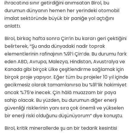
ihracatına sınır getirdiğini anımsatan Birol, bu
durumun dünyanın hemen her yerindeki otomobil
imalat sektöründe büyük bir paniğe yol açtığını
anlattı.
Birol, birkaç hafta sonra Çin’in bu kararı geri çektiğini
belirterek, “Şu anda dünyadaki nadir toprak
elementlerinin rafinajının %91’i Çin’de. Bu durumu fark
eden ABD, Avrupa, Malezya, Hindistan, Avustralya ve
Kanada gibi birçok ülke çeşitlendirme sağlamak için
birçok proje yapıyor. Eğer tüm bu projeler 10 yıl içinde
gecikmesiz olarak tamamlanırsa bu %91’lik hakimiyet
ancak %75’e inecek. Çin hâlâ muazzam bir paya
sahip olacak. Bu yüzden, bu durumun diğer enerji
güvenliği risklerinin yanı sıra çok önemli ve yükselen
bir enerji riski olduğunu düşünüyorum” diye konuştu.
Birol, kritik minerallerde şu an bir tedarik kesintisi