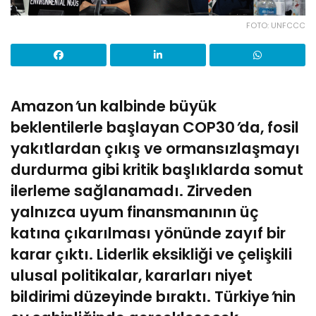
FOTO: UNFCCC
Amazon
’
un kalbinde büyük
beklentilerle başlayan COP30
’
da, fosil
yakıtlardan çıkış ve ormansızlaşmayı
durdurma gibi kritik başlıklarda somut
ilerleme sağlanamadı. Zirveden
yalnızca uyum finansmanının üç
katına çıkarılması y
ö
nünde zayıf bir
karar çıktı. Liderlik eksikliği ve çelişkili
ulusal politikalar, kararları niyet
bildirimi düzeyinde bıraktı. Türkiye
’
nin