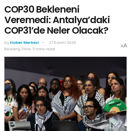
COP30 Bekleneni
Veremedi: Antalya’daki
COP31’de Neler Olacak?
by
Haber Merkezi
27 Kasım 2025
A
A
Reading Time: 11 mins read