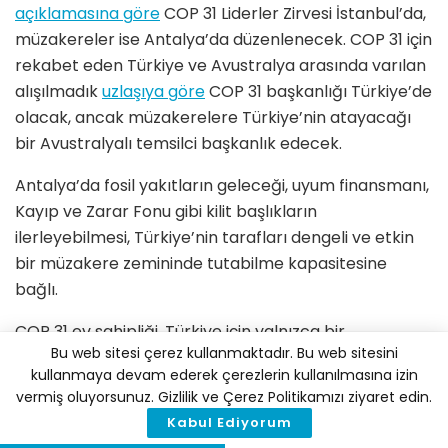
açıklamasına g
ö
re
COP 31 Liderler Zirvesi İstanbul
’
da,
m
üzakereler ise Antalya
’
da d
üzenlenecek. COP 31 için
rekabet eden Türkiye ve Avustralya arasında varılan
alışılmadık
uzlaşıya g
ö
re
COP 31 başkanlığı Türkiye
’
de
olacak, ancak müzakerelere Türkiye
’
nin atayacağı
bir Avustralyalı temsilci başkanlık edecek.
Antalya
’
da fosil yakıtların geleceği, uyum finansmanı,
Kayıp ve Zarar Fonu gibi kilit başlıkların
ilerleyebilmesi, Türkiye
’
nin tarafları dengeli ve etkin
bir müzakere zemininde tutabilme kapasitesine
bağlı.
COP 31 ev sahipliği, Türkiye için yalnızca bir
Bu web sitesi çerez kullanmaktadır. Bu web sitesini
organizasyon meselesi değil. Aynı zamanda kendi
kullanmaya devam ederek çerezlerin kullanılmasına izin
iklim politikalarını uluslararası kamuoyu
ö
nünde daha
vermiş oluyorsunuz. Gizlilik ve Çerez Politikamızı ziyaret edin.
tutarlı, şeffaf ve güvenilir bir çerçeveye oturtma
Kabul Ediyorum
zorunluluğu anlamına geliyor. Bu bağlamda ev sahibi