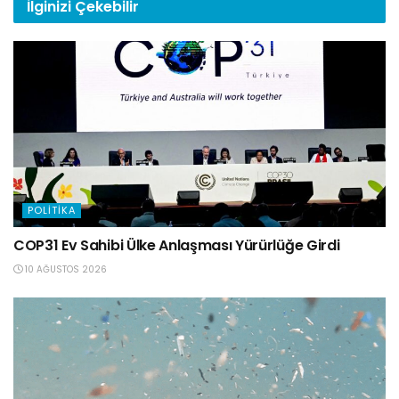
İlginizi
Çekebilir
POLITIKA
COP31 Ev Sahibi Ülke Anlaşması Yürürlüğe Girdi
10 AĞUSTOS 2026