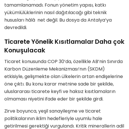
tamamlanamadı. Fonun y
ö
netim yapısı, katkı
yükümlülüklerinin nası
l da
ğıtılacağı gibi teknik
hususları hâlâ
net de
ğil. Bu dosya da Antalya
’
ya
devredildi.
Ticarete Y
ö
nelik Kısıtlamalar Daha çok
Konuşulacak
Ticaret konusunda COP 30
’
da,
ö
zellikle AB
’
nin Sınırda
Karbon Düzenleme Mekanizması’nın (SKDM)
etkisiyle, gelişmekte olan ülkelerin artan endişelerine
ö
ne çıktı. Bu konu karar metnine sade bir şekilde,
uluslararası ticarete keyfi ve haksız kısıtlamaların
olmaması niyetini ifade eder bir şekilde girdi.
Zirve boyunca, yeşil sanayileşme ve ticaret
politikalarının iklim hedefleriyle uyumlu hale
getirilmesi gerektiği vurgulandı. Kritik minerallerin adil