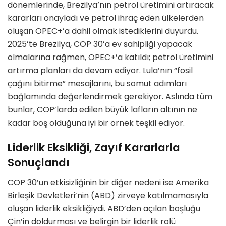
d
ö
nemlerinde, Brezilya
’
nın petrol üretimini artıracak
kararları onayladı ve petrol ihraç
eden
ülkelerden
oluşan OPEC+
’
a dahil olmak istediklerini duyurdu.
2025
’
te Brezilya, COP 30
’
a ev sahipliği yapacak
olmalarına rağ
men, OPEC+
’
a katıldı; petrol üretimini
artırma planları da devam ediyor. Lula
’
nın
“
fosil
çağını bitirme” mesajlarını, bu somut adımları
bağlamında değerlendirmek gerekiyor. Aslında tüm
bunlar, COP
’
larda edilen büyük lafları
n alt
ının ne
kadar boş olduğuna iyi bir
ö
rnek teşkil ediyor.
Liderlik Eksikliği, Zayıf Kararlarla
Sonuçlandı
COP 30
’
un etkisizliğinin bir diğer nedeni ise Amerika
Birleşik Devletleri
’
nin (ABD) zirveye katılmamasıyla
oluşan liderlik eksikliğiydi. ABD
’
den açılan boşluğu
Çin
’
in doldurması ve belirgin bir liderlik rolü