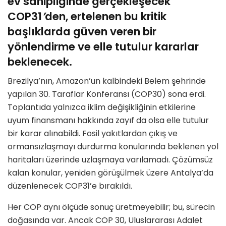
ev sahipliğinde gerçekleşecek
COP31
’
den, ertelenen bu kritik
başlıklarda güven veren bir
y
ö
nlendirme ve elle tutulur kararlar
beklenecek.
Brezilya
’
nın, Amazon
’
un kalbindeki Belem şehrinde
yapılan 30. Taraflar Konferansı (COP30) sona erdi.
Toplantıda yalnızca iklim değişikliğinin etkilerine
uyum finansmanı hakkında zayıf da olsa elle tutulur
bir karar alınabildi. Fosil yakıtlardan çıkış ve
ormansızlaşmayı durdurma konularında beklenen yol
haritaları üzerinde uzlaşmaya varılamadı. Çözümsüz
kalan konular, yeniden g
ö
rüşülmek üzere Antalya
’
da
d
üzenlenecek COP31
’
e bırakıldı.
Her COP aynı ölçüde sonuç üretmeyebilir; bu, sürecin
doğasında var. Ancak COP 30, Uluslararası Adalet