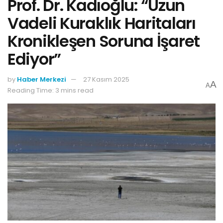
Prof. Dr. Kadıoğlu: “Uzun
Vadeli Kuraklık Haritaları
Kronikleşen Soruna İşaret
Ediyor”
by
Haber Merkezi
27 Kasım 2025
A
A
Reading Time: 3 mins read