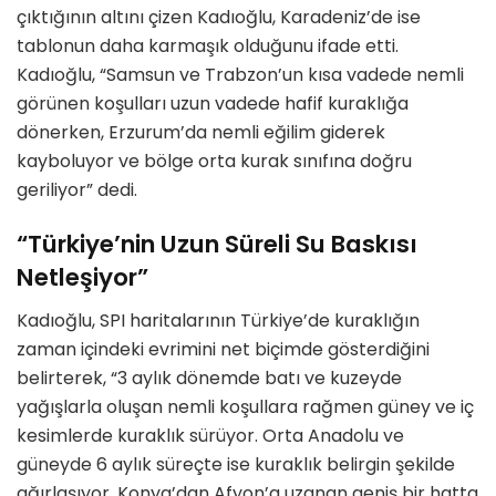
çıktığının altını çizen Kadıoğlu, Karadeniz’de ise
tablonun daha karmaşık olduğunu ifade etti.
Kadıoğlu, “Samsun ve Trabzon’un kısa vadede nemli
görünen koşulları uzun vadede hafif kuraklığa
dönerken, Erzurum’da nemli eğilim giderek
kayboluyor ve bölge orta kurak sınıfına doğru
geriliyor” dedi.
“Türkiye’nin Uzun Süreli Su Baskısı
Netleşiyor”
Kadıoğlu, SPI haritalarının Türkiye’de kuraklığın
zaman içindeki evrimini net biçimde gösterdiğini
belirterek, “3 aylık dönemde batı ve kuzeyde
yağışlarla oluşan nemli koşullara rağmen güney ve iç
kesimlerde kuraklık sürüyor. Orta Anadolu ve
güneyde 6 aylık süreçte ise kuraklık belirgin şekilde
ağırlaşıyor, Konya’dan Afyon’a uzanan geniş bir hatta