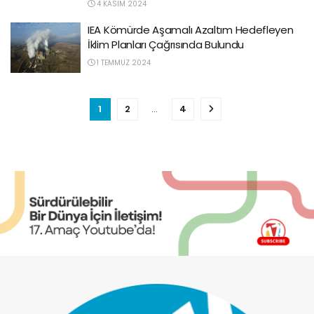
4 KASIM 2024
IEA Kömürde Aşamalı Azaltım Hedefleyen
İklim Planları Çağrısında Bulundu
1 TEMMUZ 2024
1
2
…
4