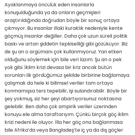
Ayaklanmaya öncülük eden insanlarla
konuşulduğunda ya da onların geçmiş­leri
araştırıldığında doğrudan böyle bir sonuç ortaya
çıkmıyor. Bu insanlar il­laki kuraklık nedeniyle kente
göçmüş insanlar değiller. Daha çok uzun süreli politik
baskı ve artan şiddetin tepki­selliği gibi gözüküyor. Biz
de şu an o argümanı çok kullanmıyoruz. Yan et­ken
olduğunu söylemek için bile veri lazım. Şu an o pek
yok gibi. İklim krizi devasa bir kriz ancak bütün
sorunları ilk gördüğümüz şekilde birbirine bağlamaya
çalışmak da hele ki bilimsel veriler tam ortaya
konmamışsa ters tepebilir, işi sulandırabilir. Böyle bir
şey yokmuş, siz her şeyi abartıyorsunuz noktasına
gelebilir. Ben daha çok ampirik veriler üzerinden
konuyu ele alma taraftarıyım. Çünkü birçok göç iklim
krizi nedeni ile oluyor. İlla her göç ona bağlanmasa
bile Afrika’da veya Bangladeş’te iç ya da dış göçler