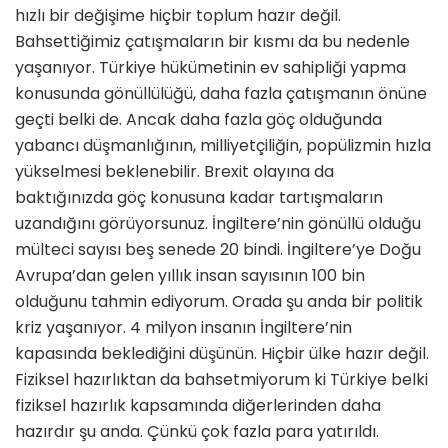
hızlı bir değişime hiçbir toplum hazır değil.
Bahsettiğimiz çatışmaların bir kısmı da bu nedenle
yaşanıyor. Türkiye hükü­metinin ev sahipliği yapma
konusunda gönüllülüğü, daha fazla çatışmanın önüne
geçti belki de. Ancak daha fazla göç olduğunda
yabancı düşmanlığının, milliyetçiliğin, popülizmin hızla
yük­selmesi beklenebilir. Brexit olayına da
baktığınızda göç konusuna kadar tar­tışmaların
uzandığını görüyorsunuz. İngiltere’nin gönüllü olduğu
mülteci sayısı beş senede 20 bindi. İngiltere’ye Doğu
Avrupa’dan gelen yıllık insan sa­yısının 100 bin
olduğunu tahmin ediyorum. Orada şu anda bir politik
kriz ya­şanıyor. 4 milyon insanın İngiltere’nin
kapasında beklediğini düşünün. Hiçbir ülke hazır değil.
Fiziksel hazırlıktan da bahsetmiyorum ki Türkiye belki
fizik­sel hazırlık kapsamında diğerlerinden daha
hazırdır şu anda. Çünkü çok fazla para yatırıldı.