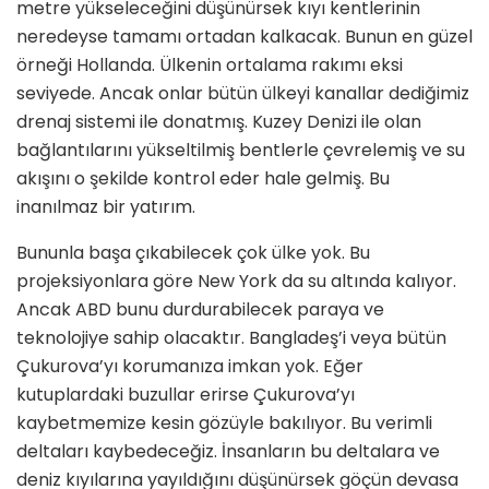
metre yükseleceğini dü­şünürsek kıyı kentlerinin
neredeyse tamamı ortadan kalkacak. Bunun en güzel
örneği Hollanda. Ülkenin orta­lama rakımı eksi
seviyede. Ancak onlar bütün ülkeyi kanallar dediğimiz
drenaj sistemi ile donatmış. Kuzey Denizi ile olan
bağlantılarını yükseltilmiş bent­lerle çevrelemiş ve su
akışını o şekilde kontrol eder hale gelmiş. Bu
inanılmaz bir yatırım.
Bununla başa çıkabilecek çok ülke yok. Bu
projeksiyonlara göre New York da su altında kalıyor.
Ancak ABD bunu durdurabilecek paraya ve
teknolojiye sahip olacaktır. Bangladeş’i veya bü­tün
Çukurova’yı korumanıza imkan yok. Eğer
kutuplardaki buzullar erir­se Çukurova’yı
kaybetmemize kesin gözüyle bakılıyor. Bu verimli
deltaları kaybedeceğiz. İnsanların bu deltalara ve
deniz kıyılarına yayıldığını düşünür­sek göçün devasa