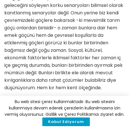
geleceğini söyleyen korku senaryoları bilimsel olarak
kanıtlanmış senaryolar değil. Onun yerine biz kendi
çevre­mizdeki göçlere bakarsak -ki mevsimlik tarım
göçü onlardan birisidir- o zaman bunlara dair hem
emek göçünü hem de çevresel koşullarla da
etkilenmiş göçle­ri görürüz ki bunlar birbirinden
bağım­sız değil çoğu zaman. Sosyal, kültürel,
ekonomik faktörlerle iklimsel faktörler her zaman iç
içe geçmiş durumda, bun­ları birbirinden ayırmak pek
mümkün değil. Bunları birlikte ele alarak mev­cut
kırılganlıklara daha rahat çözümler bulabiliriz diye
düşünüyorum. Hem kır hem kent ölçeğinde.
Mevsimlik işçi çalışmasından elde et­tiğiniz bulgular
Bu web sitesi çerez kullanmaktadır. Bu web sitesini
neler? Kısaca olsa da bahsedebilir misiniz?
kullanmaya devam ederek çerezlerin kullanılmasına izin
vermiş oluyorsunuz. Gizlilik ve Çerez Politikamızı ziyaret edin.
2014’te Barselona Otonom Üniver-sitesi’nde
Kabul Ediyorum
tamamladığım doktora çalış­mam, Türkiye’de Seyhan