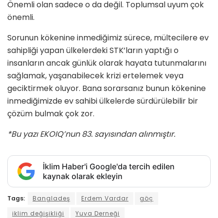
Önemli olan sadece o da değil. Toplumsal uyum çok
önemli.
Sorunun kökenine inmediğimiz süre­ce, mültecilere ev
sahipliği yapan ül­kelerdeki STK’ların yaptığı o
insanların ancak günlük olarak hayata tutunmala­rını
sağlamak, yaşanabilecek krizi erte­lemek veya
geciktirmek oluyor. Bana sorarsanız bunun kökenine
inmediği­mizde ev sahibi ülkelerde sürdürülebilir bir
çözüm bulmak çok zor.
*Bu yazı EKOIQ’nun 83. sayısından alınmıştır.
İklim Haber'i Google'da tercih edilen
kaynak olarak ekleyin
Tags:
Bangladeş
Erdem Vardar
göç
iklim değişikliği
Yuva Derneği