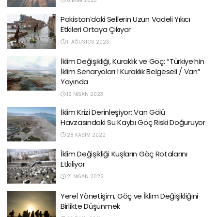
6 EKIM 2023
Pakistan’daki Sellerin Uzun Vadeli Yıkıcı
Etkileri Ortaya Çıkıyor
11 AĞUSTOS 2023
İklim Değişikliği, Kuraklık ve Göç: “Türkiye’nin
İklim Senaryoları I Kuraklık Belgeseli / Van”
Yayında
19 NISAN 2023
İklim Krizi Derinleşiyor: Van Gölü
Havzasındaki Su Kaybı Göç Riski Doğuruyor
28 KASIM 2022
İklim Değişikliği Kuşların Göç Rotalarını
Etkiliyor
21 NISAN 2022
Yerel Yönetişim, Göç ve İklim Değişikliğini
Birlikte Düşünmek