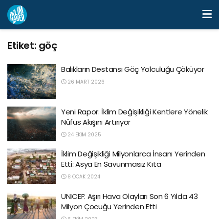
Etiket:
göç
Balıkların Destansı Göç Yolculuğu Çöküyor
26 MART 2026
Yeni Rapor: İklim Değişikliği Kentlere Yönelik
Nüfus Akışını Artırıyor
24 EKIM 2025
İklim Değişikliği Milyonlarca İnsanı Yerinden
Etti: Asya En Savunmasız Kıta
8 OCAK 2024
UNICEF: Aşırı Hava Olayları Son 6 Yılda 43
Milyon Çocuğu Yerinden Etti