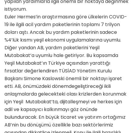
yapılan yardımlarla ilgili önemli bir noktaya değinmek
istiyorum.
Euler Hermes’in araştırmasına göre ülkelerin COVID-
19 ile ilgili acil yardım paketlerinin toplamı 7 trilyon
doları aştı. Ancak bu yardım paketlerinin sadece
%4’lük kısmı yeşil ekonomi uygulamalarına uyumlu.
Diğer yandan AB, yardım paketlerini Yeşil
Mutabakat’a uyumlu hale getiriyor. Bu kapsamda
Yeşil Mutabakat’ın Türkiye açısından yarattığı
fırsatlar değerlendiren TÜSİAD Yönetim Kurulu
Başkanı Simone Kaslowski önemli bir noktayı işaret
etti. AB, önümüzdeki dönemdegeliştireceği ikili
anlaşmalarda gelecekteki olası krizlerden korunmak
için Yeşil Mutabakat’ta, dijitalleşmeyi ve herkes için
adil ve kapsayıcı kalkınmayı göz önünde
bulunduracak. En büyük ticaret ve yatırım ortağımız
AB’nin bu dönüşümü özellikle bazı sektörlerimiz
açısından dikkatlice izlenmeli. Konu ile ilgili hazırlıklı