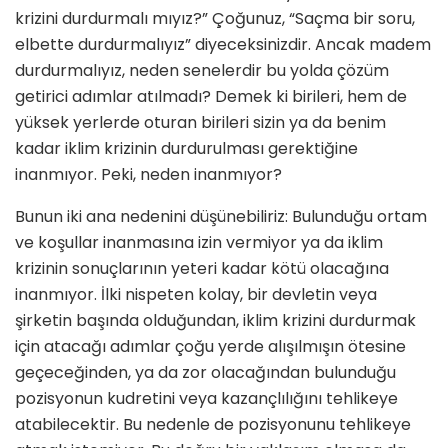
krizini durdurmalı mıyız?” Çoğunuz, “Saçma bir soru,
elbette durdurma­lıyız” diyeceksinizdir. Ancak madem
durdurmalıyız, neden senelerdir bu yolda çözüm
getirici adımlar atılmadı? Demek ki birileri, hem de
yüksek yer­lerde oturan birileri sizin ya da benim
kadar iklim krizinin durdurulması ge­rektiğine
inanmıyor. Peki, neden inan­mıyor?
Bunun iki ana nedenini düşünebiliriz: Bulunduğu ortam
ve koşullar inanma­sına izin vermiyor ya da iklim
krizinin sonuçlarının yeteri kadar kötü olacağı­na
inanmıyor. İlki nispeten kolay, bir devletin veya
şirketin başında olduğundan, iklim krizini durdurmak
için atacağı adımlar çoğu yerde alışılmışın ötesine
geçeceğinden, ya da zor olacağından bulunduğu
pozisyonun kud­retini veya kazançlılığını tehlikeye
ata­bilecektir. Bu nedenle de pozisyonunu tehlikeye