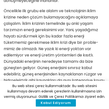
dönüşmeyeceği­ne inananlar.
Öncelikle ilk grubu ele alalım ve tek­nolojinin iklim
krizine neden çözüm bulamayacağını açıklamaya
çalışalım. İklim krizinin temelinde şu anki ya­şam
tarzımızın enerji gereksinimi var. Yani, yaşadığımız
hayatı sürdürmek için bu kadar fazla enerji
tüketmemiz gerekmese iklim krizi diye bir proble­
mimiz de olmazdı. Ne yazık ki enerji yoktan var
edilemiyor ve enerji üretim yöntemleri de kısıtlı.
Dünyadaki ener­jinin neredeyse tamamı da bize
güneş­ten geliyor. Güneş enerjisini sınırsız kabul
edebiliriz, güneş enerjisinden kaynaklanan rüzgar ve
hidroelektrik gibi kaynakları da aynı kategoriye koya­
Bu web sitesi çerez kullanmaktadır. Bu web sitesini
biliriz ama kömür, petrol ve doğalgaz gibi bir enerji
kullanmaya devam ederek çerezlerin kullanılmasına izin
kaynağı daha yok. Onlar da milyonlarca yıl boyunca
vermiş oluyorsunuz. Gizlilik ve Çerez Politikamızı ziyaret edin.
bitkilerin biriktirdiği güneş enerjisinden oluşu­yor.
Kabul Ediyorum
Bittikleri zaman da yenilenebilir değiller ve ayrıca