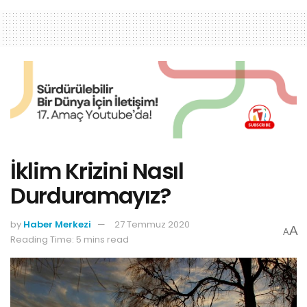
İklim Krizini Nasıl
Durduramayız?
by
Haber Merkezi
27 Temmuz 2020
A
A
Reading Time: 5 mins read