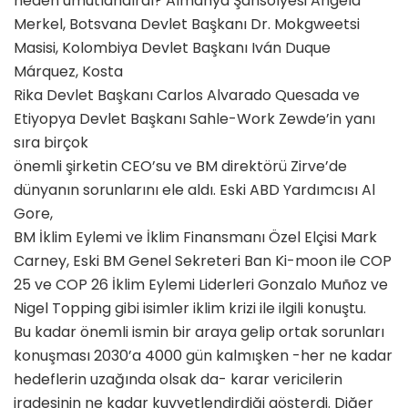
neden umutlandırdı? Almanya Şansölyesi Angela
Merkel, Botsvana Devlet Başkanı Dr. Mokgweetsi
Masisi, Kolombiya Devlet Başkanı Iván Duque
Márquez, Kosta
Rika Devlet Başkanı Carlos Alvarado Quesada ve
Etiyopya Devlet Başkanı Sahle-Work Zewde’in yanı
sıra birçok
önemli şirketin CEO’su ve BM direktörü Zirve’de
dünyanın sorunlarını ele aldı. Eski ABD Yardımcısı Al
Gore,
BM İklim Eylemi ve İklim Finansmanı Özel Elçisi Mark
Carney, Eski BM Genel Sekreteri Ban Ki-moon ile COP
25 ve COP 26 İklim Eylemi Liderleri Gonzalo Muñoz ve
Nigel Topping gibi isimler iklim krizi ile ilgili konuştu.
Bu kadar önemli ismin bir araya gelip ortak sorunları
konuşması 2030’a 4000 gün kalmışken -her ne kadar
hedeflerin uzağında olsak da- karar vericilerin
iradesinin ne kadar kuvvetlendirdiği gösterdi. Diğer