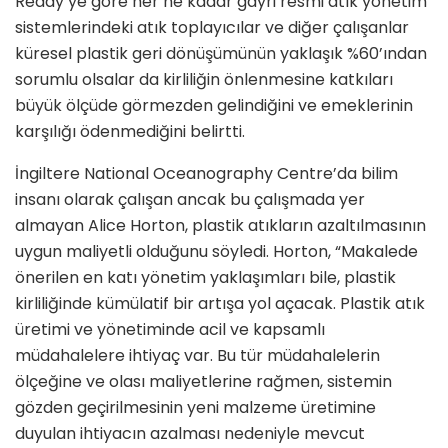
Reddy’ye göre her ne kadar gayri resmi atık yönetim
sistemlerindeki atık toplayıcılar ve diğer çalışanlar
küresel plastik geri dönüşümünün yaklaşık %60’ından
sorumlu olsalar da kirliliğin önlenmesine katkıları
büyük ölçüde görmezden gelindiğini ve emeklerinin
karşılığı ödenmediğini belirtti.
İngiltere National Oceanography Centre’da bilim
insanı olarak çalışan ancak bu çalışmada yer
almayan Alice Horton, plastik atıkların azaltılmasının
uygun maliyetli olduğunu söyledi. Horton, “Makalede
önerilen en katı yönetim yaklaşımları bile, plastik
kirliliğinde kümülatif bir artışa yol açacak. Plastik atık
üretimi ve yönetiminde acil ve kapsamlı
müdahalelere ihtiyaç var. Bu tür müdahalelerin
ölçeğine ve olası maliyetlerine rağmen, sistemin
gözden geçirilmesinin yeni malzeme üretimine
duyulan ihtiyacın azalması nedeniyle mevcut