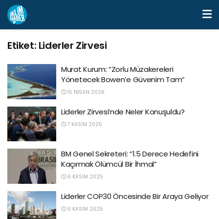
Etiket:
Liderler Zirvesi
Murat Kurum: “Zorlu Müzakereleri
Yönetecek Bowen’e Güvenim Tam”
15 NISAN 2026
Liderler Zirvesi’nde Neler Konuşuldu?
7 KASIM 2025
BM Genel Sekreteri: “1.5 Derece Hedefini
Kaçırmak Ölümcül Bir İhmal”
6 KASIM 2025
Liderler COP30 Öncesinde Bir Araya Geliyor
6 KASIM 2025