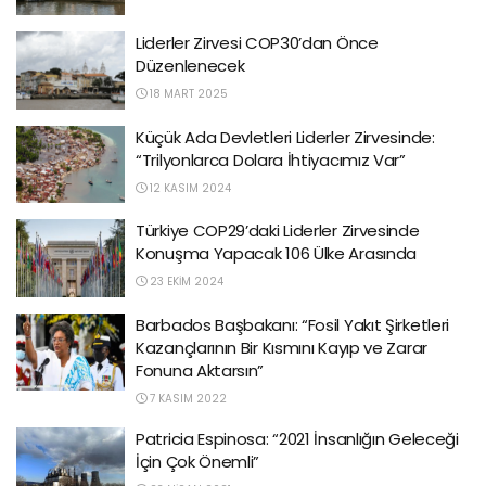
Liderler Zirvesi COP30’dan Önce
Düzenlenecek
18 MART 2025
Küçük Ada Devletleri Liderler Zirvesinde:
“Trilyonlarca Dolara İhtiyacımız Var”
12 KASIM 2024
Türkiye COP29’daki Liderler Zirvesinde
Konuşma Yapacak 106 Ülke Arasında
23 EKIM 2024
Barbados Başbakanı: “Fosil Yakıt Şirketleri
Kazançlarının Bir Kısmını Kayıp ve Zarar
Fonuna Aktarsın”
7 KASIM 2022
Patricia Espinosa: “2021 İnsanlığın Geleceği
İçin Çok Önemli”