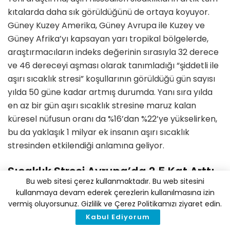
kıtalarda daha sık görüldüğünü de ortaya koyuyor.
Güney Kuzey Amerika, Güney Avrupa ile Kuzey ve
Güney Afrika’yı kapsayan yarı tropikal bölgelerde,
araştırmacıların indeks değerinin sırasıyla 32 derece
ve 46 dereceyi aşması olarak tanımladığı “şiddetli ile
aşırı sıcaklık stresi” koşullarının görüldüğü gün sayısı
yılda 50 güne kadar artmış durumda. Yanı sıra yılda
en az bir gün aşırı sıcaklık stresine maruz kalan
küresel nüfusun oranı da %16’dan %22’ye yükselirken,
bu da yaklaşık 1 milyar ek insanın aşırı sıcaklık
stresinden etkilendiği anlamına geliyor.
Sıcaklık Stresi Avrupa’da 2,5 Kat Arttı
Bu web sitesi çerez kullanmaktadır. Bu web sitesini
Araştırmacılar, tüm bunların sonucunda küresel
kullanmaya devam ederek çerezlerin kullanılmasına izin
sıcaklık stresinin hem gündüz hem de gece
vermiş oluyorsunuz. Gizlilik ve Çerez Politikamızı ziyaret edin.
saatlerinde daha sık, daha şiddetli ve daha uzun süreli
Kabul Ediyorum