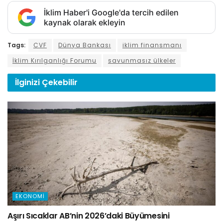
İklim Haber'i Google'da tercih edilen
kaynak olarak ekleyin
Tags:
CVF
Dünya Bankası
iklim finansmanı
İklim Kırılganlığı Forumu
savunmasız ülkeler
İlginizi
Çekebilir
EKONOMI
Aşırı Sıcaklar AB’nin 2026’daki Büyümesini