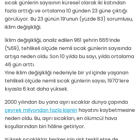
sıcak günlerin sayısının küresel olarak iki katından
fazla arttığı ve ortalama 10 günden 23 güne çıktığı
görülüyor. Bu 23 günün 19’unun (yüzde 83) sorumlusu,
iklim değişikliği.
İklim değişikliği, analiz edilen 961 şehrin 665’inde
(%69), tehlikeli ölçüde nemli sıcak günlerin sayısında
artışa neden oldu. Son 10 yılda bu sayı, yılda ortalama
46 gün arttı.
Yine iklim değişikliği nedeniyle bir yıl içinde yaşanan
tehlikeli ölçüde nemli sıcak günlerin sayısı, 1970’lere
kıyasla 6 kat daha yüksek.
2000 yılından bu yana aşırı sıcaklar dünya çapında
çeyrek milyondan fazla kişinin
hayatını kaybetmesine
neden oldu. Bu, aşırı sıcakları, en ölümcül hava
koşullarından biri hâline getiriyor.
Yüksek sıcaklıklar herkes için risk teşkil etse de,