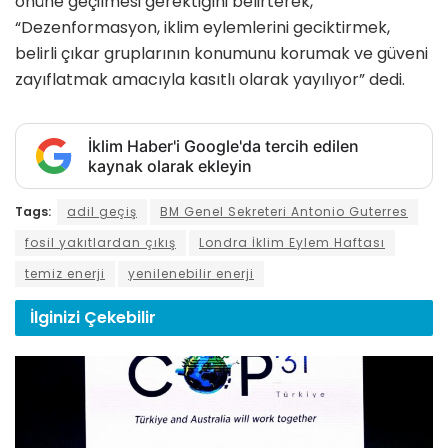
önüne geçilmesi gerektiğini belirterek,
“Dezenformasyon, iklim eylemlerini geciktirmek,
belirli çıkar gruplarının konumunu korumak ve güveni
zayıflatmak amacıyla kasıtlı olarak yayılıyor” dedi.
İklim Haber'i Google'da tercih edilen
kaynak olarak ekleyin
Tags:
adil geçiş
BM Genel Sekreteri Antonio Guterres
fosil yakıtlardan çıkış
Londra İklim Eylem Haftası
temiz enerji
yenilenebilir enerji
İlginizi
Çekebilir