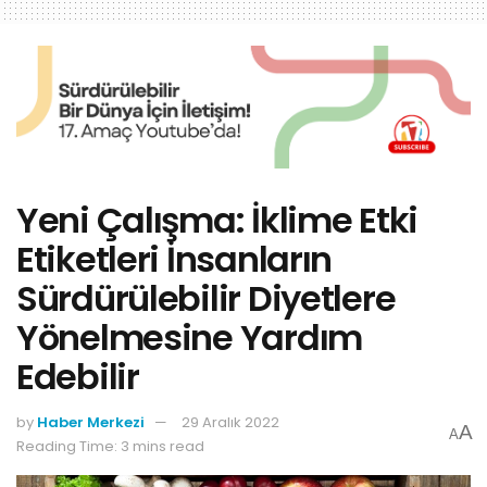
Yeni Çalışma: İklime Etki
Etiketleri İnsanların
Sürdürülebilir Diyetlere
Yönelmesine Yardım
Edebilir
by
Haber Merkezi
29 Aralık 2022
A
A
Reading Time: 3 mins read