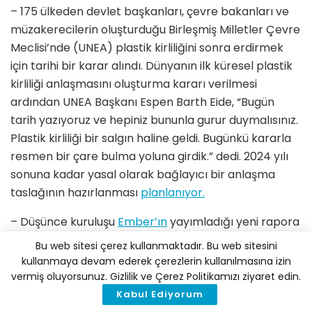
– 175 ülkeden devlet başkanları, çevre bakanları ve
müzakerecilerin oluşturduğu Birleşmiş Milletler Çevre
Meclisi’nde (UNEA) plastik kirliliğini sonra erdirmek
için tarihi bir karar alındı. Dünyanın ilk küresel plastik
kirliliği anlaşmasını oluşturma kararı verilmesi
ardından UNEA Başkanı Espen Barth Eide, “Bugün
tarih yazıyoruz ve hepiniz bununla gurur duymalısınız.
Plastik kirliliği bir salgın haline geldi. Bugünkü kararla
resmen bir çare bulma yoluna girdik.” dedi. 2024 yılı
sonuna kadar yasal olarak bağlayıcı bir anlaşma
taslağının hazırlanması
planlanıyor.
– Düşünce kuruluşu
Ember’ın
yayımladığı yeni rapora
göre rüzgar ve güneş enerjilerindeki büyüme iklim
Bu web sitesi çerez kullanmaktadır. Bu web sitesini
hedeflerini karşılayacak seviyeye geldi. 2021’de güneş
kullanmaya devam ederek çerezlerin kullanılmasına izin
enerjisi %23, rüzgar arzı ise %15 arttı. Rapor, 10 yıllık
vermiş oluyorsunuz. Gizlilik ve Çerez Politikamızı ziyaret edin.
ortalama %20’lik büyüme sağlanmasının 2030’a dek
Kabul Ediyorum