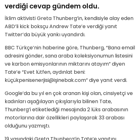
verdiği cevap gündem oldu.
İklim aktivisti Greta Thunberg’in, kendisiyle alay eden
ABD’li kick boksçu Andrew Tate’e verdiği yanıt
Twitter’da büyük yankı uyandırdı.
BBC Türkçe’nin haberine göre, Thunberg, “Bana email
adresini gönder, sana araba koleksiyonumun listesini
ve karbon emisyonlarının miktarını atayım” diyen
Tate’e “Evet lütfen, aydınlat beni:
küçükpenisenerjisi@işinebak.com” diye yanıt verdi.
Google’da bu yıl en çok aranan kişi olan, cinsiyetçi ve
kadınları aşağılayan çıkışlarıyla bilinen Tate,
Thunberg’i etiketlediği mesajında 2 lüks arabasının
motorlarına dair özellikleri paylaşarak 33 arabası
olduğunu yazmıştı.
19 yaşındaki Greta Thunberg’in Tate’e yanıtını