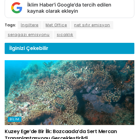
İklim Haber'i Google'da tercih edilen
kaynak olarak ekleyin
Tags:
İngiltere
Met Office
net sıfır emisyon
seragazı emisyonu
sıcaklık
İlginizi
Çekebilir
BILIM
Kuzey Ege’de Bir İlk: Bozcaada’da Sert Mercan
Transplantasyonu Gerçekleştirildi