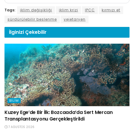
Tags:
iklim değişikliği
iklim krizi
IPCC
kırmızı et
sürdürülebilir beslenme
vejetaryen
İlginizi
Çekebilir
BILIM
Kuzey Ege’de Bir İlk: Bozcaada’da Sert Mercan
Transplantasyonu Gerçekleştirildi
7 AĞUSTOS 2026