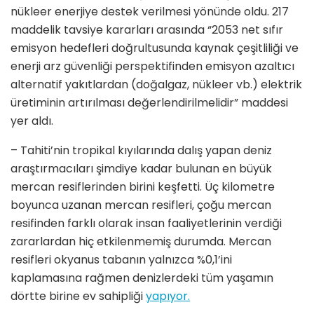
nükleer enerjiye destek verilmesi yönünde oldu. 217
maddelik tavsiye kararları arasında “2053 net sıfır
emisyon hedefleri doğrultusunda kaynak çeşitliliği ve
enerji arz güvenliği perspektifinden emisyon azaltıcı
alternatif yakıtlardan (doğalgaz, nükleer vb.) elektrik
üretiminin artırılması değerlendirilmelidir” maddesi
yer aldı.
– Tahiti’nin tropikal kıyılarında dalış yapan deniz
araştırmacıları şimdiye kadar bulunan en büyük
mercan resiflerinden birini keşfetti. Üç kilometre
boyunca uzanan mercan resifleri, çoğu mercan
resifinden farklı olarak insan faaliyetlerinin verdiği
zararlardan hiç etkilenmemiş durumda. Mercan
resifleri okyanus tabanın yalnızca %0,1’ini
kaplamasına rağmen denizlerdeki tüm yaşamın
dörtte birine ev sahipliği
yapıyor.