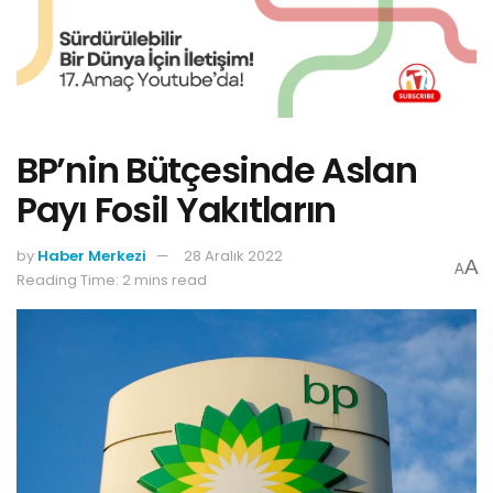
BP’nin Bütçesinde Aslan
Payı Fosil Yakıtların
by
Haber Merkezi
28 Aralık 2022
A
A
Reading Time: 2 mins read