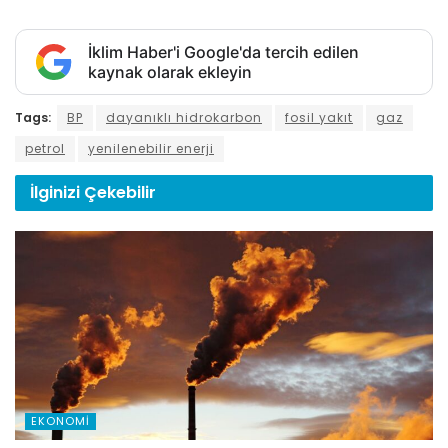
İklim Haber'i Google'da tercih edilen
kaynak olarak ekleyin
Tags:
BP
dayanıklı hidrokarbon
fosil yakıt
gaz
petrol
yenilenebilir enerji
İlginizi
Çekebilir
EKONOMI