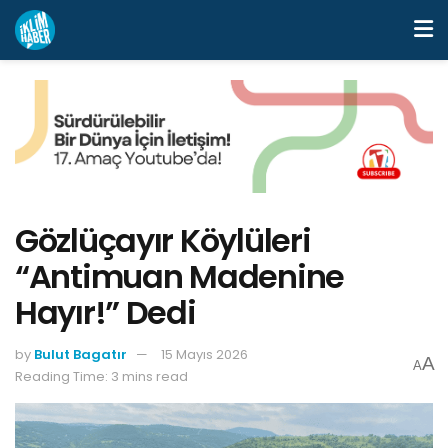
Gözlüçayır Köylüleri
“Antimuan Madenine
Hayır!” Dedi
by
Bulut Bagatır
15 Mayıs 2026
A
A
Reading Time: 3 mins read