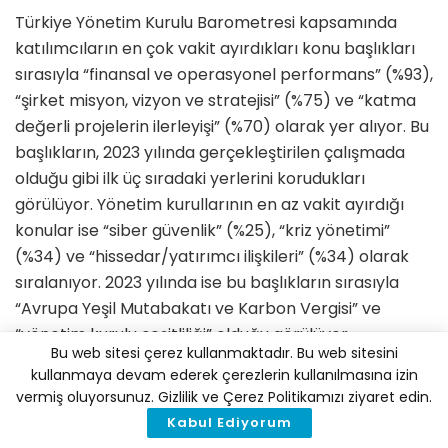
Türkiye Yönetim Kurulu Barometresi kapsamında
katılımcıların en çok vakit ayırdıkları konu başlıkları
sırasıyla “finansal ve operasyonel performans” (%93),
“şirket misyon, vizyon ve stratejisi” (%75) ve “katma
değerli projelerin ilerleyişi” (%70) olarak yer alıyor. Bu
başlıkların, 2023 yılında gerçekleştirilen çalışmada
olduğu gibi ilk üç sıradaki yerlerini korudukları
görülüyor. Yönetim kurullarının en az vakit ayırdığı
konular ise “siber güvenlik” (%25), “kriz yönetimi”
(%34) ve “hissedar/yatırımcı ilişkileri” (%34) olarak
sıralanıyor. 2023 yılında ise bu başlıkların sırasıyla
“Avrupa Yeşil Mutabakatı ve Karbon Vergisi” ve
“yönetim kurulu çeşitliliği” olduğu görülüyor.
Bu web sitesi çerez kullanmaktadır. Bu web sitesini
kullanmaya devam ederek çerezlerin kullanılmasına izin
Ekonomik ve Jeopolitik Belirsizlikler
vermiş oluyorsunuz. Gizlilik ve Çerez Politikamızı ziyaret edin.
Odakta
Kabul Ediyorum