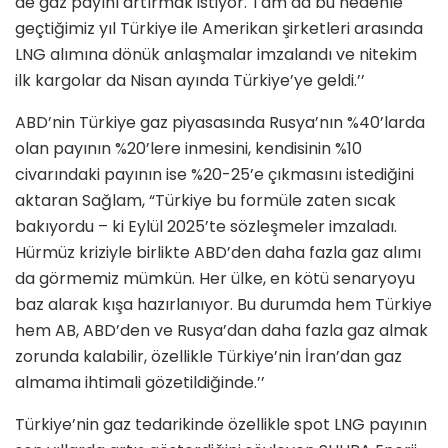
de gaz payını artırmak istiyor. Tam da bu nedenle
geçtiğimiz yıl Türkiye ile Amerikan şirketleri arasında
LNG alımına dönük anlaşmalar imzalandı ve nitekim
ilk kargolar da Nisan ayında Türkiye’ye geldi.’’
ABD’nin Türkiye gaz piyasasında Rusya’nın %40’larda
olan payının %20’lere inmesini, kendisinin %10
civarındaki payının ise %20-25’e çıkmasını istediğini
aktaran Sağlam, “Türkiye bu formüle zaten sıcak
bakıyordu – ki Eylül 2025’te sözleşmeler imzaladı.
Hürmüz kriziyle birlikte ABD’den daha fazla gaz alımı
da görmemiz mümkün. Her ülke, en kötü senaryoyu
baz alarak kışa hazırlanıyor. Bu durumda hem Türkiye
hem AB, ABD’den ve Rusya’dan daha fazla gaz almak
zorunda kalabilir, özellikle Türkiye’nin İran’dan gaz
almama ihtimali gözetildiğinde.’’
Türkiye’nin gaz tedarikinde özellikle spot LNG payının