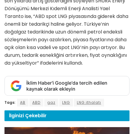
son yıllarda artış gösterdiğini söyleyen SHURA Enerji
Dönüşümü Merkezi Kıdemli Enerji Analisti Yael
Taranto ise, “ABD spot LNG piyasasında giderek daha
önemli bir tedarikçi haline geliyor. Türkiye’nin
doğalgaz tedarikinde uzun dönemli petrol endeksli
sözleşmelerin payı azalırken, piyasa fiyatlarına daha
açık olan kısa vadeli ve spot LNG’nin payı artıyor. Bu
durum, tedarik esnekliğini artırırken, fiyat oynaklığını
da yükseltiyor” ifadelerini kullandı.
İklim Haber'i Google'da tercih edilen
kaynak olarak ekleyin
Tags:
AB
ABD
gaz
LNG
LNG ithalatı
İlginizi
Çekebilir