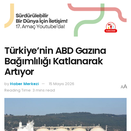
Türkiye’nin ABD Gazına
Bağımlılığı Katlanarak
Artıyor
by
Haber Merkezi
15 Mayıs 2026
A
A
Reading Time: 3 mins read