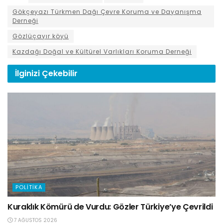
Gökçeyazı Türkmen Dağı Çevre Koruma ve Dayanışma
Derneği
Gözlüçayır köyü
Kazdağı Doğal ve Kültürel Varlıkları Koruma Derneği
İlginizi
Çekebilir
POLITIKA
Kuraklık Kömürü de Vurdu: Gözler Türkiye’ye Çevrildi
7 AĞUSTOS 2026