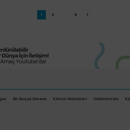
1
2
…
4
gısı
Bir Buçuk Derece
Kömür Masalları
Hakkımızda
K