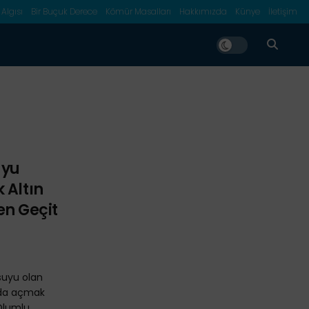
 Algısı
Bir Buçuk Derece
Kömür Masalları
Hakkımızda
Künye
İletişim
uyu
 Altın
n Geçit
suyu olan
nda açmak
 Olumlu