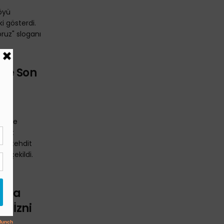
öyü
 gösterdi.
ruz" sloganı
erse Son
münde
vcut
’yi tehdit
at çekildi.
lağa
e İzni