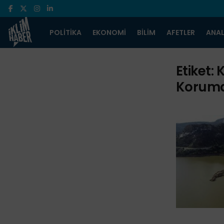
POLITIKA
EKONOMI
BILIM
AFETLER
ANAL
Etiket:
K
Koruma