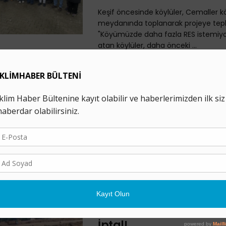
Keşif öncesinde köylüler, Cemaller k
meydanında toplanarak projeye tepki
"Köyümüzde daha fazla RES istemiyo
atan köylüler, daha önceki ...
İliç İlk Değil, Böyle Gid
Olmayacak!
16 ŞUBAT 2026
İliç’deki maden katliamının yıldönü
Edremit’te düzenlenen panelde, me
madencilik politikalarının tüm Türkiye
ettiği belirtilirken, olası sonuçlara dikk
Erzincan’ın ...
Cengiz Holding’in Hali
Bakır Madeni’nin İşletm
İptal!