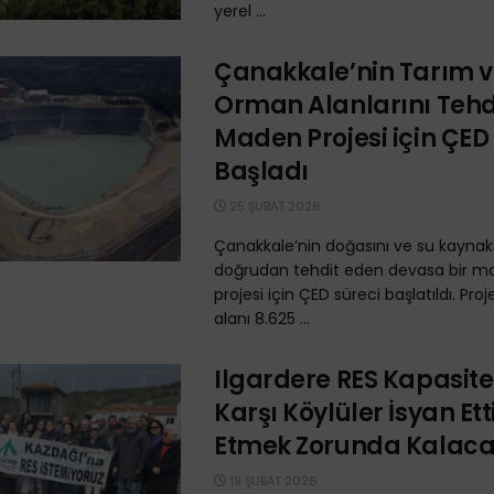
yerel ...
Çanakkale’nin Tarım 
Orman Alanlarını Tehd
Maden Projesi için ÇED
Başladı
25 ŞUBAT 2026
Çanakkale’nin doğasını ve su kaynakl
doğrudan tehdit eden devasa bir ma
projesi için ÇED süreci başlatıldı. Pro
alanı 8.625 ...
Ilgardere RES Kapasite
Karşı Köylüler İsyan Ett
Etmek Zorunda Kalaca
19 ŞUBAT 2026