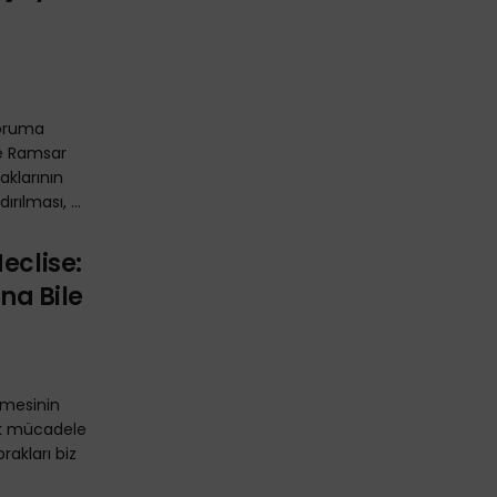
Koruma
ve Ramsar
naklarının
rılması, ...
eclise:
ına Bile
lmesinin
ak mücadele
rakları biz