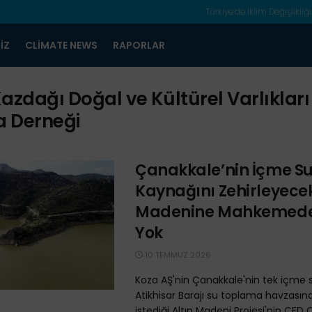
Türkiye’de İklim Değişlikliği
IZ
CLIMATE NEWS
RAPORLAR
azdağı Doğal ve Kültürel Varlıkları
 Derneği
Çanakkale’nin İçme S
Kaynağını Zehirleyecek
Madenine Mahkemede
Yok
10 TEMMUZ 2026
Koza AŞ'nin Çanakkale'nin tek içme 
Atikhisar Barajı su toplama havzası
istediği Altın Madeni Projesi'nin ÇED