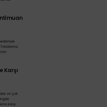
“Antimuan
nedeniyle
 Tarlalarına
rının
e Karşı
kalar ve çok
tingde
rına karşı