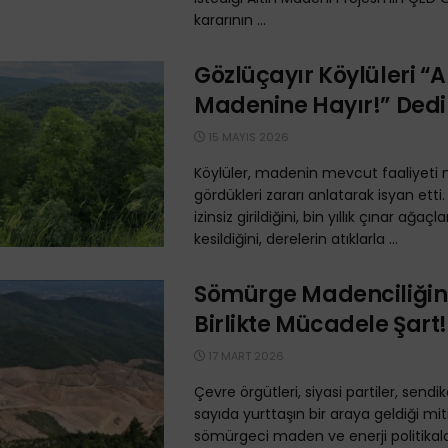
kararının ...
Gözlüçayır Köylüleri 
Madenine Hayır!” Dedi
15 MAYIS 2026
Köylüler, madenin mevcut faaliyeti 
gördükleri zararı anlatarak isyan etti.
izinsiz girildiğini, bin yıllık çınar ağaçla
kesildiğini, derelerin atıklarla ...
Sömürge Madenciliğin
Birlikte Mücadele Şart!
17 MART 2026
Çevre örgütleri, siyasi partiler, sendi
sayıda yurttaşın bir araya geldiği mi
sömürgeci maden ve enerji politikala