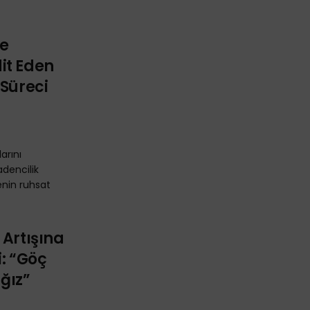
ve
it Eden
 Süreci
arını
dencilik
jenin ruhsat
 Artışına
i: “Göç
ğız”