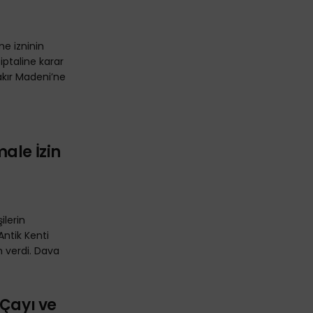
e izninin
ptaline karar
Bakır Madeni’ne
ale İzin
ilerin
Antik Kenti
n verdi. Dava
 Çayı ve