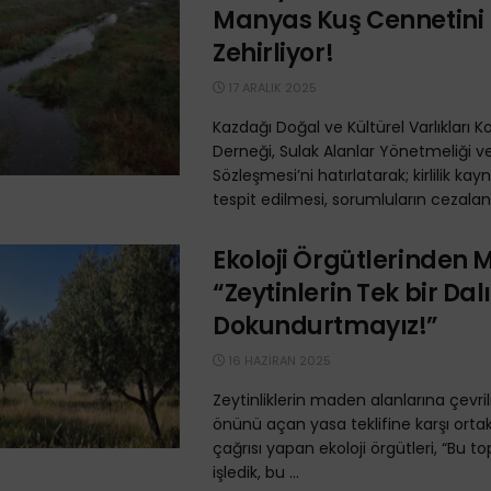
Manyas Kuş Cennetini
Zehirliyor!
17 ARALIK 2025
Kazdağı Doğal ve Kültürel Varlıkları 
Derneği, Sulak Alanlar Yönetmeliği 
Sözleşmesi’ni hatırlatarak; kirlilik kay
tespit edilmesi, sorumluların cezalandı
Ekoloji Örgütlerinden M
“Zeytinlerin Tek bir Dal
Dokundurtmayız!”
16 HAZIRAN 2025
Zeytinliklerin maden alanlarına çevri
önünü açan yasa teklifine karşı ort
çağrısı yapan ekoloji örgütleri, “Bu top
işledik, bu ...