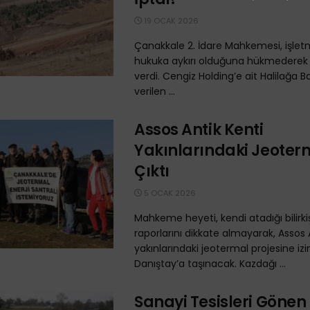
19 OCAK 2026
Çanakkale 2. İdare Mahkemesi, işletm
hukuka aykırı olduğuna hükmederek i
verdi. Cengiz Holding’e ait Halilağa 
verilen ...
Assos Antik Kenti
Yakınlarındaki Jeoterm
Çıktı
5 OCAK 2026
Mahkeme heyeti, kendi atadığı bilirkiş
raporlarını dikkate almayarak, Assos 
yakınlarındaki jeotermal projesine izi
Danıştay’a taşınacak. Kazdağı ...
Sanayi Tesisleri Gönen