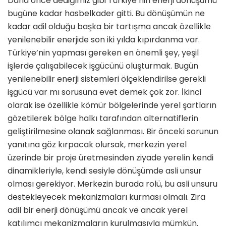
Daha önce dediğimiz gibi Türkiye’nin enerji dönüşümü
bugüne kadar hasbelkader gitti. Bu dönüşümün ne
kadar adil olduğu başka bir tartışma ancak özellikle
yenilenebilir enerjide son iki yılda kıpırdanma var.
Türkiye’nin yapması gereken en önemli şey, yeşil
işlerde çalışabilecek işgücünü oluşturmak. Bugün
yenilenebilir enerji sistemleri ölçeklendirilse gerekli
işgücü var mı sorusuna evet demek çok zor. İkinci
olarak ise özellikle kömür bölgelerinde yerel şartların
gözetilerek bölge halkı tarafından alternatiflerin
geliştirilmesine olanak sağlanması. Bir önceki sorunun
yanıtına göz kırpacak olursak, merkezin yerel
üzerinde bir proje üretmesinden ziyade yerelin kendi
dinamikleriyle, kendi sesiyle dönüşümde asli unsur
olması gerekiyor. Merkezin burada rolü, bu asli unsuru
destekleyecek mekanizmaları kurması olmalı. Zira
adil bir enerji dönüşümü ancak ve ancak yerel
katılımcı mekanizmaların kurulmasıyla mümkün.