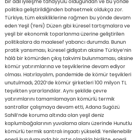
bir adil iyileşme tahayyülü olduğundan ve bu yönde
politika geliştirildiğinden bahsetmek oldukça zor.
Türkiye, tüm eksikliklerine rağmen bu yönde devam
eden Yeşil (Yeni) Düzen gibi küresel tartışmalara ve
yeşil bir ekonomik toparlanma üzerine geliştirilen
politikalara da maalesef yabancı durumda. Bunun
pratik yansıması, küresel gidişatın aksine Türkiye’nin
hâlâ bir kömürden çıkış takvimi bulunmaması, aksine
kömür yatırımlarına ve teşviklerine devam ediyor
olması. Hatırlayalım, pandemide de kömür teşvikleri
unutulmadı, 2020’de kömür şirketleri 100 milyon TL
teşvikten yararlandılar. Aynı şekilde çevre
yatırımlarını tamamlamayan kömürlü termik
santrallar çalışmaya devam etti, Adana Sugözü
Sahili’nde koruma altında olan yeşil deniz
kaplumbağalarının yuvalama alanı üzerinde Hunutlu
kömürlü termik santralı inşaatı yükseldi. Yenilenebilir
enerji kurulumunda bir artış olmakla birlikte, enerji