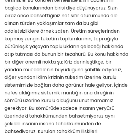
Kesinlikle. Bu konu en temelinde iklim adaletinin
başlıca konularından birisi diye düşünüyoruz. Sizin
biraz önce bahsettiğiniz net sıfır oturumunda ele
alınan türden yaklaşımlar tam da bu gibi
adaletsizliklere örnek zaten. Üretim süreçlerinden
kopmuş zengin tüketim toplumlarının, toprağıyla
bütünleşik yaşayan toplulukların geleceği hakkında
atıp tutması da bunun bir tezahürü. Bu konu hakkında
bir diğer önemli nokta şu: Kriz derinleştikçe, bir
yandan mücadelenin büyüdüğüne şahitlik ediyoruz,
diğer yandan iklim krizinin tüketim üzerine kurulu
sistemimizle bağları daha görünür hale geliyor. İçinde
nefes aldığımız sistemik mantığın ana direğinin
sömürü üzerine kurulu olduğunu unutmamamız
gerekiyor. Bu sömürüde sadece insanın yeryüzü
üzerindeki tahakkümünden bahsetmiyoruz aynı
şekilde insanın insana tahakkümünden de
bahsediyoruz. Kurulan tahakküm ilişkileri