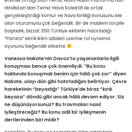
etkinlik ortağı olan Temiz Hava Hakkı Platformu’nun
Hindistan’dan Temiz Hava Kolektifi ile ortak
gerçekleştirdiği kömür ve hava kirliliği konusunu ele
alan oturumunu çok beğendik. Bir de madem torpile
başladık, bizzat 350 Türkiye ekibinin hazırladığı
“Parata” isimli iklim adaleti üzerine rol oynama
oyununu beğendik elbette
Vanessa Nakate’nin Davos’ta yaşananlarla ilgili
konuşması bence çok önemliydi. “Bu konu
hakkında konuşmak benim için hâlâ çok zor” diyen
Nakate, olayı dün gibi hatırladığını belirtiyor. Çevre
hareketinin “beyazlığı” Türkiye’de biraz “kırık
beyaza” döndü gibi ancak hâlâ devam ediyor. Siz
ne düşünüyorsunuz? Bu travmaları nasıl
iyileştireceğiz? Bu konu adil bir iyileşmenin
dertlerinden biri midir?