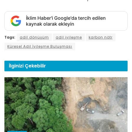
İklim Haber'i Google'da tercih edilen
kaynak olarak ekleyin
Tags:
adil dönüşüm
adil iyileşme
karbon nötr
Küresel Adil İyileşme Buluşması
İlginizi
Çekebilir