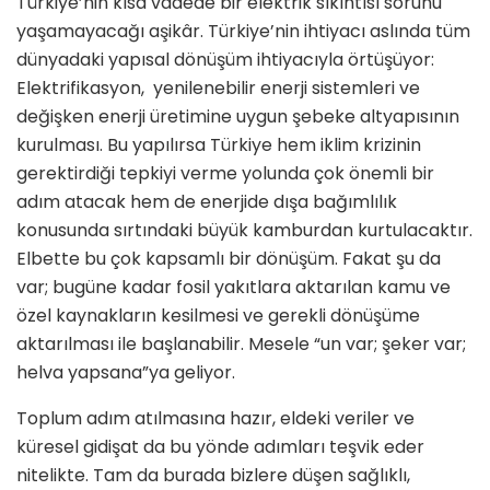
Türkiye’nin kısa vadede bir elektrik sıkıntısı sorunu
yaşamayacağı aşikâr. Türkiye’nin ihtiyacı aslında tüm
dünyadaki yapısal dönüşüm ihtiyacıyla örtüşüyor:
Elektrifikasyon, yenilenebilir enerji sistemleri ve
değişken enerji üretimine uygun şebeke altyapısının
kurulması. Bu yapılırsa Türkiye hem iklim krizinin
gerektirdiği tepkiyi verme yolunda çok önemli bir
adım atacak hem de enerjide dışa bağımlılık
konusunda sırtındaki büyük kamburdan kurtulacaktır.
Elbette bu çok kapsamlı bir dönüşüm. Fakat şu da
var; bugüne kadar fosil yakıtlara aktarılan kamu ve
özel kaynakların kesilmesi ve gerekli dönüşüme
aktarılması ile başlanabilir. Mesele “un var; şeker var;
helva yapsana”ya geliyor.
Toplum adım atılmasına hazır, eldeki veriler ve
küresel gidişat da bu yönde adımları teşvik eder
nitelikte. Tam da burada bizlere düşen sağlıklı,