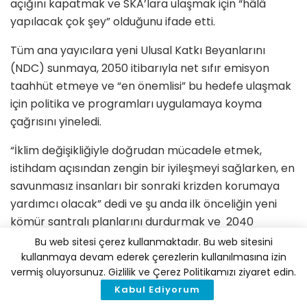
açığını kapatmak ve SKA’lara ulaşmak için “hâlâ
yapılacak çok şey” olduğunu ifade etti.
Tüm ana yayıcılara yeni Ulusal Katkı Beyanlarını
(NDC) sunmaya, 2050 itibarıyla net sıfır emisyon
taahhüt etmeye ve “en önemlisi” bu hedefe ulaşmak
için politika ve programları uygulamaya koyma
çağrısını yineledi.
“İklim değişikliğiyle doğrudan mücadele etmek,
istihdam açısından zengin bir iyileşmeyi sağlarken, en
savunmasız insanları bir sonraki krizden korumaya
yardımcı olacak” dedi ve şu anda ilk önceliğin yeni
kömür santralı planlarını durdurmak ve 2040
itibarıyla kömür kullanımından tamamen çekilmek
Bu web sitesi çerez kullanmaktadır. Bu web sitesini
olduğunu hatırlattı.
kullanmaya devam ederek çerezlerin kullanılmasına izin
vermiş oluyorsunuz. Gizlilik ve Çerez Politikamızı ziyaret edin.
Ayrıca Genel Sekreter, tüm uluslararası kömür
Kabul Ediyorum
finansmanını durduracağını duyurduğu için Kore