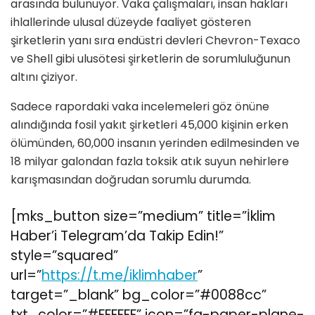
arasında bulunuyor. Vaka çalışmaları, insan hakları
ihlallerinde ulusal düzeyde faaliyet gösteren
şirketlerin yanı sıra endüstri devleri Chevron-Texaco
ve Shell gibi ulusötesi şirketlerin de sorumluluğunun
altını çiziyor.
Sadece rapordaki vaka incelemeleri göz önüne
alındığında fosil yakıt şirketleri 45,000 kişinin erken
ölümünden, 60,000 insanın yerinden edilmesinden ve
18 milyar galondan fazla toksik atık suyun nehirlere
karışmasından doğrudan sorumlu durumda.
[mks_button size=”medium” title=”İklim
Haber’i Telegram’da Takip Edin!”
style=”squared”
url=”
https://t.me/iklimhaber
”
target=”_blank” bg_color=”#0088cc”
txt_color=”#FFFFFF” icon=”fa-paper-plane-