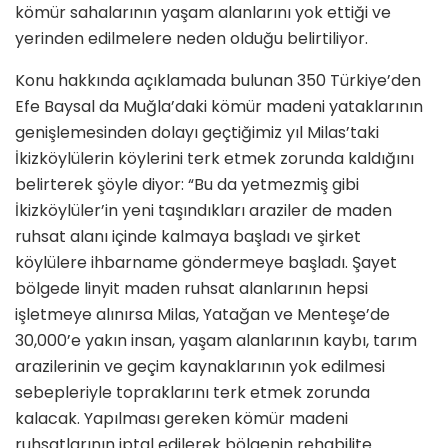
kömür sahalarının yaşam alanlarını yok ettiği ve
yerinden edilmelere neden olduğu belirtiliyor.
Konu hakkında açıklamada bulunan 350 Türkiye’den
Efe Baysal da Muğla’daki kömür madeni yataklarının
genişlemesinden dolayı geçtiğimiz yıl Milas’taki
İkizköylülerin köylerini terk etmek zorunda kaldığını
belirterek şöyle diyor: “Bu da yetmezmiş gibi
İkizköylüler’in yeni taşındıkları araziler de maden
ruhsat alanı içinde kalmaya başladı ve şirket
köylülere ihbarname göndermeye başladı. Şayet
bölgede linyit maden ruhsat alanlarının hepsi
işletmeye alınırsa Milas, Yatağan ve Menteşe’de
30,000’e yakın insan, yaşam alanlarının kaybı, tarım
arazilerinin ve geçim kaynaklarının yok edilmesi
sebepleriyle topraklarını terk etmek zorunda
kalacak. Yapılması gereken kömür madeni
ruhsatlarının iptal edilerek bölgenin rehabilite