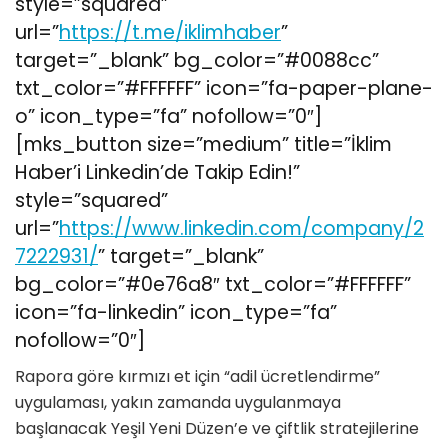
style=”squared”
url=”
https://t.me/iklimhaber
”
target=”_blank” bg_color=”#0088cc”
txt_color=”#FFFFFF” icon=”fa-paper-plane-
o” icon_type=”fa” nofollow=”0″]
[mks_button size=”medium” title=”İklim
Haber’i Linkedin’de Takip Edin!”
style=”squared”
url=”
https://www.linkedin.com/company/2
7222931/
” target=”_blank”
bg_color=”#0e76a8″ txt_color=”#FFFFFF”
icon=”fa-linkedin” icon_type=”fa”
nofollow=”0″]
Rapora göre kırmızı et için “adil ücretlendirme”
uygulaması, yakın zamanda uygulanmaya
başlanacak Yeşil Yeni Düzen’e ve çiftlik stratejilerine