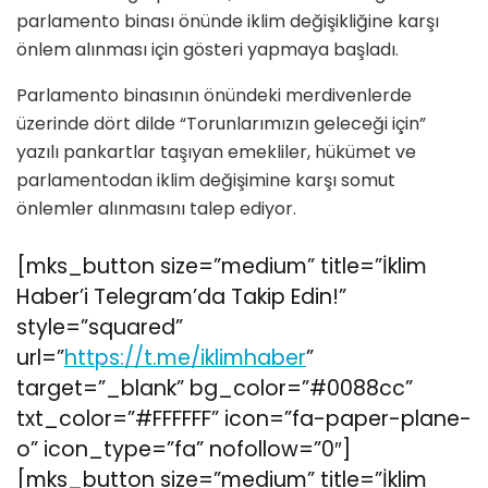
parlamento binası önünde iklim değişikliğine karşı
önlem alınması için gösteri yapmaya başladı.
Parlamento binasının önündeki merdivenlerde
üzerinde dört dilde “Torunlarımızın geleceği için”
yazılı pankartlar taşıyan emekliler, hükümet ve
parlamentodan iklim değişimine karşı somut
önlemler alınmasını talep ediyor.
[mks_button size=”medium” title=”İklim
Haber’i Telegram’da Takip Edin!”
style=”squared”
url=”
https://t.me/iklimhaber
”
target=”_blank” bg_color=”#0088cc”
txt_color=”#FFFFFF” icon=”fa-paper-plane-
o” icon_type=”fa” nofollow=”0″]
[mks_button size=”medium” title=”İklim