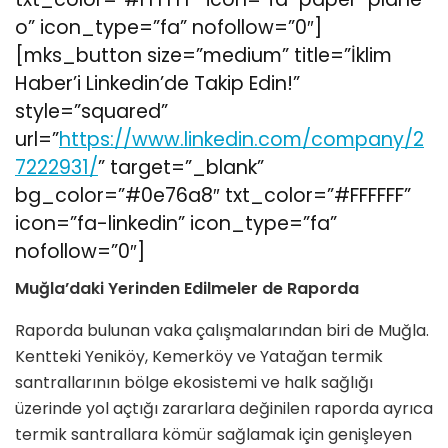
o” icon_type=”fa” nofollow=”0″]
[mks_button size=”medium” title=”İklim
Haber’i Linkedin’de Takip Edin!”
style=”squared”
url=”
https://www.linkedin.com/company/2
7222931/
” target=”_blank”
bg_color=”#0e76a8″ txt_color=”#FFFFFF”
icon=”fa-linkedin” icon_type=”fa”
nofollow=”0″]
Muğla’daki Yerinden Edilmeler de Raporda
Raporda bulunan vaka çalışmalarından biri de Muğla.
Kentteki Yeniköy, Kemerköy ve Yatağan termik
santrallarının bölge ekosistemi ve halk sağlığı
üzerinde yol açtığı zararlara değinilen raporda ayrıca
termik santrallara kömür sağlamak için genişleyen