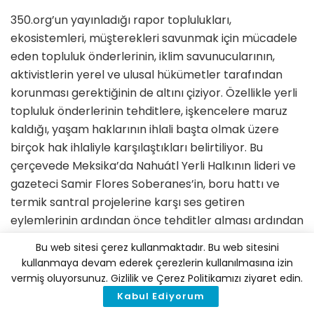
350.org’un yayınladığı rapor toplulukları,
ekosistemleri, müşterekleri savunmak için mücadele
eden topluluk önderlerinin, iklim savunucularının,
aktivistlerin yerel ve ulusal hükümetler tarafından
korunması gerektiğinin de altını çiziyor. Özellikle yerli
topluluk önderlerinin tehditlere, işkencelere maruz
kaldığı, yaşam haklarının ihlali başta olmak üzere
birçok hak ihlaliyle karşılaştıkları belirtiliyor. Bu
çerçevede Meksika’da Nahuátl Yerli Halkının lideri ve
gazeteci Samir Flores Soberanes’in, boru hattı ve
termik santral projelerine karşı ses getiren
eylemlerinin ardından önce tehditler alması ardından
Şubat 2019’da evinde öldürülmesi, raporda mercek
Bu web sitesi çerez kullanmaktadır. Bu web sitesini
altına alınan vakalardan biri olarak bulunuyor.
kullanmaya devam ederek çerezlerin kullanılmasına izin
vermiş oluyorsunuz. Gizlilik ve Çerez Politikamızı ziyaret edin.
Kabul Ediyorum
İklim Haber'i Google'da tercih edilen