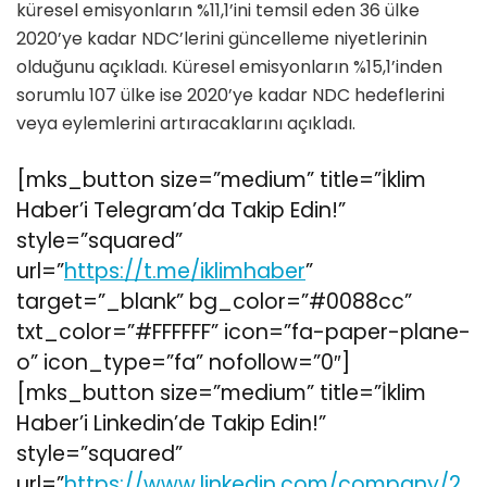
küresel emisyonların %11,1’ini temsil eden 36 ülke
2020’ye kadar NDC’lerini güncelleme niyetlerinin
olduğunu açıkladı. Küresel emisyonların %15,1’inden
sorumlu 107 ülke ise 2020’ye kadar NDC hedeflerini
veya eylemlerini artıracaklarını açıkladı.
[mks_button size=”medium” title=”İklim
Haber’i Telegram’da Takip Edin!”
style=”squared”
url=”
https://t.me/iklimhaber
”
target=”_blank” bg_color=”#0088cc”
txt_color=”#FFFFFF” icon=”fa-paper-plane-
o” icon_type=”fa” nofollow=”0″]
[mks_button size=”medium” title=”İklim
Haber’i Linkedin’de Takip Edin!”
style=”squared”
url=”
https://www.linkedin.com/company/2