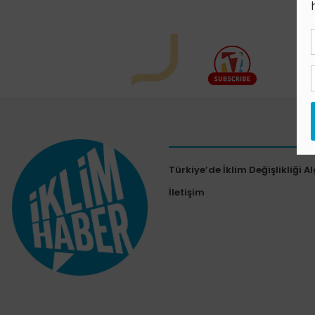
Türkiye’de İklim Değişlikliği Al
İletişim