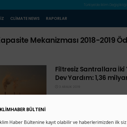
Türkiye’de İklim Değişlikliği
IZ
CLIMATE NEWS
RAPORLAR
apasite Mekanizması 2018-2019 
Filtresiz Santrallara İki
Dev Yardım: 1,36 milyar
3 ARALIK 2019
Filtresiz santrallar 2018’de ve 2019’un il
döneminde 1,36 milyar TL kapasite d
ödemesi aldı. Torba yasa ile halihazırd