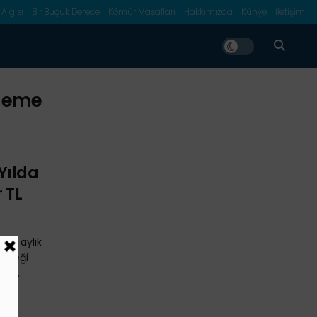
 Algısı
Bir Buçuk Derece
Kömür Masalları
Hakkımızda
Künye
İletişim
Ödeme
 Yılda
 TL
k 11 aylık
esteği
a ...