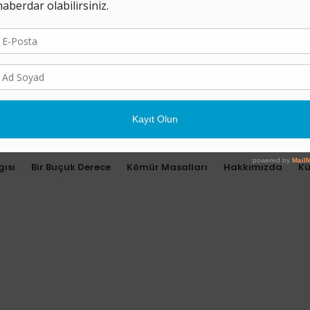
gısı
Bir Buçuk Derece
Kömür Masalları
Hakkımızda
K