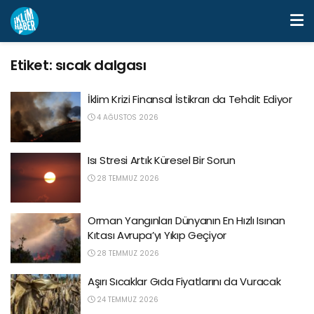
Etiket:
sıcak dalgası
İklim Krizi Finansal İstikrarı da Tehdit Ediyor
4 AĞUSTOS 2026
Isı Stresi Artık Küresel Bir Sorun
28 TEMMUZ 2026
Orman Yangınları Dünyanın En Hızlı Isınan
Kıtası Avrupa’yı Yıkıp Geçiyor
28 TEMMUZ 2026
Aşırı Sıcaklar Gıda Fiyatlarını da Vuracak
24 TEMMUZ 2026