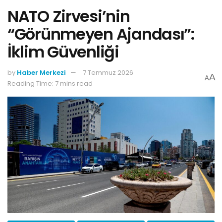
NATO Zirvesi’nin
“Görünmeyen Ajandası”:
İklim Güvenliği
by
Haber Merkezi
7 Temmuz 2026
A
A
Reading Time: 7 mins read