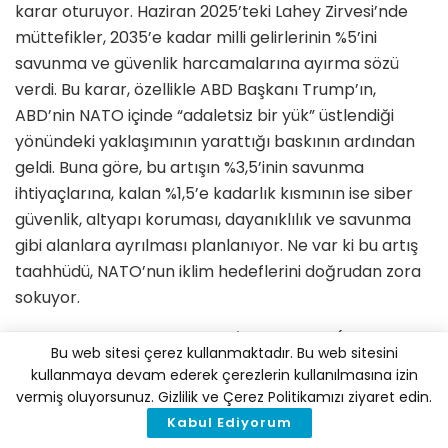
karar oturuyor. Haziran 2025’teki Lahey Zirvesi’nde
müttefikler, 2035’e kadar milli gelirlerinin %5’ini
savunma ve güvenlik harcamalarına ayırma sözü
verdi. Bu karar, özellikle ABD Başkanı Trump’ın,
ABD’nin NATO içinde “adaletsiz bir yük” üstlendiği
yönündeki yaklaşımının yarattığı baskının ardından
geldi. Buna göre, bu artışın %3,5’inin savunma
ihtiyaçlarına, kalan %1,5’e kadarlık kısmının ise siber
güvenlik, altyapı koruması, dayanıklılık ve savunma
gibi alanlara ayrılması planlanıyor. Ne var ki bu artış
taahhüdü, NATO’nun iklim hedeflerini doğrudan zora
sokuyor.
Küresel Sorumluluk için Bilim İnsanları’nın (Scientists
Bu web sitesi çerez kullanmaktadır. Bu web sitesini
for Global Responsibility) 11 akademik çalışmayı
kullanmaya devam ederek çerezlerin kullanılmasına izin
inceledikleri araştırma; askeri harcamalardaki her
vermiş oluyorsunuz. Gizlilik ve Çerez Politikamızı ziyaret edin.
100 milyar dolarlık artışın, yaklaşık 32 milyon ton
Kabul Ediyorum
karbondioksit eşdeğeri salıma yol açtığını
ortaya