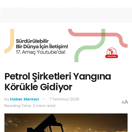
Petrol Şirketleri Yangına
Körükle Gidiyor
by
Haber Merkezi
7 Temmuz 2026
A
A
Reading Time: 3 mins read