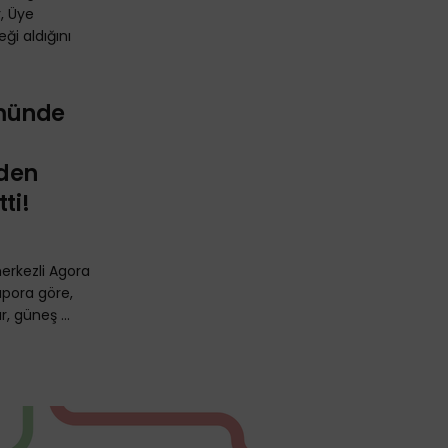
, Üye
ği aldığını
ümünde
rden
ti!
erkezli Agora
apora göre,
r, güneş ...