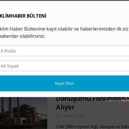
Almanya’daki Linyit
Santrallarının Kâr Marj
Düşüyor
5 AĞUSTOS 2019
Sandbag tarafından yeni yayımlanan
Almanya’daki linyitle çalışan termik s
marjının düştüğünü gösteriyor. Geçt
Londra merkezli Sandbag ...
Yeni Rapor: Bazı AB Ülk
Kömürden Vazgeçmiyor
Dönüşümü Fonundan 
Alıyor
31 MAYIS 2019
CAN (İklim Eylem Ağı) Avrupa ve Sa