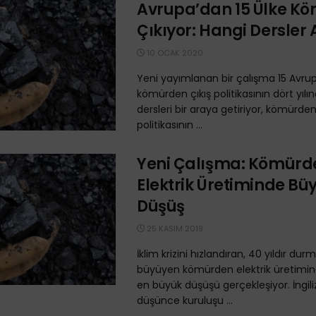
Avrupa’dan 15 Ülke K
Çıkıyor: Hangi Dersler 
10 OCAK 2020
Yeni yayımlanan bir çalışma 15 Avrup
kömürden çıkış politikasının dört yılı
dersleri bir araya getiriyor, kömürden
politikasının ...
Yeni Çalışma: Kömürd
Elektrik Üretiminde Bü
Düşüş
25 KASIM 2019
İklim krizini hızlandıran, 40 yıldır du
büyüyen kömürden elektrik üretimind
en büyük düşüşü gerçekleşiyor. İngiliz
düşünce kuruluşu ...