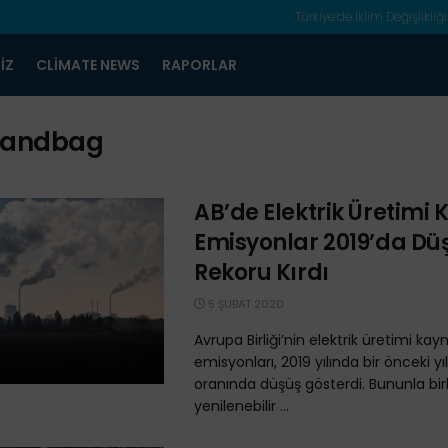
Türkiye’de İklim Değişlikliği
IZ
CLIMATE NEWS
RAPORLAR
Sandbag
AB’de Elektrik Üretimi 
Emisyonlar 2019’da Dü
Rekoru Kırdı
5 ŞUBAT 2020
Avrupa Birliği’nin elektrik üretimi kay
emisyonları, 2019 yılında bir önceki y
oranında düşüş gösterdi. Bununla birl
yenilenebilir ...