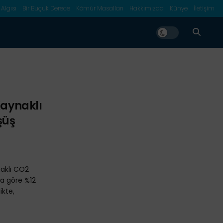
 Algısı
Bir Buçuk Derece
Kömür Masalları
Hakkımızda
Künye
İletişim
Kaynaklı
şüş
naklı CO2
ıla göre %12
ikte,