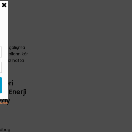
ı
 bir çalışma
antralların kâr
iğimiz hafta
eleri
, Enerji
Pay
ndbag