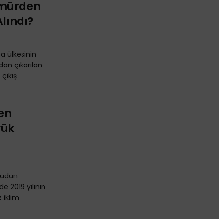
ömürden
Alındı?
a ülkesinin
ndan çıkarılan
 çıkış
en
yük
rmadan
e 2019 yılının
 iklim