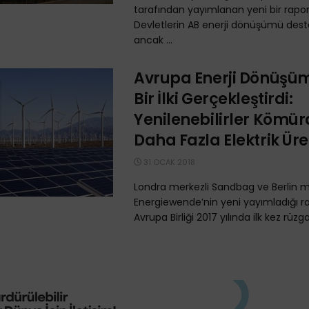
tarafından yayımlanan yeni bir rapor
Devletlerin AB enerji dönüşümü deste
ancak ...
Avrupa Enerji Dönüş
Bir İlki Gerçekleştirdi:
Yenilenebilirler Kömü
Daha Fazla Elektrik Üret
31 OCAK 2018
Londra merkezli Sandbag ve Berlin m
Energiewende’nin yeni yayımladığı r
Avrupa Birliği 2017 yılında ilk kez rüzga