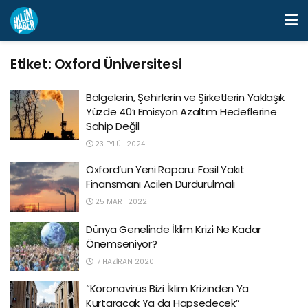
Etiket:
Oxford Üniversitesi
Bölgelerin, Şehirlerin ve Şirketlerin Yaklaşık
Yüzde 40’ı Emisyon Azaltım Hedeflerine
Sahip Değil
23 EYLÜL 2024
Oxford’un Yeni Raporu: Fosil Yakıt
Finansmanı Acilen Durdurulmalı
25 MART 2022
Dünya Genelinde İklim Krizi Ne Kadar
Önemseniyor?
17 HAZIRAN 2020
“Koronavirüs Bizi İklim Krizinden Ya
Kurtaracak Ya da Hapsedecek”