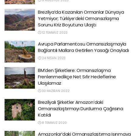
9 AĞUSTOS 2023
Brezilya’da Kazanılan Ormanlar Dünyaya
Yetmiyor; Türkiye’deki Ormansızlaşma
Sorunu Kriz Boyutuna Ulaştı
12 TEMMUZ 2023
Avrupa Parlamentosu Ormansızlaşmayla
Bağlantılı Mallara Getirilen Yasağı Onayladı
24 NISAN 2023
BM’den Şirketlere: Ormansızlaşma
Frenlenmedikçe Net Sıfır Hedeflerine
Ulaşılamaz
30 HAZIRAN 2022
Brezilyalı Şirketler Amazon’daki
Ormansızlaştırmayı Durdurma Çağrısına
Katıldı
8 TEMMUZ 2020
Amazonlar’daki Ormansızlaştırma Isınmaya