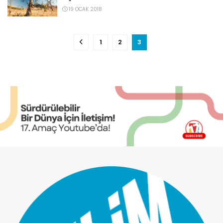
19 OCAK 2018
1
2
3