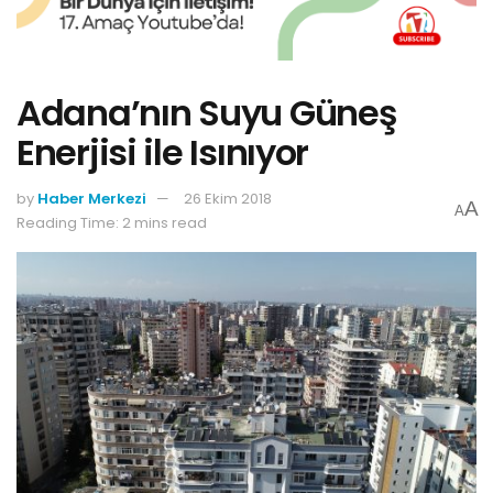
Adana’nın Suyu Güneş
Enerjisi ile Isınıyor
by
Haber Merkezi
26 Ekim 2018
A
A
Reading Time: 2 mins read