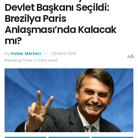
Devlet Başkanı Seçildi:
Brezilya Paris
Anlaşması’nda Kalacak
mı?
by
Haber Merkezi
29 Ekim 2018
A
A
Reading Time: 2 mins read