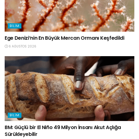
BILIM
Ege Denizi’nin En Büyük Mercan Ormanı Keşfedildi
6 AĞUSTOS 2026
BILIM
BM: Güçlü bir El Niño 49 Milyon İnsanı Akut Açlığa
Sürükleyebilir