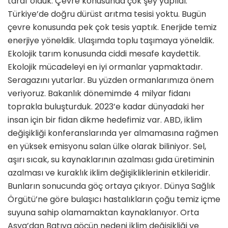
taraf olduk. Çevre konusunda çok şey yapıldı.
Türkiye’de doğru dürüst arıtma tesisi yoktu. Bugün
çevre konusunda pek çok tesis yaptık. Enerjide temiz
enerjiye yöneldik. Ulaşımda toplu taşımaya yöneldik.
Ekolojik tarım konusunda ciddi mesafe kaydettik.
Ekolojik mücadeleyi en iyi ormanlar yapmaktadır.
Seragazını yutarlar. Bu yüzden ormanlarımıza önem
veriyoruz. Bakanlık dönemimde 4 milyar fidanı
toprakla buluşturduk. 2023’e kadar dünyadaki her
insan için bir fidan dikme hedefimiz var. ABD, iklim
değişikliği konferanslarında yer almamasına rağmen
en yüksek emisyonu salan ülke olarak biliniyor. Sel,
aşırı sıcak, su kaynaklarının azalması gıda üretiminin
azalması ve kuraklık iklim değişikliklerinin etkileridir.
Bunların sonucunda göç ortaya çıkıyor. Dünya Sağlık
Örgütü’ne göre bulaşıcı hastalıkların çoğu temiz içme
suyuna sahip olamamaktan kaynaklanıyor. Orta
Asya’dan Batıya göçün nedeni iklim değişikliği ve