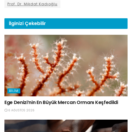
Prof. Dr. Mikdat Kadıoğlu
İlginizi
Çekebilir
BILIM
Ege Denizi’nin En Büyük Mercan Ormanı Keşfedildi
6 AĞUSTOS 2026