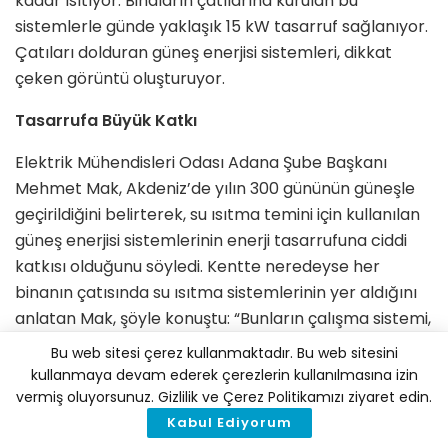
kadar ısıtıyor. Binaların çatılarına kurulan bu
sistemlerle günde yaklaşık 15 kW tasarruf sağlanıyor.
Çatıları dolduran güneş enerjisi sistemleri, dikkat
çeken görüntü oluşturuyor.
Tasarrufa Büyük Katkı
Elektrik Mühendisleri Odası Adana Şube Başkanı
Mehmet Mak, Akdeniz’de yılın 300 gününün güneşle
geçirildiğini belirterek, su ısıtma temini için kullanılan
güneş enerjisi sistemlerinin enerji tasarrufuna ciddi
katkısı olduğunu söyledi. Kentte neredeyse her
binanın çatısında su ısıtma sistemlerinin yer aldığını
anlatan Mak, şöyle konuştu: “Bunların çalışma sistemi,
sadece güneşe dayalı sıcak su elde etmekte
Bu web sitesi çerez kullanmaktadır. Bu web sitesini
kullanılıyor. Su ısıtan güneş enerjisi sistemleri yaklaşık
kullanmaya devam ederek çerezlerin kullanılmasına izin
150 litre sıcak su haznesine sahip. Güneş cam
vermiş oluyorsunuz. Gizlilik ve Çerez Politikamızı ziyaret edin.
borulara değdiği zaman camlar mercek görevi
Kabul Ediyorum