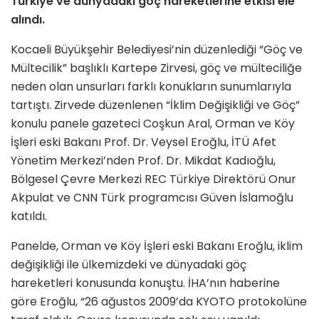
Türkiye ve dünyadaki göç hareketlerine etkisi ele
alındı.
Kocaeli Büyükşehir Belediyesi’nin düzenlediği “Göç ve
Mültecilik” başlıklı Kartepe Zirvesi, göç ve mülteciliğe
neden olan unsurları farklı konukların sunumlarıyla
tartıştı. Zirvede düzenlenen “İklim Değişikliği ve Göç”
konulu panele gazeteci Coşkun Aral, Orman ve Köy
İşleri eski Bakanı Prof. Dr. Veysel Eroğlu, İTÜ Afet
Yönetim Merkezi’nden Prof. Dr. Mikdat Kadıoğlu,
Bölgesel Çevre Merkezi REC Türkiye Direktörü Onur
Akpulat ve CNN Türk programcısı Güven İslamoğlu
katıldı.
Panelde, Orman ve Köy İşleri eski Bakanı Eroğlu, iklim
değişikliği ile ülkemizdeki ve dünyadaki göç
hareketleri konusunda konuştu. İHA’nın haberine
göre Eroğlu, “26 ağustos 2009’da KYOTO protokolüne