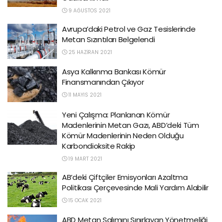
9 AĞUSTOS 2021
Avrupa’daki Petrol ve Gaz Tesislerinde
Metan Sızıntıları Belgelendi
25 HAZIRAN 2021
Asya Kalkınma Bankası Kömür
Finansmanından Çıkıyor
11 MAYIS 2021
Yeni Çalışma: Planlanan Kömür
Madenlerinin Metan Gazı, ABD’deki Tüm
Kömür Madenlerinin Neden Olduğu
Karbondioksite Rakip
19 MART 2021
AB’deki Çiftçiler Emisyonları Azaltma
Politikası Çerçevesinde Mali Yardım Alabilir
15 OCAK 2021
ABD Metan Salımını Sınırlayan Yönetmeliği