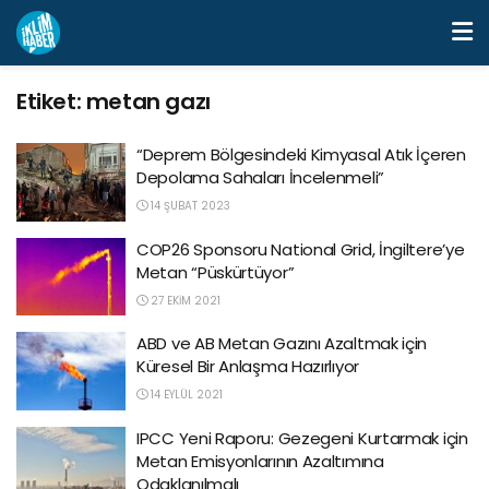
Etiket:
metan gazı
“Deprem Bölgesindeki Kimyasal Atık İçeren
Depolama Sahaları İncelenmeli”
14 ŞUBAT 2023
COP26 Sponsoru National Grid, İngiltere’ye
Metan “Püskürtüyor”
27 EKIM 2021
ABD ve AB Metan Gazını Azaltmak için
Küresel Bir Anlaşma Hazırlıyor
14 EYLÜL 2021
IPCC Yeni Raporu: Gezegeni Kurtarmak için
Metan Emisyonlarının Azaltımına
Odaklanılmalı