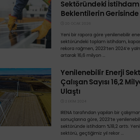
Sektöründeki İstihdam 
Beklentilerin Gerisinde
20 OCAK 2026
Yeni bir rapora göre yenilenebilir ener
sektöründeki toplam istihdam, kapasi
rekora rağmen, 2023’ten 2024’e yaln
artarak 16,6 milyon ...
Yenilenebilir Enerji Se
Çalışan Sayısı 16,2 Mil
Ulaştı
2 EKIM 2024
IRENA tarafından yapılan bir çalışma
sonuçlarına göre, 2023’te yenilenebili
sektöründe istihdam %18,2 arttı. Yenil
sektörü, geçtiğimiz yıl rekor ...