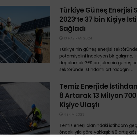
Türkiye Güneş Enerjisi 
2023’te 37 bin Kişiye İ
Sağladı
13 HAZIRAN 2024
Türkiye’nin güneş enerjisi sektöründ
potansiyelini inceleyen bir çalışma, l
depolamalı GES projelerinin güneş ene
sektöründe istihdamı artıracağını ...
Temiz Enerjide İstihd
8 Artarak 13 Milyon 700
Kişiye Ulaştı
4 EKIM 2023
Temiz enerji alanındaki istihdam geçe
önceki yıla göre yaklaşık %8 artış gös