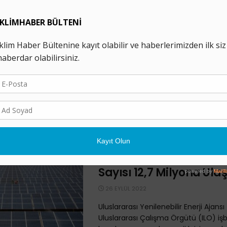
milyon 700 bin kişiye ...
IEA: “Temiz Enerji
Teknolojilerinde Milyo
Yeni İstihdam Fırsatı 
13 OCAK 2023
IEA’nın son raporuna göre, temiz enerj
üretiminde 6 milyon olan mevcut i
2030’da 14 milyona yükselebilir. Ulusla
Ajansı’nın ...
Yenilenebilir Enerjide 
Sayısı 12,7 Milyona Ulaş
26 EYLÜL 2022
Uluslararası Yenilenebilir Enerji Ajans
Uluslararası Çalışma Örgütü (ILO) işbir