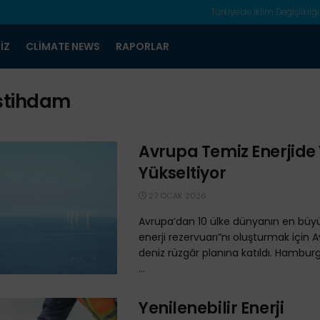
Türkiye’de İklim Değişlikliği
IZ
CLIMATE NEWS
RAPORLAR
stihdam
Avrupa Temiz Enerjide 
Yükseltiyor
27 OCAK 2026
Avrupa’dan 10 ülke dünyanın en büy
enerji rezervuarı”nı oluşturmak için 
deniz rüzgâr planına katıldı. Hamburg
...
Yenilenebilir Enerji