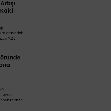
Artışı
 Kaldı
ji
te artışındaki
ızca %2,3
ktöründe
yona
nın
r enerji
enebilir enerji