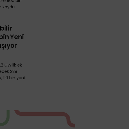
göre 500 bin
 koydu. ...
ilir
 bin Yeni
aşıyor
,2 GW’lik ek
decek 238
 110 bin yeni