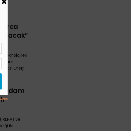
nlarca
Oluşacak”
i teknolojileri
stihdam
rarası Enerji
İstihdam
tı
ı (IRENA) ve
liği ile