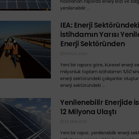
hazırlanan raporda enerji krizi ve sal
yenilenebilir ...
IEA: Enerji Sektöründek
İstihdamın Yarısı Yenil
Enerji Sektöründen
9 EYLÜL 2022
Yeni bir rapora göre, küresel enerji 
milyonluk toplam istihdamın %50'sini 
enerji sektöründeki çalışanlar oluştu
enerji sektöründeki ...
Yenilenebilir Enerjide 
12 Milyona Ulaştı
23 EKIM 2021
Yeni bir rapor, yenilenebilir enerji se