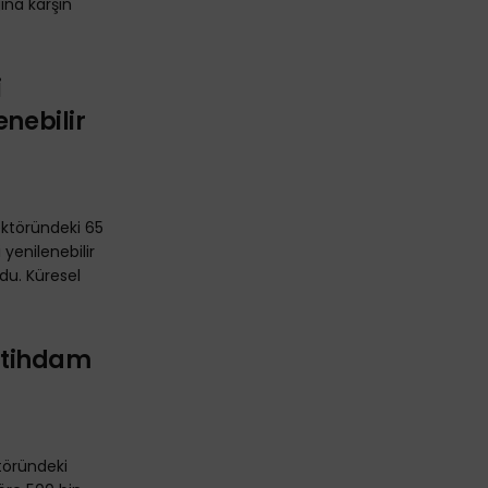
gına karşın
i
enebilir
sektöründeki 65
yenilenebilir
rdu. Küresel
İstihdam
ktöründeki