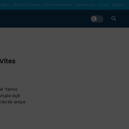
 Algısı
Bir Buçuk Derece
Kömür Masalları
Hakkımızda
Künye
İletişim
Vites
ük “temiz
Avrupa açık
’da bir araya