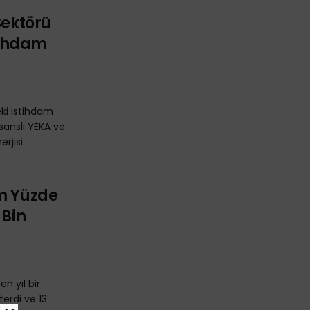
Sektörü
stihdam
eki istihdam
isanslı YEKA ve
rjisi
am Yüzde
 Bin
n yıl bir
terdi ve 13