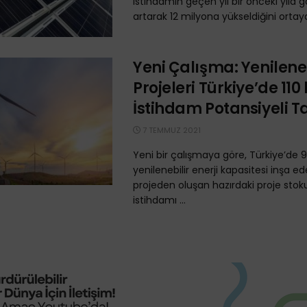
istihdamın geçen yıl bir önceki yıla 
artarak 12 milyona yükseldiğini ortaya
Yeni Çalışma: Yenileneb
Projeleri Türkiye’de 110
İstihdam Potansiyeli T
7 TEMMUZ 2021
Yeni bir çalışmaya göre, Türkiye’de 9
yenilenebilir enerji kapasitesi inşa e
projeden oluşan hazırdaki proje stoku,
istihdamı ...