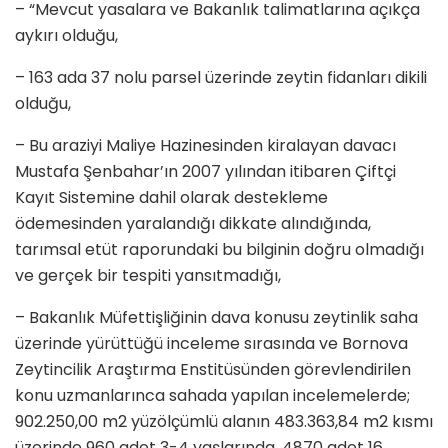
– “Mevcut yasalara ve Bakanlık talimatlarına açıkça
aykırı olduğu,
– 163 ada 37 nolu parsel üzerinde zeytin fidanları dikili
olduğu,
– Bu araziyi Maliye Hazinesinden kiralayan davacı
Mustafa Şenbahar’ın 2007 yılından itibaren Çiftçi
Kayıt Sistemine dahil olarak destekleme
ödemesinden yaralandığı dikkate alındığında,
tarımsal etüt raporundaki bu bilginin doğru olmadığı
ve gerçek bir tespiti yansıtmadığı,
– Bakanlık Müfettişliğinin dava konusu zeytinlik saha
üzerinde yürüttüğü inceleme sırasında ve Bornova
Zeytincilik Araştırma Enstitüsünden görevlendirilen
konu uzmanlarınca sahada yapılan incelemelerde;
902.250,00 m2 yüzölçümlü alanın 483.363,84 m2 kısmı
üzerinde 960 adet 3-4 yaşlarında, 4870 adet 16