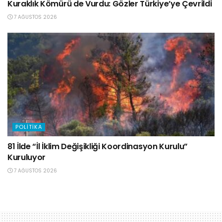
Kuraklık Kömürü de Vurdu: Gözler Türkiye’ye Çevrildi
7 AĞUSTOS 2026
POLITIKA
81 İlde “İl İklim Değişikliği Koordinasyon Kurulu”
Kuruluyor
7 AĞUSTOS 2026