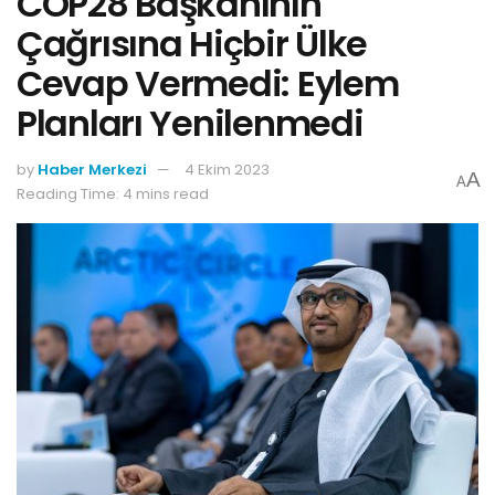
COP28 Başkanının
Çağrısına Hiçbir Ülke
Cevap Vermedi: Eylem
Planları Yenilenmedi
by
Haber Merkezi
4 Ekim 2023
A
A
Reading Time: 4 mins read