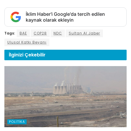
İklim Haber'i Google'da tercih edilen
kaynak olarak ekleyin
Tags:
BAE
COP28
NDC
Sultan Al Jaber
Ulusal Katkı Beyanı
İlginizi
Çekebilir
POLITIKA