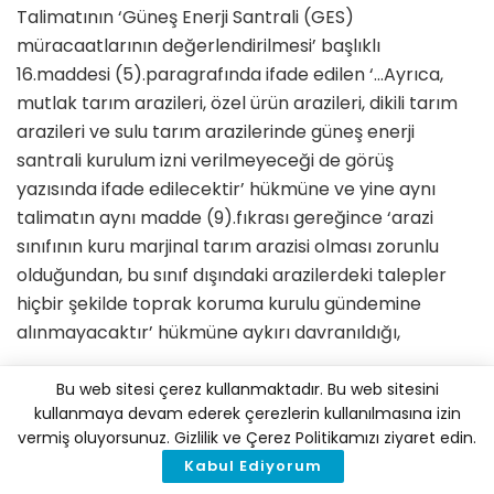
Talimatının ‘Güneş Enerji Santrali (GES)
müracaatlarının değerlendirilmesi’ başlıklı
16.maddesi (5).paragrafında ifade edilen ‘…Ayrıca,
mutlak tarım arazileri, özel ürün arazileri, dikili tarım
arazileri ve sulu tarım arazilerinde güneş enerji
santrali kurulum izni verilmeyeceği de görüş
yazısında ifade edilecektir’ hükmüne ve yine aynı
talimatın aynı madde (9).fıkrası gereğince ‘arazi
sınıfının kuru marjinal tarım arazisi olması zorunlu
olduğundan, bu sınıf dışındaki arazilerdeki talepler
hiçbir şekilde toprak koruma kurulu gündemine
alınmayacaktır’ hükmüne aykırı davranıldığı,
– 163 ada 37 parselin ‘zeytin ağaçlı tarla’ özelliği
Bu web sitesi çerez kullanmaktadır. Bu web sitesini
dikkate alınmadan, arazinin tamamı için kuru marjinal
kullanmaya devam ederek çerezlerin kullanılmasına izin
tarım arazisi sınıf tespiti yapıldığı ve böylece sayılan
vermiş oluyorsunuz. Gizlilik ve Çerez Politikamızı ziyaret edin.
mevzuat hükümlerine aykırı işlem yapıldığı,
Kabul Ediyorum