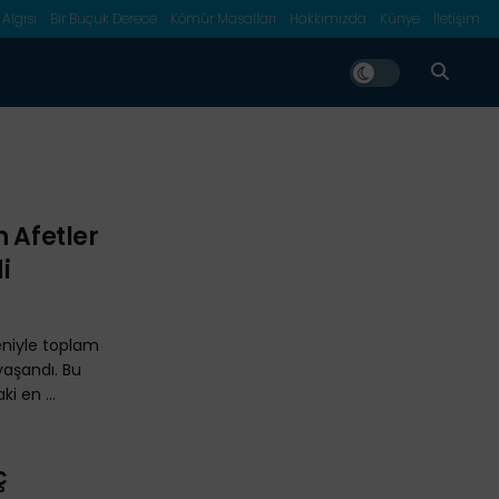
 Algısı
Bir Buçuk Derece
Kömür Masalları
Hakkımızda
Künye
İletişim
n Afetler
i
eniyle toplam
yaşandı. Bu
i en ...
ç