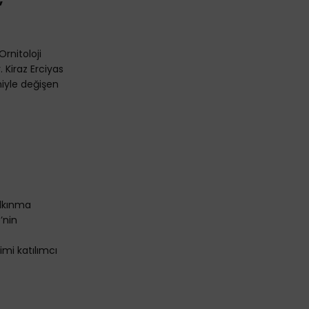
”
rnitoloji
. Kiraz Erciyas
niyle değişen
alkınma
’nin
imi katılımcı