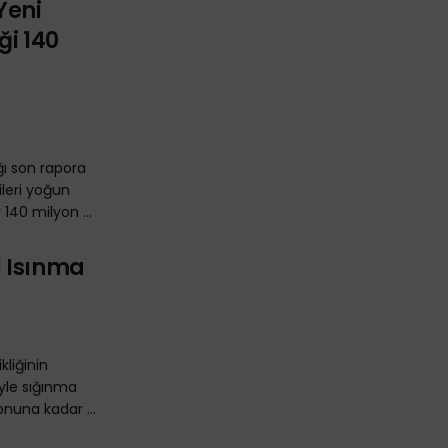
Yeni
ği 140
ı son rapora
kileri yoğun
140 milyon ...
l Isınma
kliğinin
iyle sığınma
onuna kadar ...