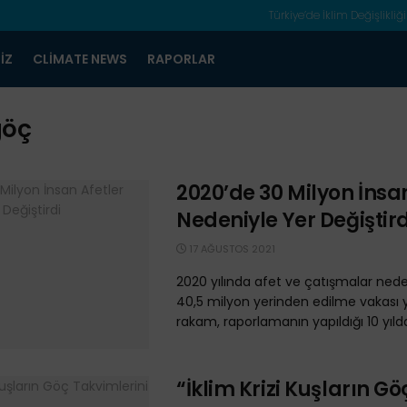
Türkiye’de İklim Değişlikliği
IZ
CLIMATE NEWS
RAPORLAR
göç
2020’de 30 Milyon İnsa
Nedeniyle Yer Değiştird
17 AĞUSTOS 2021
2020 yılında afet ve çatışmalar ned
40,5 milyon yerinden edilme vakası 
rakam, raporlamanın yapıldığı 10 yıldak
“İklim Krizi Kuşların Gö