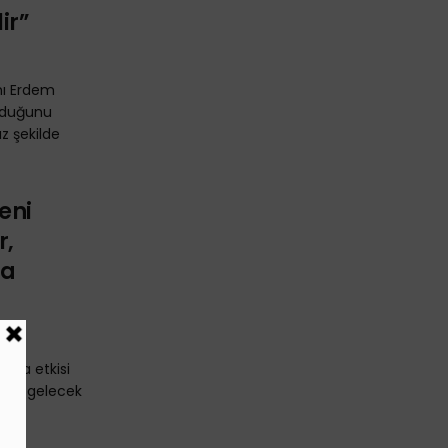
ir”
nı Erdem
olduğunu
z şekilde
Yeni
r,
ma
yada etkisi
zinin gelecek