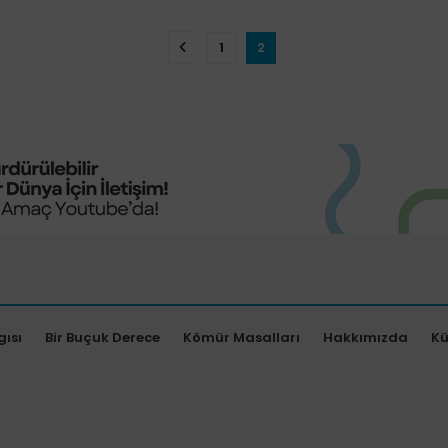
1
2
gısı
Bir Buçuk Derece
Kömür Masalları
Hakkımızda
K