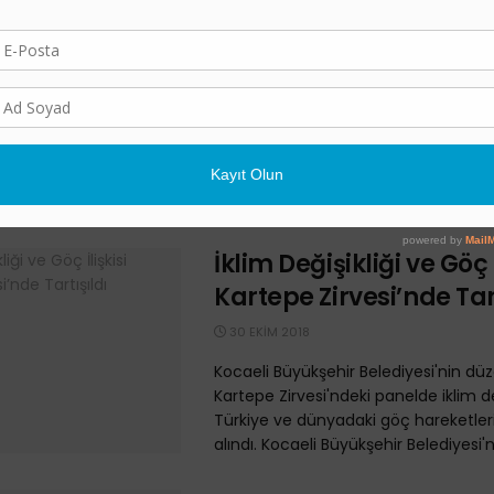
Kuraklık ve Çatışmalar
Mültecilerini Yerinden 
29 OCAK 2019
Avusturyalı araştırmacılar, iklim değiş
yaşanan çatışmalar ve sığınma talep
doğrudan bağlantılı olabileceğine dai
gerçekleştirdi. Uzun zamandır medyada
İklim Değişikliği ve Göç İ
Kartepe Zirvesi’nde Tar
30 EKIM 2018
Kocaeli Büyükşehir Belediyesi'nin dü
Kartepe Zirvesi'ndeki panelde iklim de
Türkiye ve dünyadaki göç hareketleri
alındı. Kocaeli Büyükşehir Belediyesi'ni