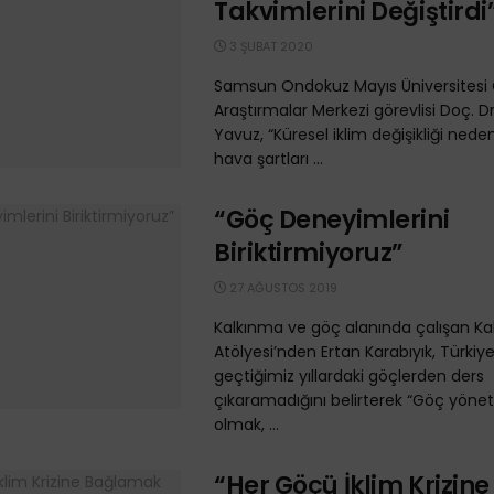
Takvimlerini Değiştirdi
3 ŞUBAT 2020
Samsun Ondokuz Mayıs Üniversitesi O
Araştırmalar Merkezi görevlisi Doç. Dr
Yavuz, “Küresel iklim değişikliği nede
hava şartları ...
“Göç Deneyimlerini
Biriktirmiyoruz”
27 AĞUSTOS 2019
Kalkınma ve göç alanında çalışan K
Atölyesi’nden Ertan Karabıyık, Türkiye
geçtiğimiz yıllardaki göçlerden ders
çıkaramadığını belirterek “Göç yönet
olmak, ...
“Her Göçü İklim Krizine