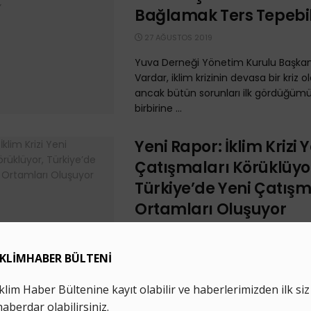
Bağlamak Ters Tepebil
27 AĞUSTOS 2019
Yuva Derneği Yönetim Kurulu Başka
Vardar, iklim krizinin devasa bir kriz 
ancak bütün sorunları ilk gördüğümü
birbirine ...
Yeni Rapor: İklim Krizi 
Çatışmaları Körüklüyo
Türkiye’de Yeni Çatış
Ortamları Oluşuyor
13 HAZIRAN 2019
Ekonomi ve Barış Enstitüsü (IEP) dün
giderek daha çok hissedilen iklim kri
10 yıl içerisinde dünya barışı için ...