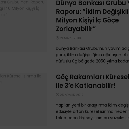
Dünya Bankası Grubu 
Raporu: “İklim Değişikli
Milyon Kişiyi İç Göçe
Zorlayabilir”
21 MART 2018
Dünya Bankası Grubu’nun yayımladığ
göre, iklim değişikliğinin ağırlaşan et
nüfuslu üç bölgede 2050 yılına kadar 
Göç Rakamları Kürese
ile 3’e Katlanabilir!
25 ARALIK 2017
Yapılan yeni bir araştırma iklim değişi
etkisiyle artan küresel ısınma neden
talep eden kişi sayısının bu yüzyılın s