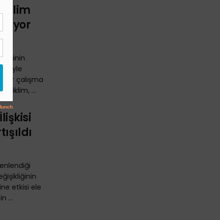
 İklim
Ediyor
ikliğinin
leriyle
r bir çalışma
 iklim, ...
lişkisi
tışıldı
zenlendiği
ğişikliğinin
ne etkisi ele
n ...