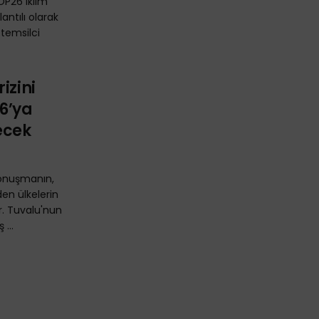
OP26 iklim
lantılı olarak
 temsilci
izini
6’ya
ecek
konuşmanın,
den ülkelerin
. Tuvalu'nun
 ...