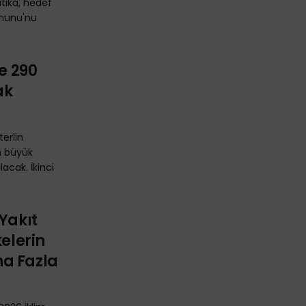
itika, hedef
anunu'nu
re 290
ak
terlin
n büyük
acak. İkinci
Yakıt
kelerin
ha Fazla