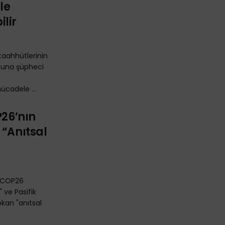
le
lir
taahhütlerinin
usuna şüpheci
mücadele ...
P26’nın
 “Anıtsal
, COP26
 ve Pasifik
okan "anıtsal