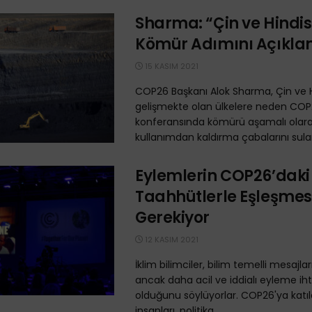
Sharma: “Çin ve Hindi
Kömür Adımını Açıkla
15 KASIM 2021
COP26 Başkanı Alok Sharma, Çin ve H
gelişmekte olan ülkelere neden CO
konferansında kömürü aşamalı olar
kullanımdan kaldırma çabalarını sula
Eylemlerin COP26’daki
Taahhütlerle Eşleşmes
Gerekiyor
12 KASIM 2021
İklim bilimciler, bilim temelli mesajlar
ancak daha acil ve iddialı eyleme ih
olduğunu söylüyorlar. COP26'ya katıl
insanları, politika ...