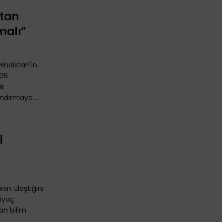
stan
malı”
indistan'ın
P26
ak
ndırmaya ...
i
ının ulaştığını
tiyaç
an bilim