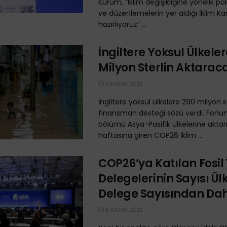
Kurum, “İklim değişikliğine yönelik pol
ve düzenlemelerin yer aldığı İklim K
hazırlıyoruz” ...
İngiltere Yoksul Ülkele
Milyon Sterlin Aktarac
9 KASIM 2021
İngiltere yoksul ülkelere 290 milyon s
finansman desteği sözü verdi. Fonu
bölümü Asya-Pasifik ülkelerine aktarıl
haftasına giren COP26 İklim ...
COP26’ya Katılan Fosil 
Delegelerinin Sayısı Ül
Delege Sayısından Da
8 KASIM 2021