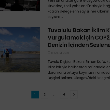
Yeni bir analize göre Glasgow'daki C
zirvesine, fosil yakıt endüstrisiyle bağ
katılan delegelerin sayısı, her ülkenin
sayısını ...
Tuvalulu Bakan İklim Kr
Vurgulamak için COP2
Denizin İçinden Seslen
8 KASIM 2021
Tuvalu Dışişleri Bakanı Simon Kofe, 
iklim kriziyle halihazırda mücadele e
durumunu ortaya koymasını umuyor
Dışişleri Bakanı, Glasgow'daki Birleşmiş
1
2
…
4