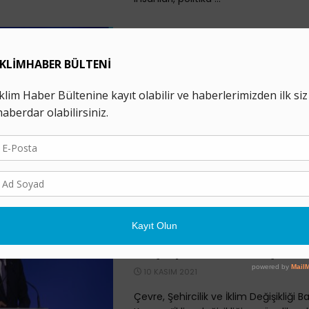
BM Genel Sekreteri: C
Taahhütler Yeterli Ol
Uzak
12 KASIM 2021
Glasgow'da düzenlenen COP26 iklim d
zirvesinin son gününe, küresel ortala
1,5 dereceyle sınırlandırma hedefine
ihtimalle ulaşılamayacağı korkularıyla gi
Murat Kurum COP26’d
“Emisyon Ticaret Siste
Altyapısını Hazırlıyoru
10 KASIM 2021
Çevre, Şehircilik ve İklim Değişikliği 