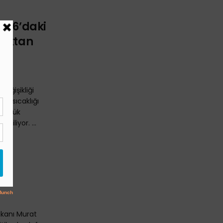
OP26’daki
maktan
eğişikliği
ma sıcaklığı
 büyük
riliyor. ...
a:
mi
z”
Bakanı Murat