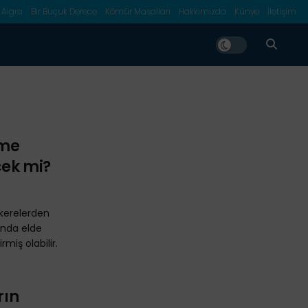
 Algısı
Bir Buçuk Derece
Kömür Masalları
Hakkımızda
Künye
İletişim
vme
cek mi?
kerelerden
'nda elde
rmiş olabilir.
rın