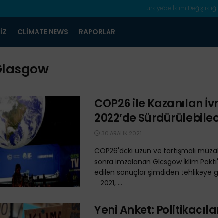
Türkiye’de İklim Değişlikliği
IZ
CLIMATE NEWS
RAPORLAR
Glasgow
COP26 ile Kazanılan İ
2022’de Sürdürülebile
30 ARALIK 2021
COP26'daki uzun ve tartışmalı müza
sonra imzalanan Glasgow İklim Paktı
edilen sonuçlar şimdiden tehlikeye gi
2021, ...
Yeni Anket: Politikacıla