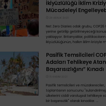
İkiyüzlülüğü İklim Kriziy
Mücadeleyi Engelleyebi
29 ARALIK 2021
Net Zero Diaries odak grubu, COP26 
yerine getirilip getirilmeyeceği kon
yaklaşıyor. Britanyalılar, politikacıların
ikiyüzlülüğünün, halkın iklim kriziyle 
Pasifik Temsilcileri CO
Adaları Tehlikeye Atan
Başarısızlığını” Kınadı
15 KASIM 2021
Pasifik temsilcileri ve müzakereciler
toplantısının sonucunu "sulandırılmış"
ülkelerini ciddi varoluşsal tehlikeye s
bir başarısızlık" olarak kınadılar. ...