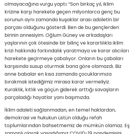
olmayacağına vurgu yaptı: “Son birkaç yıl, iklim
krizine karşı harekete geçen milyonlarca genç bu
sorunun aynı zamanda kuşaklar arası adaletin bir
parçası olduğunu gösterdi. Ben de bu gençlerden
birinin annesiyim. Oğlum Güney ve arkadaşları
yaşlarının çok ötesinde bir bilinç ve kararlılıkla iklim
krizi hakkında farkındalık yaratmaya ve karar alıcıları
harekete geçirmeye çabalıyor. Onların bu çabaları
karşısında susup oturmak bana göre olamazdı. Biz
anne babalar en kısa zamanda çocuklarımıza
bırakmak istediğimiz mirasa karar vermeliyiz.
Kuraklık, kıtlık ve göçün giderek arttığı savaşların
parçaladığı hayatlar yanı başımızda.
İklim adaleti sağlanmadan, en temel haklardan,
demokrasi ve hukukun üstün olduğu refah
toplumlarından bahsetmemiz de mümkün olamaz. Eş
zamanlı olarak yaşadığımız COVID-19 pandemisini