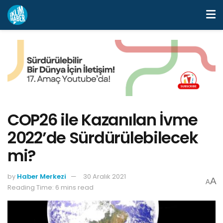
COP26 ile Kazanılan İvme
2022’de Sürdürülebilecek
mi?
by
Haber Merkezi
30 Aralık 2021
A
A
Reading Time: 6 mins read