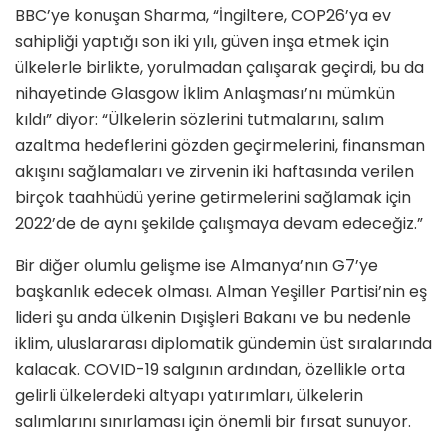
BBC’ye konuşan Sharma, “İngiltere, COP26’ya ev
sahipliği yaptığı son iki yılı, güven inşa etmek için
ülkelerle birlikte, yorulmadan çalışarak geçirdi, bu da
nihayetinde Glasgow İklim Anlaşması’nı mümkün
kıldı” diyor: “Ülkelerin sözlerini tutmalarını, salım
azaltma hedeflerini gözden geçirmelerini, finansman
akışını sağlamaları ve zirvenin iki haftasında verilen
birçok taahhüdü yerine getirmelerini sağlamak için
2022’de de aynı şekilde çalışmaya devam edeceğiz.”
Bir diğer olumlu gelişme ise Almanya’nın G7’ye
başkanlık edecek olması. Alman Yeşiller Partisi’nin eş
lideri şu anda ülkenin Dışişleri Bakanı ve bu nedenle
iklim, uluslararası diplomatik gündemin üst sıralarında
kalacak. COVID-19 salgının ardından, özellikle orta
gelirli ülkelerdeki altyapı yatırımları, ülkelerin
salımlarını sınırlaması için önemli bir fırsat sunuyor.