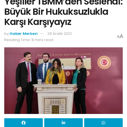
Yeşiller TBMM’den Seslendi:
Büyük Bir Hukuksuzlukla
Karşı Karşıyayız
by
Haber Merkezi
29 Aralık 2021
A
A
Reading Time: 8 mins read