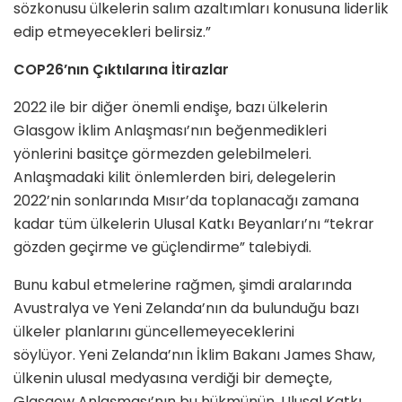
sözkonusu ülkelerin salım azaltımları konusuna liderlik
edip etmeyecekleri belirsiz.”
COP26’nın Çıktılarına İtirazlar
2022 ile bir diğer önemli endişe, bazı ülkelerin
Glasgow İklim Anlaşması’nın beğenmedikleri
yönlerini basitçe görmezden gelebilmeleri.
Anlaşmadaki kilit önlemlerden biri, delegelerin
2022’nin sonlarında Mısır’da toplanacağı zamana
kadar tüm ülkelerin Ulusal Katkı Beyanları’nı “tekrar
gözden geçirme ve güçlendirme” talebiydi.
Bunu kabul etmelerine rağmen, şimdi aralarında
Avustralya ve Yeni Zelanda’nın da bulunduğu bazı
ülkeler planlarını güncellemeyeceklerini
söylüyor. Yeni Zelanda’nın İklim Bakanı James Shaw,
ülkenin ulusal medyasına verdiği bir demeçte,
Glasgow Anlaşması’nın bu hükmünün, Ulusal Katkı