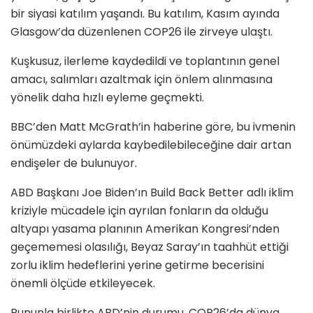
bir siyasi katılım yaşandı. Bu katılım, Kasım ayında
Glasgow’da düzenlenen COP26 ile zirveye ulaştı.
Kuşkusuz, ilerleme kaydedildi ve toplantının genel
amacı, salımları azaltmak için önlem alınmasına
yönelik daha hızlı eyleme geçmekti.
BBC’den Matt McGrath’in haberine göre, bu ivmenin
önümüzdeki aylarda kaybedilebileceğine dair artan
endişeler de bulunuyor.
ABD Başkanı Joe Biden’ın Build Back Better adlı iklim
kriziyle mücadele için ayrılan fonların da olduğu
altyapı yasama planının Amerikan Kongresi’nden
geçememesi olasılığı, Beyaz Saray’ın taahhüt ettiği
zorlu iklim hedeflerini yerine getirme becerisini
önemli ölçüde etkileyecek.
Bununla birlikte ABD’nin durumu, COP26’da dünya