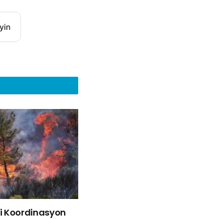
yin
liği Koordinasyon