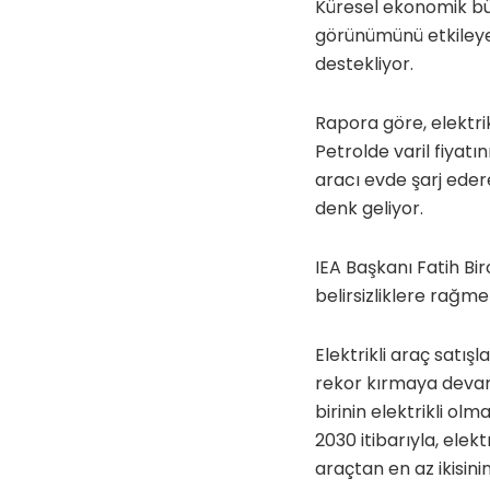
Küresel ekonomik büyü
görünümünü etkileyebi
destekliyor.
Rapora göre, elektri
Petrolde varil fiyatı
aracı evde şarj edere
denk geliyor.
IEA Başkanı Fatih Bi
belirsizliklere rağmen
Elektrikli araç satış
rekor kırmaya devam 
birinin elektrikli o
2030 itibarıyla, elek
araçtan en az ikisinin