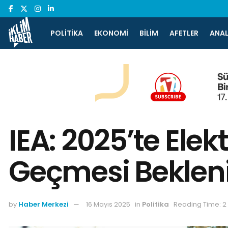
POLITIKA
EKONOMI
BILIM
AFETLER
ANAL
IEA: 2025’te Elek
Geçmesi Beklen
by
Haber Merkezi
16 Mayıs 2025
in
Politika
Reading Time: 2