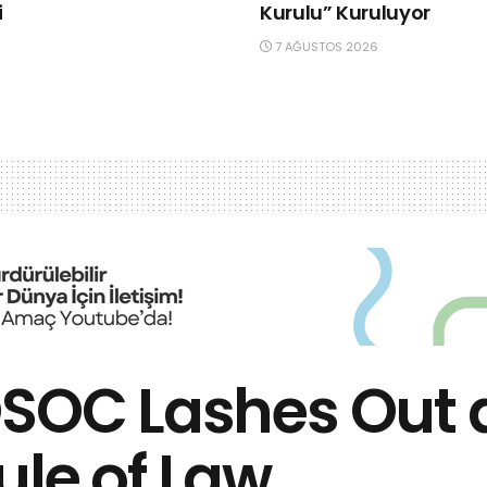
i
Kurulu” Kuruluyor
7 AĞUSTOS 2026
OSOC Lashes Out 
ule of Law