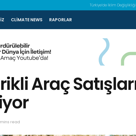
Türkiye’de İklim Değişlikliği
IZ
CLIMATE NEWS
RAPORLAR
trikli Araç Satışla
iyor
 mins read