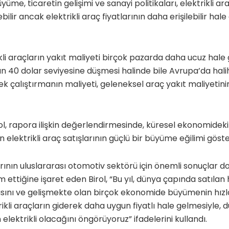
me, ticaretin gelişimi ve sanayi politikaları, elektrikli a
lir ancak elektrikli araç fiyatlarının daha erişilebilir hale
kli araçların yakıt maliyeti birçok pazarda daha ucuz hale
nın 40 dolar seviyesine düşmesi halinde bile Avrupa’da halih
k çalıştırmanın maliyeti, geleneksel araç yakıt maliyetini
rol, rapora ilişkin değerlendirmesinde, küresel ekonomidek
 elektrikli araç satışlarının güçlü bir büyüme eğilimi gösterd
larının uluslararası otomotiv sektörü için önemli sonuçlar 
ettiğine işaret eden Birol, “Bu yıl, dünya çapında satılan
lmasını ve gelişmekte olan birçok ekonomide büyümenin hız
trikli araçların giderek daha uygun fiyatlı hale gelmesiyle,
 elektrikli olacağını öngörüyoruz” ifadelerini kullandı.