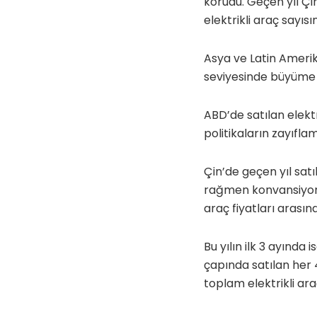
korudu. Geçen yıl Çi
elektrikli araç sayısı
Asya ve Latin Amerik
seviyesinde büyüme 
ABD’de satılan elektr
politikaların zayıfla
Çin’de geçen yıl satıl
rağmen konvansiyonel
araç fiyatları arası
Bu yılın ilk 3 ayında 
çapında satılan her 
toplam elektrikli ar