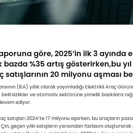
raporuna göre, 2025
’
in
ilk 3 ayında e
lık bazda %35 artış gösterirken,
bu yı
raç satışlarının 20 milyonu aşması be
jansının (IEA) yıllık olarak yayımladığı Elektrikli Araç Gör
belirsizlikler ve otomotiv sektörüne yönelik baskılara rağ
devam ediyor.
aç satışları 2024’te 17 milyonu aşarken, bu araçların pazar
 Çin, geçen yılki satışların yarısından fazlasını oluşturarak 