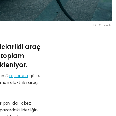
FOTO: Pexels
lektrikli araç
l toplam
kleniyor.
ünümü
raporuna
göre,
men elektrikli araç
 payı da ilk kez
pazardaki liderliğini