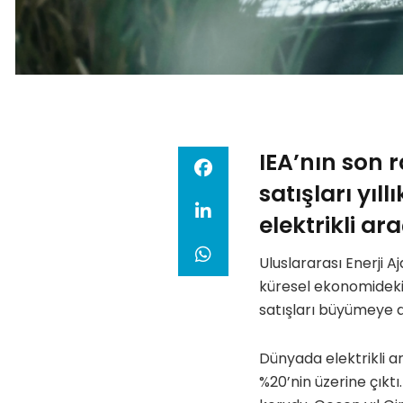
IEA
’
nın son 
satışları yıl
elektrikli a
Uluslararası Enerji A
küresel ekonomideki 
satışları büyümeye 
Dünyada elektrikli ar
%20’nin üzerine çıktı.