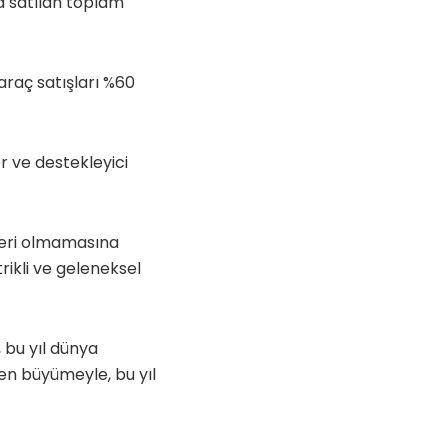
da satılan toplam
araç satışları %60
er ve destekleyici
ikleri olmamasına
ikli ve geleneksel
, bu yıl dünya
den büyümeyle, bu yıl