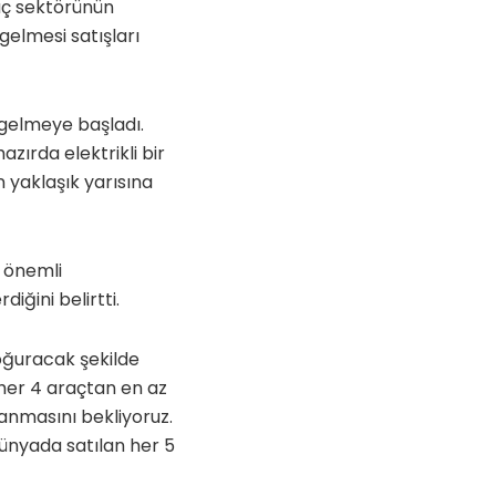
raç sektörünün
 gelmesi satışları
 gelmeye başladı.
azırda elektrikli bir
n yaklaşık yarısına
i önemli
iğini belirtti.
doğuracak şekilde
 her 4 araçtan en az
lanmasını bekliyoruz.
 dünyada satılan her 5