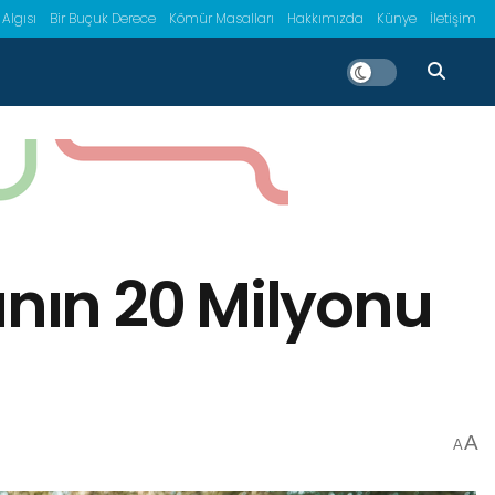
 Algısı
Bir Buçuk Derece
Kömür Masalları
Hakkımızda
Künye
İletişim
rının 20 Milyonu
A
A