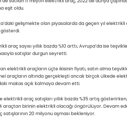
n’de satılan 11 milyon elektrikli araç, 2022’de dünya çapın
na eşit oldu.
a’daki gelişmekte olan piyasalarda da geçen yıl elektrikli 
gösterdi.
ikli araç sayısı yıllık bazda %10 arttı, Avrupa’da ise teşvikl
masıyla satışlar durgun seyretti.
an elektrikli araçların üçte ikisinin fiyatı, satın alma teşv
 araçların altında gerçekleşti ancak birçok ülkede elektr
ndaki makas açık kalmaya devam etti.
ise elektrikli araç satışları yıllık bazda %35 artış gösterirken
4 araçtan birinin elektrikli olacağı öngörülüyor. Devam e
aç satışlarının 20 milyonu aşması bekleniyor.