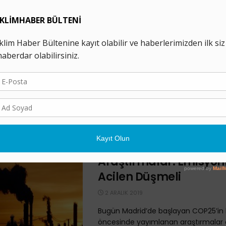
COP25: Kundaklanan
Gezegen* ve İklim Krizi
Karşısında Yerinde S
17 ARALIK 2019
İklim kriziyle mücadelede ülkelerin yol
tartışıldığı COP25, 2-15 Aralık tarihler
Madrid’de gerçekleşti. Resmi müzake
bildirgesi üzerinde anlaşılamayan ...
COP25 Öncesi Yayıml
Araştırmalar: Emisyon
Acilen Düşmeli
2 ARALIK 2019
Bugün Madrid’de başlayan COP25’i
öncesinde yayımlanan araştırmalar 