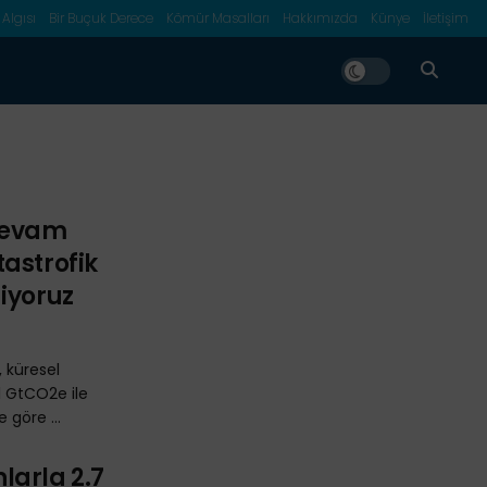
 Algısı
Bir Buçuk Derece
Kömür Masalları
Hakkımızda
Künye
İletişim
Devam
astrofik
iyoruz
 küresel
1 GtCO2e ile
 göre ...
larla 2.7