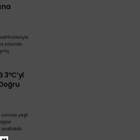
şına
taahhütleriyle
nma yolunda
eşmiş
 3°C’yi
 Doğru
sonrası yeşil
agazı
zaltabilir.