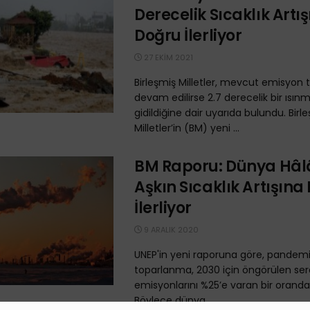
Derecelik Sıcaklık Artı
Doğru İlerliyor
27 EKIM 2021
Birleşmiş Milletler, mevcut emisyon 
devam edilirse 2.7 derecelik bir ısı
gidildiğine dair uyarıda bulundu. Birl
Milletler’in (BM) yeni ...
BM Raporu: Dünya Hâlâ
Aşkın Sıcaklık Artışına
İlerliyor
9 ARALIK 2020
UNEP'in yeni raporuna göre, pandemi 
toparlanma, 2030 için öngörülen ser
emisyonlarını %25’e varan bir oranda a
Böylece dünya, ...