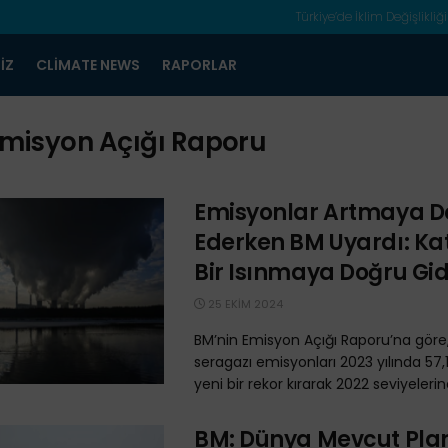
Türkiye’de İklim Değişlikliği
IZ
CLIMATE NEWS
RAPORLAR
misyon Açığı Raporu
Emisyonlar Artmaya 
Ederken BM Uyardı: Kat
Bir Isınmaya Doğru Gid
25 EKIM 2024
BM’nin Emisyon Açığı Raporu’na göre,
seragazı emisyonları 2023 yılında 57,
yeni bir rekor kırarak 2022 seviyelerine
BM: Dünya Mevcut Plan