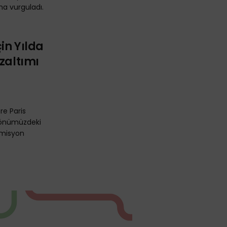
ha vurguladı.
çin Yılda
zaltımı
re Paris
n önümüzdeki
 emisyon