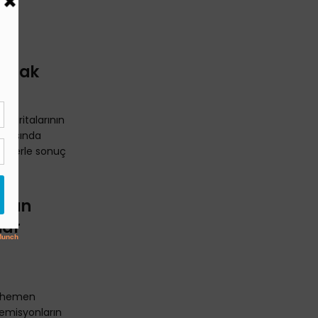
aymak
 haritalarının
i arasında
relerle sonuç
anan
lar
n hemen
emisyonların