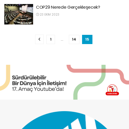
COP29 Nerede Gerçekleşecek?
23 EKIM 2023
1
…
14
15