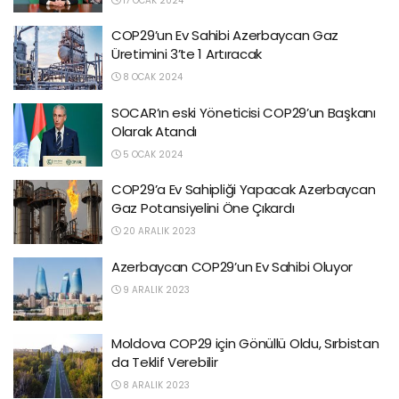
17 OCAK 2024
COP29’un Ev Sahibi Azerbaycan Gaz
Üretimini 3’te 1 Artıracak
8 OCAK 2024
SOCAR’ın eski Yöneticisi COP29’un Başkanı
Olarak Atandı
5 OCAK 2024
COP29’a Ev Sahipliği Yapacak Azerbaycan
Gaz Potansiyelini Öne Çıkardı
20 ARALIK 2023
Azerbaycan COP29’un Ev Sahibi Oluyor
9 ARALIK 2023
Moldova COP29 için Gönüllü Oldu, Sırbistan
da Teklif Verebilir
8 ARALIK 2023