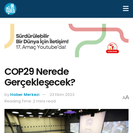
COP29 Nerede
Gerçekleşecek?
by
Haber Merkezi
23 Ekim 2023
A
A
Reading Time: 2 mins read