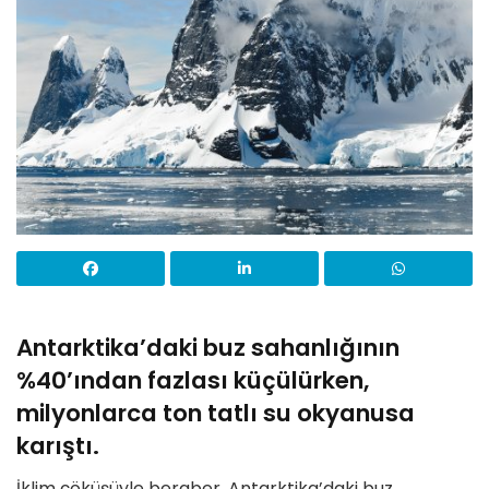
Antarktika’daki buz sahanlığının
%40’ından fazlası küçülürken,
milyonlarca ton tatlı su okyanusa
karıştı.
İklim çöküşüyle beraber, Antarktika’daki buz