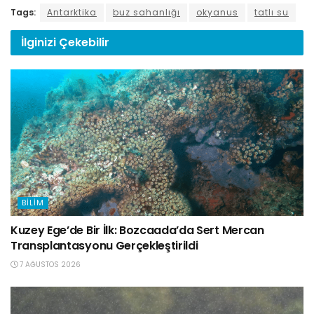
Tags:
Antarktika
buz sahanlığı
okyanus
tatlı su
İlginizi
Çekebilir
BILIM
Kuzey Ege’de Bir İlk: Bozcaada’da Sert Mercan
Transplantasyonu Gerçekleştirildi
7 AĞUSTOS 2026