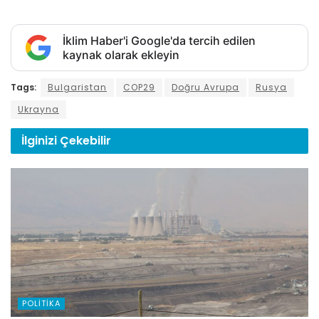
İklim Haber'i Google'da tercih edilen
kaynak olarak ekleyin
Tags:
Bulgaristan
COP29
Doğru Avrupa
Rusya
Ukrayna
İlginizi
Çekebilir
POLITIKA