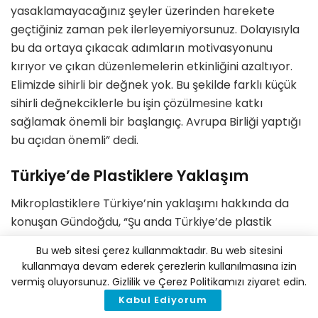
yasaklamayacağınız şeyler üzerinden harekete
geçtiğiniz zaman pek ilerleyemiyorsunuz. Dolayısıyla
bu da ortaya çıkacak adımların motivasyonunu
kırıyor ve çıkan düzenlemelerin etkinliğini azaltıyor.
Elimizde sihirli bir değnek yok. Bu şekilde farklı küçük
sihirli değnekciklerle bu işin çözülmesine katkı
sağlamak önemli bir başlangıç. Avrupa Birliği yaptığı
bu açıdan önemli” dedi.
Türkiye’de Plastiklere Yaklaşım
Mikroplastiklere Türkiye’nin yaklaşımı hakkında da
konuşan Gündoğdu, “Şu anda Türkiye’de plastik
poşetlerin ücretin artırılması bile
Bu web sitesi çerez kullanmaktadır. Bu web sitesini
gerçekleştirilemiyor. Çünkü çok güçlü bir plastik lobisi
kullanmaya devam ederek çerezlerin kullanılmasına izin
var ve bu lobi, sanki plastik Türkiye’nin varlığı için
vermiş oluyorsunuz. Gizlilik ve Çerez Politikamızı ziyaret edin.
olmazsa olmazmış gibi davranıyor” derken, bu
Kabul Ediyorum
konudaki gelişmelerin engellendiğini ve Türkiye’de