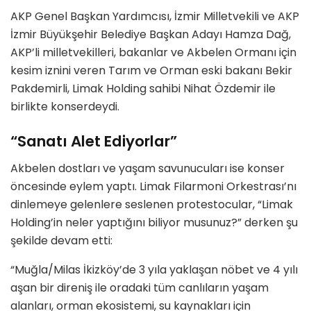
AKP Genel Başkan Yardımcısı, İzmir Milletvekili ve AKP
İzmir Büyükşehir Belediye Başkan Adayı Hamza Dağ,
AKP’li milletvekilleri, bakanlar ve Akbelen Ormanı için
kesim iznini veren Tarım ve Orman eski bakanı Bekir
Pakdemirli, Limak Holding sahibi Nihat Özdemir ile
birlikte konserdeydi.
“Sanatı Alet Ediyorlar”
Akbelen dostları ve yaşam savunucuları ise konser
öncesinde eylem yaptı. Limak Filarmoni Orkestrası’nı
dinlemeye gelenlere seslenen protestocular, “Limak
Holding’in neler yaptığını biliyor musunuz?” derken şu
şekilde devam etti:
“Muğla/Milas İkizköy’de 3 yıla yaklaşan nöbet ve 4 yılı
aşan bir direniş ile oradaki tüm canlıların yaşam
alanları, orman ekosistemi, su kaynakları için