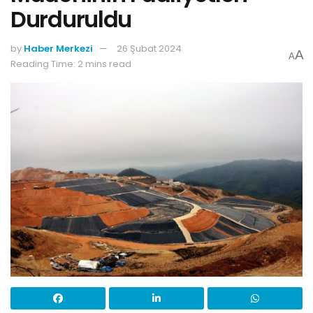
Durduruldu
by
Haber Merkezi
26 Şubat 2024
A
A
Reading Time: 2 mins read