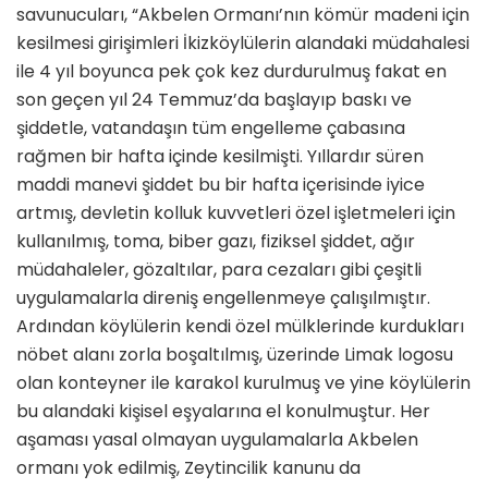
savunucuları, “Akbelen Ormanı’nın kömür madeni için
kesilmesi girişimleri İkizköylülerin alandaki müdahalesi
ile 4 yıl boyunca pek çok kez durdurulmuş fakat en
son geçen yıl 24 Temmuz’da başlayıp baskı ve
şiddetle, vatandaşın tüm engelleme çabasına
rağmen bir hafta içinde kesilmişti. Yıllardır süren
maddi manevi şiddet bu bir hafta içerisinde iyice
artmış, devletin kolluk kuvvetleri özel işletmeleri için
kullanılmış, toma, biber gazı, fiziksel şiddet, ağır
müdahaleler, gözaltılar, para cezaları gibi çeşitli
uygulamalarla direniş engellenmeye çalışılmıştır.
Ardından köylülerin kendi özel mülklerinde kurdukları
nöbet alanı zorla boşaltılmış, üzerinde Limak logosu
olan konteyner ile karakol kurulmuş ve yine köylülerin
bu alandaki kişisel eşyalarına el konulmuştur. Her
aşaması yasal olmayan uygulamalarla Akbelen
ormanı yok edilmiş, Zeytincilik kanunu da