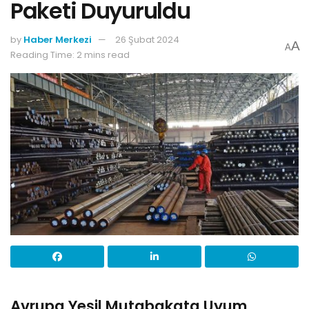
Paketi Duyuruldu
by
Haber Merkezi
26 Şubat 2024
A
A
Reading Time: 2 mins read
Avrupa Yeşil Mutabakata Uyum