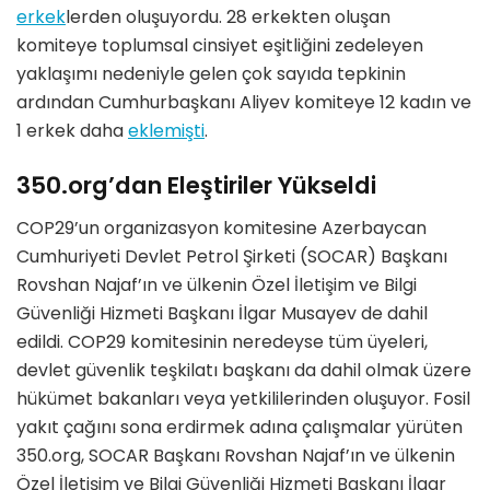
erkek
lerden oluşuyordu. 28 erkekten oluşan
komiteye toplumsal cinsiyet eşitliğini zedeleyen
yaklaşımı nedeniyle gelen çok sayıda tepkinin
ardından Cumhurbaşkanı Aliyev komiteye 12 kadın ve
1 erkek daha
eklemişti
.
350.org’dan Eleştiriler Yükseldi
COP29’un organizasyon komitesine Azerbaycan
Cumhuriyeti Devlet Petrol Şirketi (SOCAR) Başkanı
Rovshan Najaf’ın ve ülkenin Özel İletişim ve Bilgi
Güvenliği Hizmeti Başkanı İlgar Musayev de dahil
edildi. COP29 komitesinin neredeyse tüm üyeleri,
devlet güvenlik teşkilatı başkanı da dahil olmak üzere
hükümet bakanları veya yetkililerinden oluşuyor. Fosil
yakıt çağını sona erdirmek adına çalışmalar yürüten
350.org, SOCAR Başkanı Rovshan Najaf’ın ve ülkenin
Özel İletişim ve Bilgi Güvenliği Hizmeti Başkanı İlgar