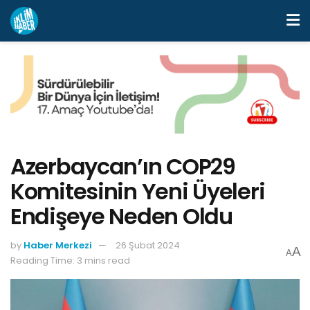
Azerbaycan’ın COP29
Komitesinin Yeni Üyeleri
Endişeye Neden Oldu
by
Haber Merkezi
26 Şubat 2024
A
A
Reading Time: 3 mins read