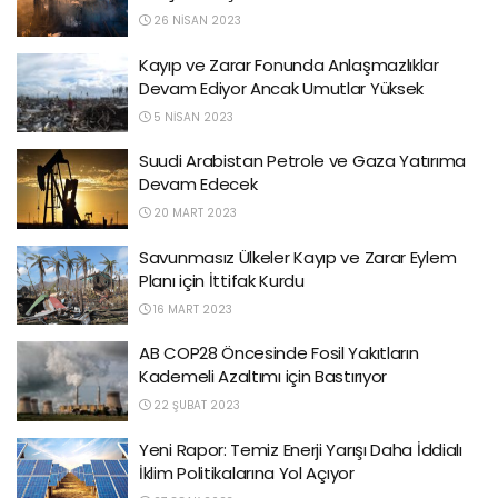
26 NISAN 2023
Kayıp ve Zarar Fonunda Anlaşmazlıklar
Devam Ediyor Ancak Umutlar Yüksek
5 NISAN 2023
Suudi Arabistan Petrole ve Gaza Yatırıma
Devam Edecek
20 MART 2023
Savunmasız Ülkeler Kayıp ve Zarar Eylem
Planı için İttifak Kurdu
16 MART 2023
AB COP28 Öncesinde Fosil Yakıtların
Kademeli Azaltımı için Bastırıyor
22 ŞUBAT 2023
Yeni Rapor: Temiz Enerji Yarışı Daha İddialı
İklim Politikalarına Yol Açıyor