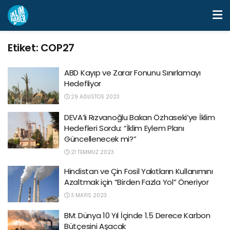
Etiket:
COP27
ABD Kayıp ve Zarar Fonunu Sınırlamayı
Hedefliyor
29 AĞUSTOS 2023
DEVA’lı Rızvanoğlu Bakan Özhaseki’ye İklim
Hedefleri Sordu: “İklim Eylem Planı
Güncellenecek mi?”
21 TEMMUZ 2023
Hindistan ve Çin Fosil Yakıtların Kullanımını
Azaltmak için “Birden Fazla Yol” Öneriyor
3 MAYIS 2023
BM: Dünya 10 Yıl İçinde 1.5 Derece Karbon
Bütçesini Aşacak